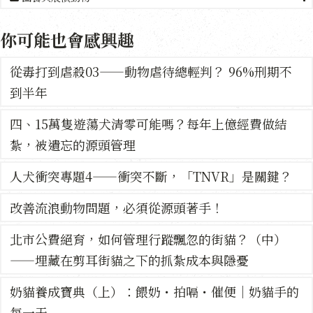
你可能也會感興趣
從毒打到虐殺03——動物虐待總輕判？ 96%刑期不
到半年
四、15萬隻遊蕩犬清零可能嗎？每年上億經費做結
紮，被遺忘的源頭管理
人犬衝突專題4——衝突不斷，「TNVR」是關鍵？
改善流浪動物問題，必須從源頭著手！
北市公費絕育，如何管理行蹤飄忽的街貓？（中）
——埋藏在剪耳街貓之下的抓紮成本與隱憂
奶貓養成寶典（上）：餵奶・拍嗝・催便｜奶貓手的
每一天