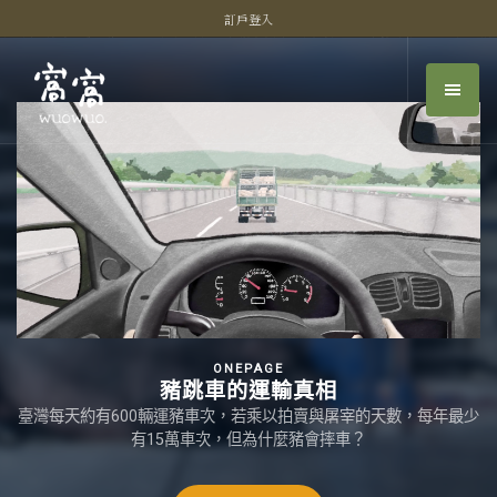
訂戶登入
ONEPAGE
豬跳車的運輸真相
臺灣每天約有600輛運豬車次，若乘以拍賣與屠宰的天數，每年最少
有15萬車次，但為什麼豬會摔車？