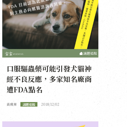
議題追蹤
口服驅蟲藥可能引發犬貓神
經不良反應，多家知名廠商
遭FDA點名
黃珮蓁
2018/12/02
議題追蹤