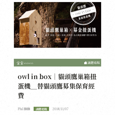
議題追蹤
owl in box｜貓頭鷹巢箱扭
蛋機＿替貓頭鷹募集保育經
費
Phil 酥酥
2018/11/07
議題追蹤