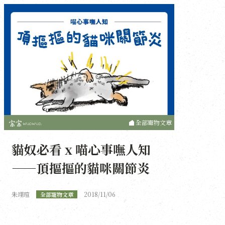
全部寵物文章
貓奴必看 x 喵心事嘸人知
——頂摳摳的貓咪關節炎
朱翊瑄
2018/11/06
全部寵物文章