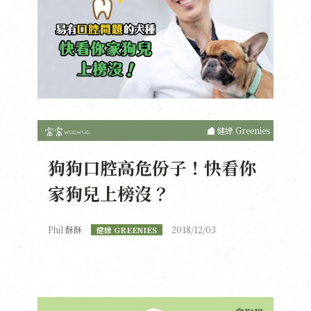
健綠 Greenies
狗狗口腔高危份子！快看你
家狗兒上榜沒？
Phil 酥酥
2018/12/03
健綠 GREENIES