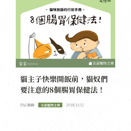
全部寵物文章
貓主子快樂開飯前，貓奴們
要注意的8個腸胃保健法！
Phil 酥酥
2018/11/12
全部寵物文章