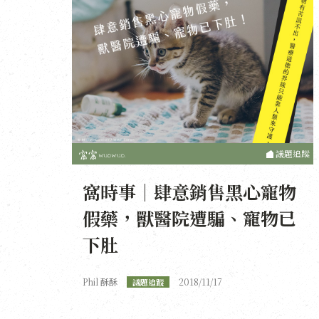
議題追蹤
窩時事｜肆意銷售黑心寵物
假藥，獸醫院遭騙、寵物已
下肚
Phil 酥酥
2018/11/17
議題追蹤