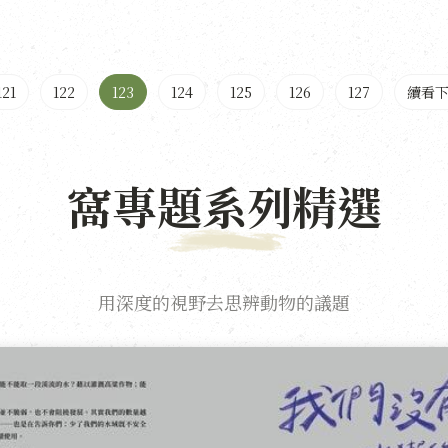
121
122
123
124
125
126
127
續看
窩專題系列精選
用深度的視野去思辨動物的議題