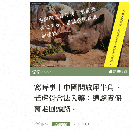
議題追蹤
窩時事｜中國開放犀牛角、
老虎骨合法入藥；遭譴責保
育走回頭路。
Phil 酥酥
2018/11/11
議題追蹤