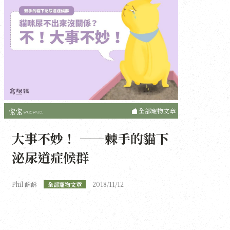
全部寵物文章
大事不妙！ ——棘手的貓下
泌尿道症候群
Phil 酥酥
2018/11/12
全部寵物文章