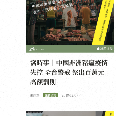
議題追蹤
窩時事｜中國非洲豬瘟疫情
失控 全台警戒 祭出百萬元
高額罰則
朱翊瑄
2018/12/07
議題追蹤