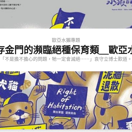
歐亞水獺專題
存金門的瀕臨絕種保育類＿歐亞
「不是擔不擔心的問題，牠一定會滅絕⋯⋯」袁守立博士歎道。