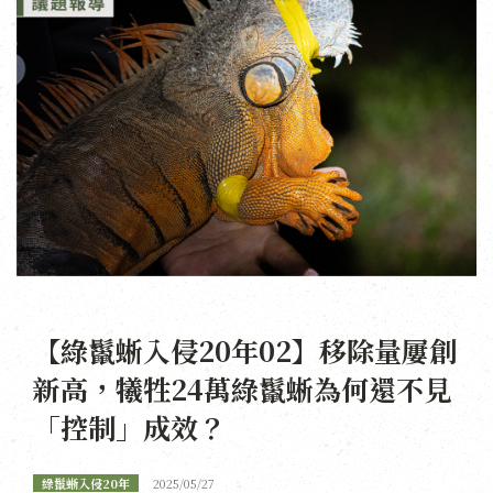
【綠鬣蜥入侵20年02】移除量屢創
新高，犧牲24萬綠鬣蜥為何還不見
「控制」成效？
綠鬣蜥入侵20年
2025/05/27