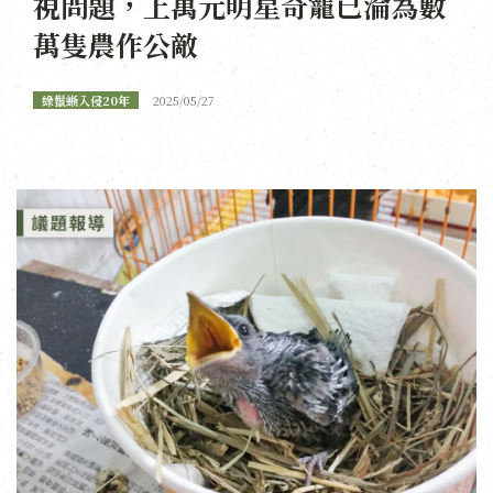
視問題，上萬元明星奇寵已淪為數
萬隻農作公敵
綠鬣蜥入侵20年
2025/05/27