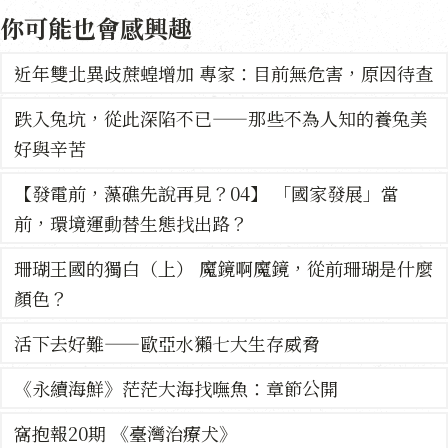
你可能也會感興趣
近年雙北異歧蔗蝗增加 專家：目前無危害，原因待查
跌入兔坑，從此深陷不已——那些不為人知的養兔美
好與辛苦
【發電前，藻礁先說再見？04】 「國家發展」當
前，環境運動替生態找出路？
珊瑚王國的獨白（上） 魔鏡啊魔鏡，從前珊瑚是什麼
顏色？
活下去好難——歐亞水獺七大生存威脅
《永續海鮮》茫茫大海找嘸魚：章節公開
窩抱報20期 《臺灣治療犬》