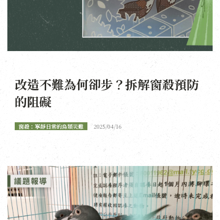
改造不難為何卻步？拆解窗殺預防
的阻礙
窗殺：寧靜日常的鳥類災難
2025/04/16