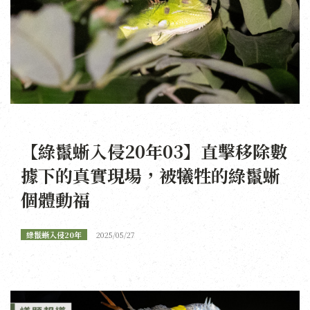
【綠鬣蜥入侵20年03】直擊移除數
據下的真實現場，被犧牲的綠鬣蜥
個體動福
綠鬣蜥入侵20年
2025/05/27