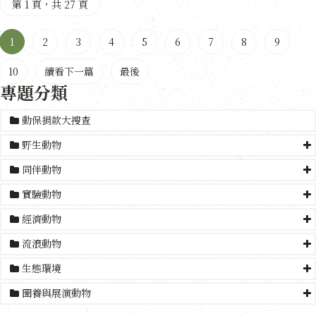
第 1 頁，共 27 頁
1
2
3
4
5
6
7
8
9
10
續看下一篇
最後
專題分類
動保捐款大搜查
野生動物
同伴動物
實驗動物
經濟動物
流浪動物
生態環境
圈養與展演動物