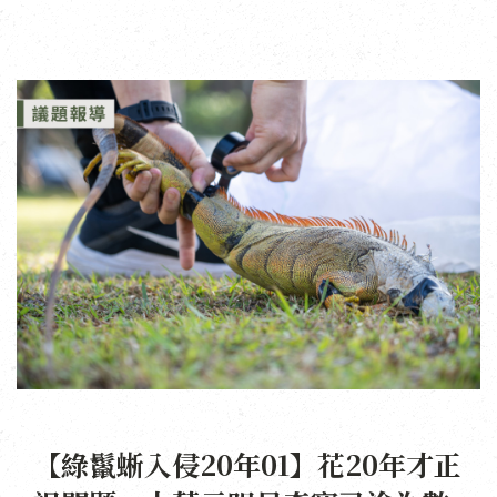
【綠鬣蜥入侵20年01】花20年才正