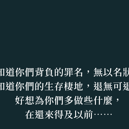
知
道
你
們
背
負
的
罪
名
，
無
以
名
知
道
你
們
的
生
存
棲
地
，
退
無
可
好
想
為
你
們
多
做
些
什
麼
，
在
還
來
得
及
以
前
⋯
⋯