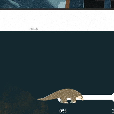
柯詠真
0%