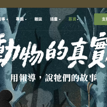
支
報導
專題
雜誌
插畫
募資
用報導，說牠們的故事