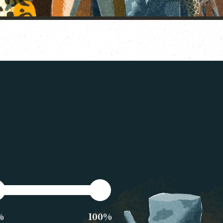
%
100%