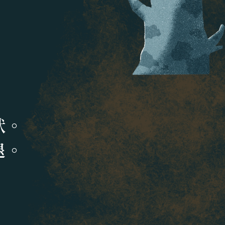
狀
。
退
。