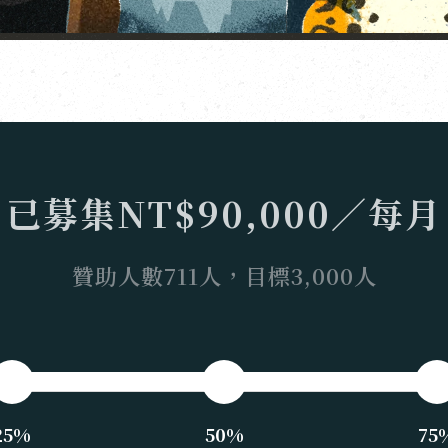
已募集NT$
90,000
／每月
贊助人數
711
人，目標3,000人
25%
50%
75