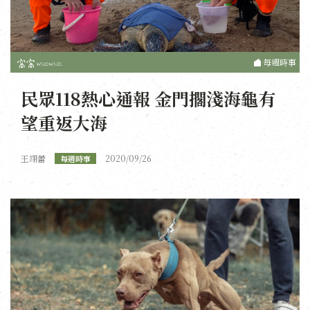
每週時事
民眾118熱心通報 金門擱淺海龜有
望重返大海
王翊蕾
2020/09/26
每週時事