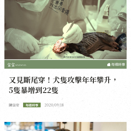
每週時事
又見斷尾穿！犬隻攻擊年年攀升，
5隻暴增到22隻
陳信安
2020/09/18
每週時事