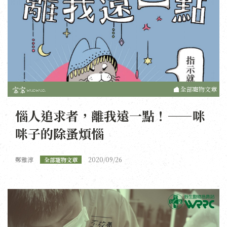
全部寵物文章
惱人追求者，離我遠一點！——咪
咪子的除蚤煩惱
鄭雅淳
2020/09/26
全部寵物文章