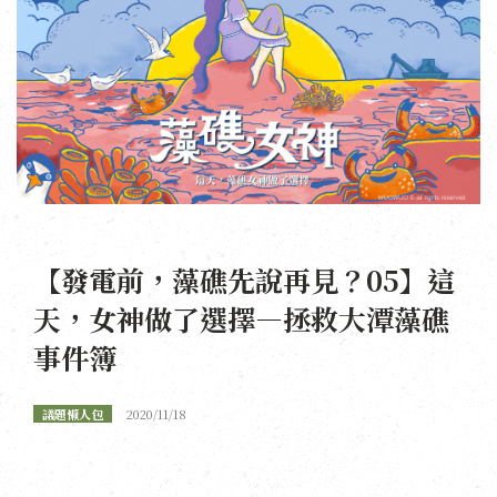
【發電前，藻礁先說再見？05】這
天，女神做了選擇—拯救大潭藻礁
事件簿
議題懶人包
2020/11/18