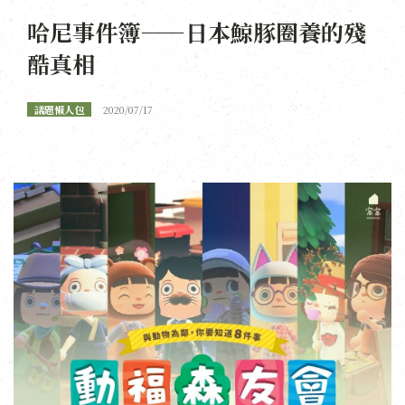
哈尼事件簿——日本鯨豚圈養的殘
酷真相
議題懶人包
2020/07/17