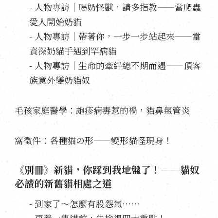
- 人物專訪｜喝奶怪獸，請多指教——當爬蟲
愛人開始奶貓
- 人物專訪｜帶著你，一步一步站起來——當
資深奶貓手遇到罕病貓
- 人物專訪｜生命的牽絆總不期而遇——頂客
族意外變奶貓奴
毛孩家庭醫學：皰疹病毒惹的禍，貓鼻氣管炎
窩徵件：各種貓の形——變形貓怪現身！
《別冊》新貓，你踩到我地盤了！——貓奴
必讀的新舊貓相處之道
- 到家了～怎麼有股怨氣⋯⋯