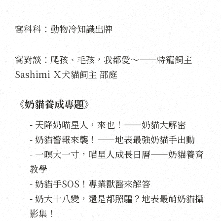
窩科科：動物冷知識出牌
窩對談：爬孩、毛孩，我都愛～——特寵飼主
Sashimi Ｘ犬貓飼主 邵庭
《奶貓養成專題》
- 天降奶喵星人，來也！——奶貓大解密
- 奶貓警報來襲！——地表最強奶貓手出動
- 一暝大一寸，喵星人成長日曆——奶貓養育
教學
- 奶貓手SOS！專業獸醫來解答
- 奶大十八變，還是都照騙？地表最萌奶貓攝
影集！