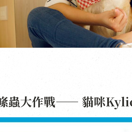
蟲大作戰—— 貓咪Kyl