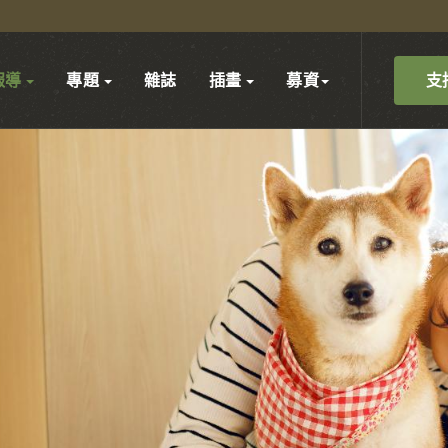
支
報導
專題
雜誌
插畫
募資