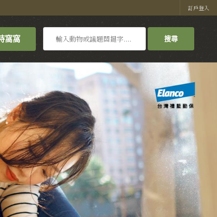
訂戶登入
搜
持窩窩
搜尋
尋