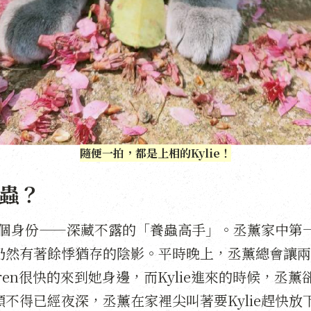
隨便一拍，都是上相的Kylie！
蟲？
一個身份——深藏不露的「養蟲高手」。丞薰家中第一
仍然有著餘悸猶存的陰影。平時晚上，丞薰總會讓兩
ren很快的來到她身邊，而Kylie進來的時候，丞
不得已經夜深，丞薰在家裡尖叫著要Kylie趕快放