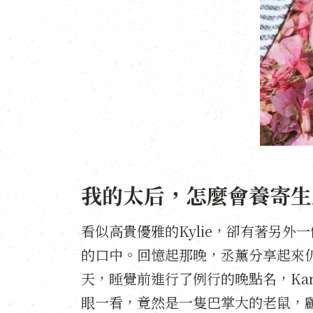
我的太后，怎麼會養寄生
看似高貴優雅的Kylie，卻有著另外
的口中。回憶起那晚，丞薰分享起來
天，睡覺前進行了例行的晚點名，Ka
眼一看，竟然是一隻巴掌大的老鼠，顧