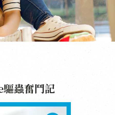
ie驅蟲奮鬥記