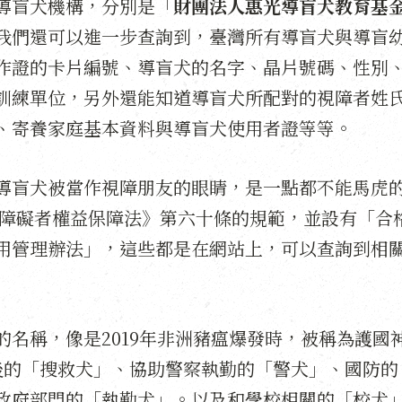
導盲犬機構，分別是「
財團法人惠光導盲犬教育基
我們還可以進一步查詢到，臺灣所有導盲犬與導盲
作證的卡片編號、導盲犬的名字、晶片號碼、性別
訓練單位，另外還能知道導盲犬所配對的視障者姓
、寄養家庭基本資料與導盲犬使用者證等等。
導盲犬被當作視障朋友的眼睛，是一點都不能馬虎
心障礙者權益保障法》第六十條的規範，並設有「合
用管理辦法」，這些都是在網站上，可以查詢到相
名稱，像是2019年非洲豬瘟爆發時，被稱為護國
災後的「搜救犬」、協助警察執勤的「警犬」、國防的
政府部門的「執勤犬」。以及和學校相關的「校犬