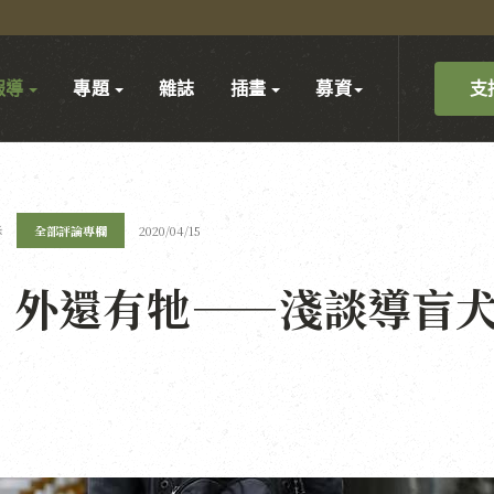
支
報導
專題
雜誌
插畫
募資
酥
全部評論專欄
2020/04/15
」外還有牠——淺談導盲