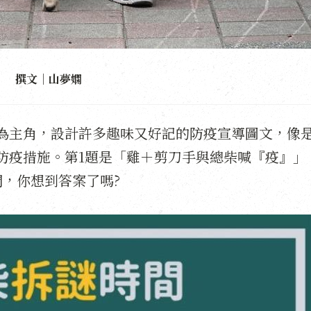
撰文｜山夢嫻
為主角，設計許多趣味又好記的防疫宣導圖文，像
防疫措施。第1題是「雞＋剪刀手與總柴喊『疫』」
，你想到答案了嗎?