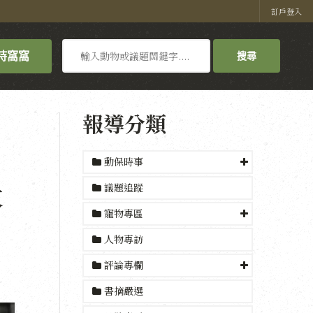
訂戶登入
搜
持窩窩
搜尋
尋
報導分類
動保時事
犬
議題追蹤
寵物專區
人物專訪
評論專欄
書摘嚴選