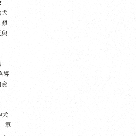
金
幼犬
、顏
氏與
的
格導
關資
神犬
「軍
」、