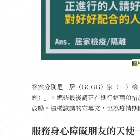
圖
答案分別是「居（GGGG）家（＋）檢
蜊）」。總柴最後請正在進行這兩項措
鼓勵。這樣詼諧的宣導文，也為疫情期
服務身心障礙朋友的天使