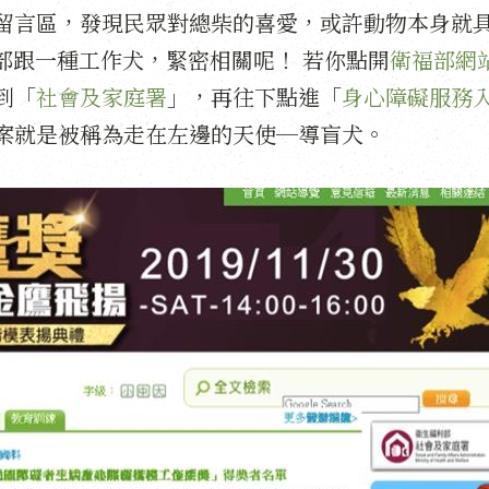
留言區，發現民眾對總柴的喜愛，或許動物本身就
福部跟一種工作犬，緊密相關呢！ 若你點開
衛福部網
到「
社會及家庭署
」，再往下點進「
身心障礙服務
案就是被稱為走在左邊的天使─導盲犬。