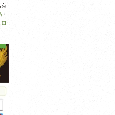
具有
站
，
入口