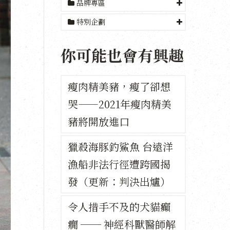
品牌專區
特別企劃
你可能也會有興趣
瘦肉精美豬，瘦了卻想
哭——2021年瘦肉精美
豬將開放進口
獵殺海豚釣鯊魚 台遠洋
漁船非法行徑遭跨國揭
發（更新：判決出爐）
令人措手不及的犬貓癲
癇 ── 神經科獸醫師解