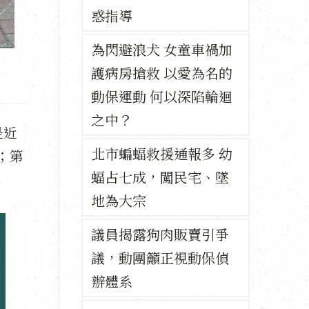
惑指導
為閃避浪犬 女童車禍加
護病房搶救 以愛為名的
動保運動 何以深陷輪迴
之中？
是近
北市蝙蝠救援通報多 幼
；第
蝠占七成，闖民宅、墜
地為大宗
議員揭露狗肉販賣引爭
議，動團籲正視動保偵
辦體系