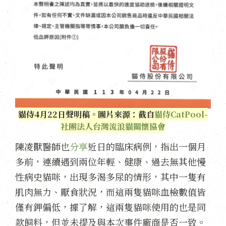
貓侍4月22日聲明稿。圖片來源：截自
貓侍CatPool-
社團法人台灣流浪貓關懷協會
陳凌獸醫師也
分享
近日的臨床病例，指出一個月
多前，連續遇到兩位年輕、健康、過去無其他慢
性病史貓咪，出現多渴多尿的情形，其中一隻有
肌肉無力、厭食狀況，而這兩隻貓咪血檢數值皆
僅有鉀偏低，據了解，這兩隻貓咪使用的也是同
款飼料，但並未提及與本次事件廠商是否一致。