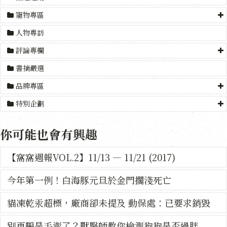
寵物專區
人物專訪
評論專欄
書摘嚴選
品牌專區
特別企劃
你可能也會有興趣
【窩窩週報VOL.2】11/13 — 11/21 (2017)
今年第一例！白海豚元旦於金門擱淺死亡
貓凍乾汞超標，廠商卻未提及 動保處：已要求銷毀
別再騙是毛澎了？獸醫師教你檢測狗狗是否過胖