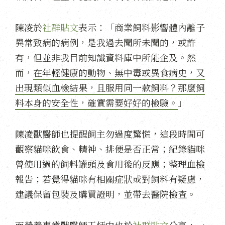
陳凌於
社群貼文
表示：「商業飼料影響體內離子
異常致病的病例，是我過去聞所未聞的，或許
有，但並非我目前知識資料庫中所能企及。然
而，
在年輕健康的動物、無中毒或異食病史，又
出現類似血檢結果，且服用同一款飼料？那麼飼
料本身的安全性，確實需要好好的檢驗。
」
陳凌獸醫師也提醒飼主勿過度驚慌，這段時間可
觀察貓咪飲食、精神、排便是否正常；紀錄貓咪
曾使用過的飼料罐頭及食用後的反應；整理血檢
報告；若覺得貓咪有相關症狀或對飼料有疑慮，
建議保留包裝及購買證明，並帶去醫院檢查。
而營養專業獸醫師王恬中也於
社群貼文
分享，一