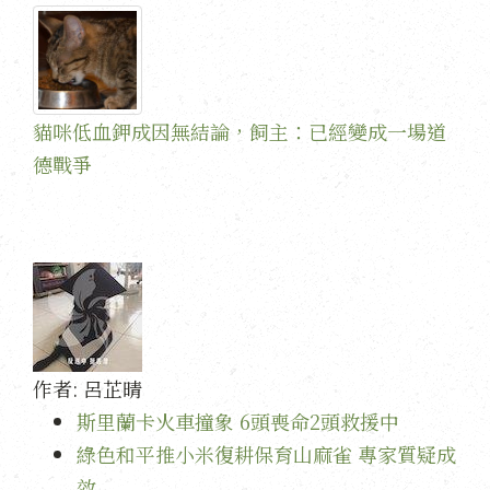
貓咪低血鉀成因無結論，飼主：已經變成一場道
德戰爭
作者:
呂芷晴
斯里蘭卡火車撞象 6頭喪命2頭救援中
綠色和平推小米復耕保育山麻雀 專家質疑成
效