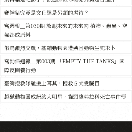
賽神豬究竟是文化還是另類的虐待？
窩週報＿第030期 放眼未來的未來肉 植物、蟲蟲、空
氣都成原料
俄烏激烈交戰，基輔動物園遭殃且動物生死未卜
窩動保週報＿第003期 「EMPTY THE TANKS」國
際反圈養行動
臺灣搜救隊馳援土耳其，搜救５犬受矚目
越獄動物園成紐約大明星，貓頭鷹弗拉科死亡事件簿