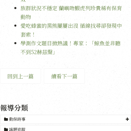
族群狀況不穩定 蘭嶼吻鰕虎列珍貴稀有保育
動物
愛吃蜂蜜的黑熊屢屢出沒 循線找尋卻發現中
套索！
學測作文題目掀熱議！專家：「鯨魚並非聽
不到52赫茲聲」
回到上一篇
續看下一篇
報導分類
動保時事
議題追蹤