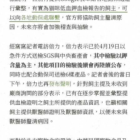
行彙整，
有實為貓咪低血鉀血檢報告的飼主，可
以向
各地動保處聯繫
，官方將協助飼主釐清原
因，未來亦將會加強稽查與抽驗。
經窩窩記者電訪倍力，倍力表示已於4月19日以
急件方式送檢SGS與中央畜產會，
其中檢驗以鉀
含量為主，其他項目的檢驗後續會再陸續公布
，
同時也配合動保司送檢6樣產品。記者會後的當日
下午，倍力也再
發布聲明
，針對飼主提及未收到
廠商詢問的部分表示，已有在逐步掌握並彙整提
供血檢證明之飼主所提供的產品資訊，也籲相關
飼主提供獸醫師證明及獸醫師資訊，以便未來與
獸醫師釐清病因。