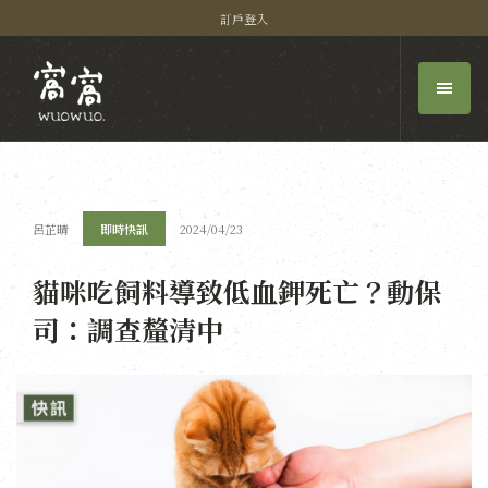
訂戶登入
呂芷晴
即時快訊
2024/04/23
貓咪吃飼料導致低血鉀死亡？動保
司：調查釐清中