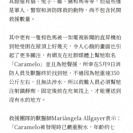
其餘還有貓、兔子、雞、豬和馬等等，但這些僅
是軍人、警察和消防隊救的動物，尚不包含民間
救援數量。
其中更有一隻棕色馬被一架電視新聞的直昇機拍
到牠受困在屋頂上好幾天，令人心酸的畫面也引
起了更多關注，有網友在社群媒體上幫牠取名
「Caramelo」並且為牠聲援，所幸在5月9日消
防人員及獸醫終於找到牠，不過因為牠重達350
公斤左右，且無法涉水，所以救難人員必須幫牠
注射鎮靜劑、固定後放在充氣筏上，才能運送到
沒有水的地方。
救援團隊的獸醫師Mariângela Allgayer表示：
「Caramelo被發現時已嚴重脫水，年齡約七