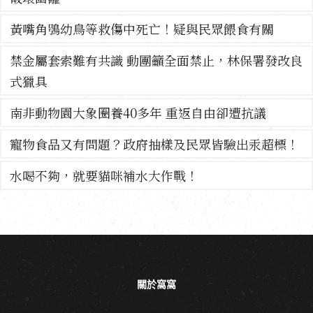
黃嘴角鴞幼鳥等救傷中死亡！疑與民眾餵食有關
禁金屬套索難有共識 動團籲全面禁止，林保署發改良
式獵具
南非動物園大象圈養40多年 重返自由卻遭抗議
寵物食品又有問題？政府抽樣及民眾皆驗出汞超標！
水喝不夠，就要貓咪補水大作戰！
關於窩窩