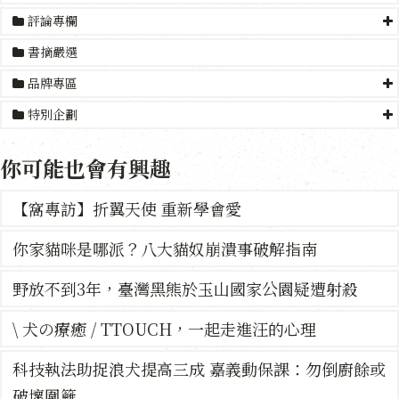
評論專欄
書摘嚴選
品牌專區
特別企劃
你可能也會有興趣
【窩專訪】折翼天使 重新學會愛
你家貓咪是哪派？八大貓奴崩潰事破解指南
野放不到3年，臺灣黑熊於玉山國家公園疑遭射殺
\ 犬の療癒 / TTOUCH，一起走進汪的心理
科技執法助捉浪犬提高三成 嘉義動保課：勿倒廚餘或
破壞圍籬