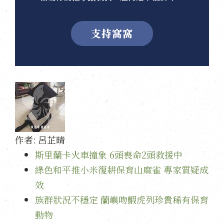
支持窩窩
作者:
呂芷晴
斯里蘭卡火車撞象 6頭喪命2頭救援中
綠色和平推小米復耕保育山麻雀 專家質疑成
效
族群狀況不穩定 蘭嶼吻鰕虎列珍貴稀有保育
動物