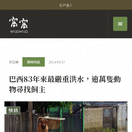
訂戶登入
呂芷晴
即時快訊
2024/05/17
巴西83年來最嚴重洪水，逾萬隻動
物尋找飼主