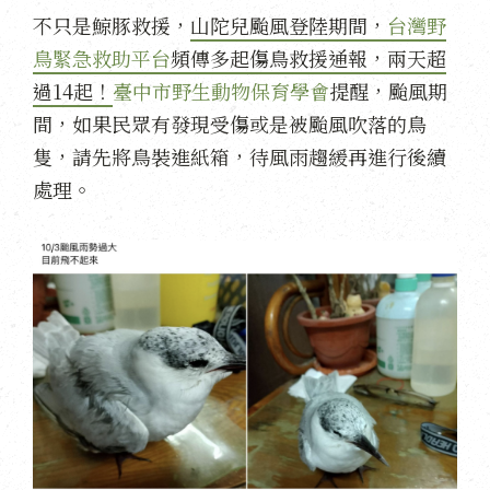
不只是鯨豚救援，
山陀兒颱風登陸期間，
台灣野
鳥緊急救助平台
頻傳多起傷鳥救援通報，兩天超
過14起！
臺中市野生動物保育學會
提醒，颱風期
間，如果民眾有發現受傷或是被颱風吹落的鳥
隻，請先將鳥裝進紙箱，待風雨趨緩再進行後續
處理。