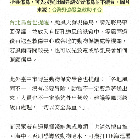
拾獲傷鳥，可先按照此圖建議安置傷鳥並不餵食。圖片
來源：
台灣野鳥緊急救助平台
台北鳥會也提醒
，颱風天發現傷鳥，請先將鳥帶
回保溫，並放入有留孔通風的紙箱中，等風雨過
後再送至救傷中心或各地的動物保護處等機關，
若風雨時間較長，也可以先致電或私訊鳥會如何
照顧傷鳥。
此外臺中市野生動物保育學會也提醒：「各地風
雨不一，沒有必要冒險，動物不一定要急著送出
來，人員也不一定能夠外出營救，建議等風雨趨
緩再處理，一切以安全為重。」
而民眾若有遇見擱淺鯨魚或魚類，也請勿擅自推
回海中，否則恐導致動物嗆水，可撥打118海巡署