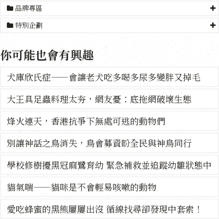
品牌專區
特別企劃
你可能也會有興趣
犬庫欣氏症——會讓老犬吃多喝多尿多變胖又掉毛
大王具足蟲料理太夯，網友憂：底拖網破壞生態
烽火連天，香港抗爭下無處可逃的動物們
別讓神話之鳥消失，鳥會募資盼全民與神鳥同行
學校修樹擾黑冠麻鷺育幼 緊急補救並追蹤幼雛狀態中
貓氣喘——貓咪是不會輕易咳嗽的動物
愛吃蜂蜜的黑熊屢屢出沒 循線找尋卻發現中套索！