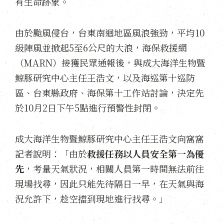
有生命跡象。
由於颱風侵台，台東南迴地區風浪強勁，平均10
級陣風並掀起5至6公尺的大浪，海保救援網
（MARN）接獲民眾通報後，與成大海洋生物暨
鯨豚研究中心主任王浩文，以及海巡第十巡防
區、台東縣政府、海保第十工作站討論，決定先
於10月2日下午5點進行預警性封閉。
成大海洋生物暨鯨豚研究中心主任王浩文向窩窩
記者說明：「由於
救援任務以人員安全第一為優
先
，考量天氣狀況，相關人員第一時間無法前往
現場找尋，因此只能先待隔日一早，在天氣與海
況允許下，趁空擋到現地進行找尋。」