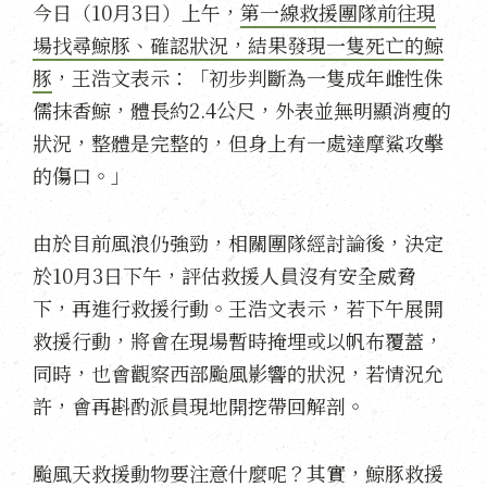
今日（10月3日）上午，
第一線救援團隊前往現
場找尋鯨豚、確認狀況，結果發現一隻死亡的鯨
豚
，王浩文表示：「初步判斷為一隻成年雌性侏
儒抹香鯨，體長約2.4公尺，外表並無明顯消瘦的
狀況，整體是完整的，但身上有一處達摩鯊攻擊
的傷口。」
由於目前風浪仍強勁，相關團隊經討論後，決定
於10月3日下午，評估救援人員沒有安全威脅
下，再進行救援行動。王浩文表示，若下午展開
救援行動，將會在現場暫時掩埋或以帆布覆蓋，
同時，也會觀察西部颱風影響的狀況，若情況允
許，會再斟酌派員現地開挖帶回解剖。
颱風天救援動物要注意什麼呢？其實，鯨豚救援