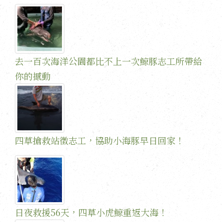
去一百次海洋公園都比不上一次鯨豚志工所帶給
你的撼動
四草搶救站徵志工，協助小海豚早日回家！
日夜救援56天，四草小虎鯨重返大海！