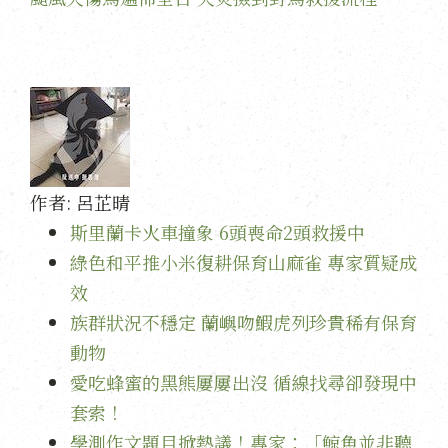
作者:
呂芷晴
斯里蘭卡火車撞象 6頭喪命2頭救援中
綠色和平推小米復耕保育山麻雀 專家質疑成
效
族群狀況不穩定 蘭嶼吻鰕虎列珍貴稀有保育
動物
愛吃蜂蜜的黑熊屢屢出沒 循線找尋卻發現中
套索！
學測作文題目掀熱議！專家：「鯨魚並非聽