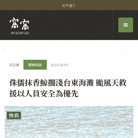
訂戶登入
呂芷晴
即時快訊
2024/10/03
侏儒抹香鯨擱淺台東海灘 颱風天救
援以人員安全為優先