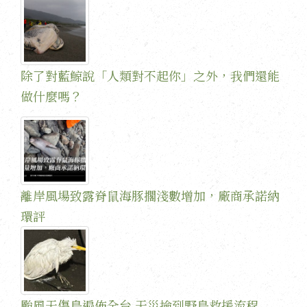
除了對藍鯨說「人類對不起你」之外，我們還能
做什麼嗎？
離岸風場致露脊鼠海豚擱淺數增加，廠商承諾納
環評
颱風天傷鳥遍佈全台 天災撿到野鳥救援流程