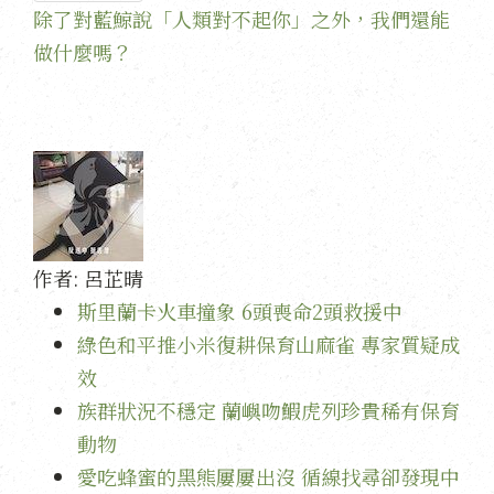
除了對藍鯨說「人類對不起你」之外，我們還能
做什麼嗎？
作者:
呂芷晴
斯里蘭卡火車撞象 6頭喪命2頭救援中
綠色和平推小米復耕保育山麻雀 專家質疑成
效
族群狀況不穩定 蘭嶼吻鰕虎列珍貴稀有保育
動物
愛吃蜂蜜的黑熊屢屢出沒 循線找尋卻發現中