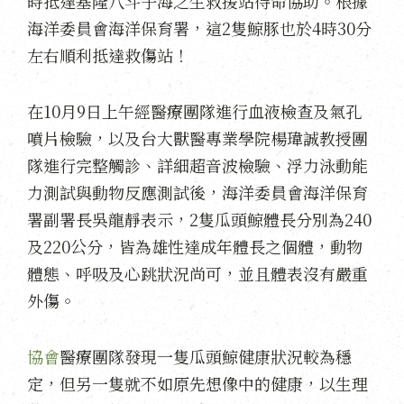
時抵達基隆八斗子海之生救援站待命協助。根據
海洋委員會海洋保育署，這2隻鯨豚也於4時30分
左右順利抵達救傷站！
在10月9日上午經醫療團隊進行血液檢查及氣孔
噴片檢驗，以及台大獸醫專業學院楊瑋誠教授團
隊進行完整觸診、詳細超音波檢驗、浮力泳動能
力測試與動物反應測試後，海洋委員會海洋保育
署副署長吳龍靜表示，2隻瓜頭鯨體長分別為240
及220公分，皆為雄性達成年體長之個體，動物
體態、呼吸及心跳狀況尚可，並且體表沒有嚴重
外傷。
協會
醫療團隊發現一隻瓜頭鯨健康狀況較為穩
定，但另一隻就不如原先想像中的健康，以生理