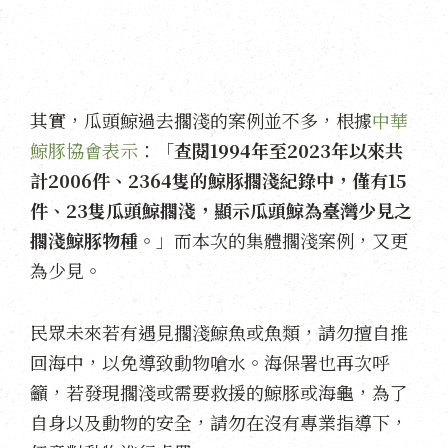
其實，瓜頭鯨過去擱淺的案例並不多，根據
中華
鯨豚協會表示
：「
查閱1994年至2023年以來共
計2006件、2364隻的鯨豚擱淺紀錄中，僅有15
件、23隻瓜頭鯨擱淺，顯示瓜頭鯨為臺灣少見之
擱淺鯨豚物種。
」而本次的集體擱淺案例，又更
為少見。
民眾未來若有遇見擱淺鯨魚或魚類，請勿擅自推
回海中，以免導致動物嗆水。海保署也再次呼
籲，若發現擱淺或需要救援的鯨豚或海龜，為了
自身以及動物的安全，請勿在沒有專業指導下，