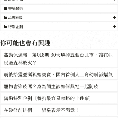
書摘嚴選
品牌專區
特別企劃
你可能也會有興趣
窩動保週報＿第018期 30天燒掉五個台北市，誰在亞
馬遜森林放火？
震後拾獲臺灣狐蝠寶寶，國內首例人工育幼盼添蝠氣
寵物會染疫嗎？身為飼主該如何與牠一起防疫
窩編特別企劃〔養狗最容易忽略的十件事〕
在砂盆前徘徊⋯⋯貓皇表示不滿意！