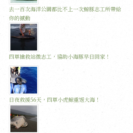
去一百次海洋公園都比不上一次鯨豚志工所帶給
你的撼動
四草搶救站徵志工，協助小海豚早日回家！
日夜救援56天，四草小虎鯨重返大海！