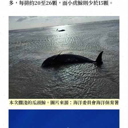
多，每排約20至26顆，而小虎鯨則少於15顆。
本次擱淺的瓜頭鯨。圖片來源：海洋委員會海洋保育署