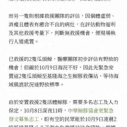
而另一隻則根據救援團隊的評估，因個體虛弱、
消瘦且體表有癒合不良的病灶，在評估動物福利
及其他救援考量下，判斷無救援機會，便現場執
行人道處置。
已救援的2隻瓜頭鯨，醫療團隊初步評估有野放的
機會！但礙於10月9日海況不好，因此先緊急安
置這2隻瓜頭鯨至基隆海之生鯨豚救傷站，等待海
域風浪狀況達野放標準。
由於安置救援2隻活體鯨豚，需要多名志工及人力
保定，10月8日深夜11時，
中華鯨豚協會更緊急
發文募集志工
，盼有空的民眾能於10月9日凌晨2