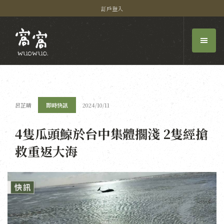
訂戶登入
呂芷晴
即時快訊
2024/10/11
4隻瓜頭鯨於台中集體擱淺 2隻經搶
救重返大海