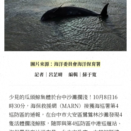
圖片來源：海洋委員會海洋保育署
記者｜呂芷晴 編輯｜蘇于寬
少見的瓜頭鯨集體於台中沙灘擱淺！10月8日16
時30分，海保救援網（MARN）接獲海巡署第4
巡防區的通報，在台中市大安區鷺鷥林沙灘發現4
隻活體擱淺鯨豚，隨即與第4巡防區中港巡邏站、