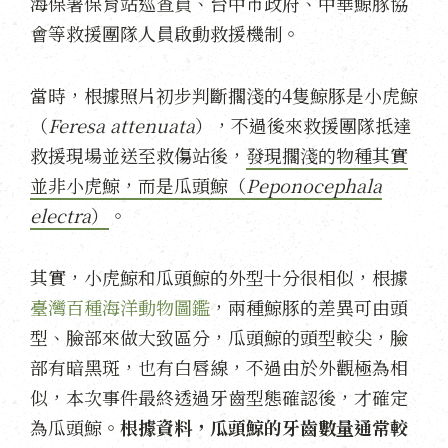
海保署保育站巡查員、台中市政府、中華鯨豚協
會等救援團隊人員啟動救援機制。
當時，根據照片初步判斷擱淺的4隻鯨豚是小虎鯨
（
Feresa attenuata
），不過後來救援團隊抵達
救援現場並送至救傷站後，
發現擱淺的物種其實
並非小虎鯨，而是瓜頭鯨（
Peponocephala
electra
）
。
其實，小虎鯨和瓜頭鯨的外型十分很相似，根據
臺灣百種海洋動物圖鑑
，兩種鯨豚的差異可由頭
型、臉部來做大致區分，瓜頭鯨的頭型較尖，臉
部有暗黑斑，也有白唇線，不過由於外觀極為相
似，本次事件最終透過牙齒型態確認後，才確定
為瓜頭鯨。
根據資料，瓜頭鯨的牙齒數量通常較