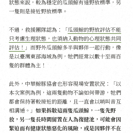
狀態來說，較為穩定的瓜頭鯨有達野放標準，另
一隻則是接近野放標準。
不過，救援團隊認為：「
瓜頭鯨的野放評估不能
只考慮生理狀態，也須納入動物的心理狀態共同
評估！
」而野外瓜頭鯨多半與夥伴一起行動，像
是以臺灣東部海域為例，牠們經常以數十至兩百
隻的群體為主！
此外，中華鯨豚協會也形容現場安置狀況：「以
本次案例為例，這兩隻動物不論如何帶游，牠們
都會保持著較接近的距離，且一直會以哨叫音互
相溝通。」
如果拆散這兩隻瓜頭鯨，一隻先野
放，另一隻長時間留置在人為復健池，可能會因
緊迫而有健康狀態惡化的風險，或是因夥伴不在