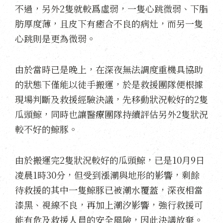
不過，另外2隻就較爲虛弱，一隻心跳微弱、下脂
肪厚度薄，且皮下有癒合不良的病灶，而另一隻
心跳則是更為微弱。
由於當時已是晚上，在深夜無法調度重機具協助
的狀態下僅能以徒手搬運，於是救援團隊便根據
現場判斷及救援經驗決議，先移動狀況較好的2隻
瓜頭鯨，同時也讓醫療團隊持續評估另外2隻狀況
較不好的鯨豚。
由於搬運完2隻狀況較好的瓜頭鯨，已是10月9日
凌晨1時30分，但受到漲潮與地形的影響，剩餘
待救援的其中一隻鯨豚已被潮水覆蓋，深夜相當
漆黑、視線不良，再加上潮汐影響，強行救援可
能有危及救援人員的安全風險，因此決議放棄。