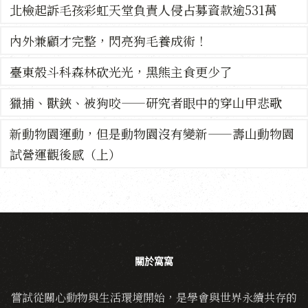
北檢起訴毛孩彩虹天堂負責人侵占募資款逾531萬
內外兼顧才完整，閃亮狗毛養成術！
臺東殼斗科森林砍光光，黑熊主食更少了
獵捕、獸鋏、被狗咬——研究者眼中的穿山甲悲歌
新動物園運動，但是動物園沒有變新——壽山動物園
試營運觀後感（上）
關於窩窩
嘗試從關心動物與生活環境開始，是學會與世界永續共存的