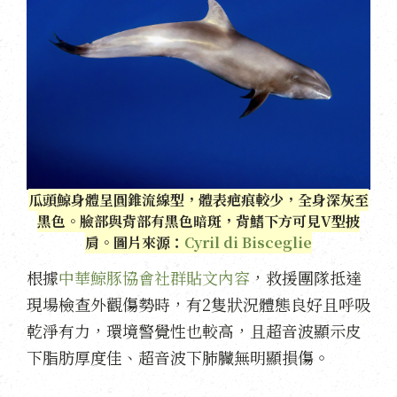
瓜頭鯨身體呈圓錐流線型，體表疤痕較少，全身深灰至
黑色。臉部與背部有黑色暗斑，背鰭下方可見V型披
肩。圖片來源：
Cyril di Bisceglie
根據
中華鯨豚協會社群貼文內容
，救援團隊抵達
現場檢查外觀傷勢時，有2隻狀況體態良好且呼吸
乾淨有力，環境警覺性也較高，且超音波顯示皮
下脂肪厚度佳、超音波下肺臟無明顯損傷。