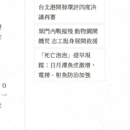
台北港開發環評四度決
議再審
捷
葉門內戰摧殘 動物園鬧
於
饑荒 志工挺身展開救援
「死亡泡泡」提早現
蹤：日月潭魚虎激增，
電撈、射魚防治加強
１０
，一
於