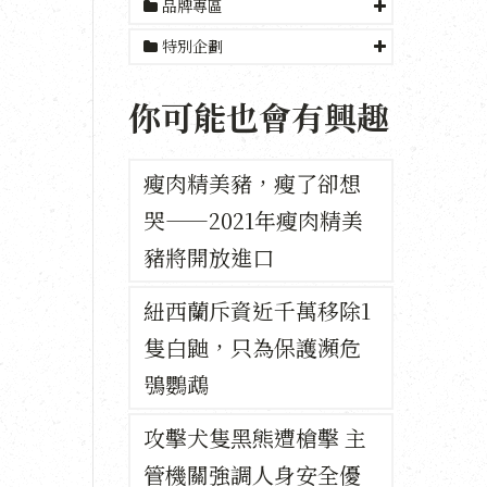
品牌專區
特別企劃
你可能也會有興趣
瘦肉精美豬，瘦了卻想
哭——2021年瘦肉精美
豬將開放進口
紐西蘭斥資近千萬移除1
隻白鼬，只為保護瀕危
鴞鸚鵡
攻擊犬隻黑熊遭槍擊 主
管機關強調人身安全優