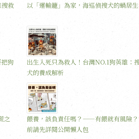
雄搜救
以「運輸籠」為家，海巡偵搜犬的蝸居生
要把狗
出生入死只為救人！台灣NO.1狗英雄：
犬的養成解析
慌之
餵養，該負責任嗎？——有餵就有風險？
前請先詳閱公開懶人包