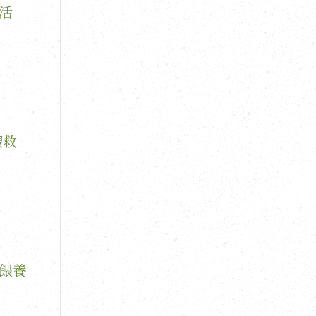
活
搜救
餵養