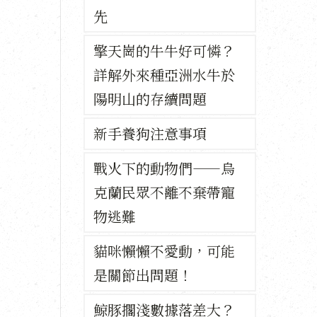
先
擎天崗的牛牛好可憐？
詳解外來種亞洲水牛於
陽明山的存續問題
新手養狗注意事項
戰火下的動物們——烏
克蘭民眾不離不棄帶寵
物逃難
貓咪懶懶不愛動，可能
是關節出問題！
鯨豚擱淺數據落差大？