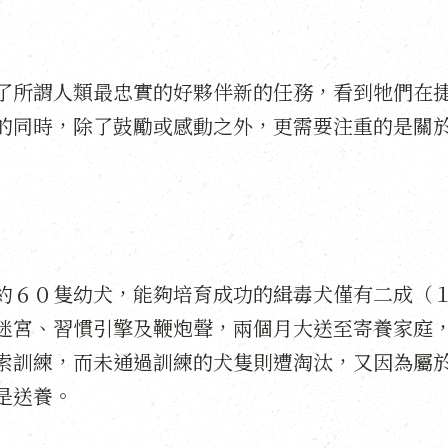
了所謂人類最忠實的好夥伴新的任務，看到牠們在
的同時，除了鼓勵或感動之外，更需要注重的是關
約６０隻幼犬，能夠培育成功的緝毒犬僅有二成（
迷宮、習慣引擎及鞭炮聲，兩個月大送至寄養家庭
索訓練，而未通過訓練的犬隻則遭淘汰，又因為屬
是送養。