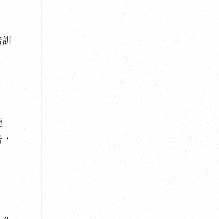
培訓
權
告，