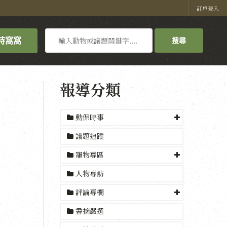
訂戶登入
搜
持窩窩
搜尋
尋
報導分類
動保時事
議題追蹤
寵物專區
人物專訪
評論專欄
書摘嚴選