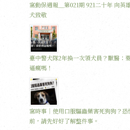
窩動保週報＿第021期 921二十年 向英
犬致敬
臺中警犬隊2年換一次領犬員？獸醫：
逼瘋嗎！
窩時事｜使用口服驅蟲藥害死狗狗？恐
前，請先好好了解整件事。