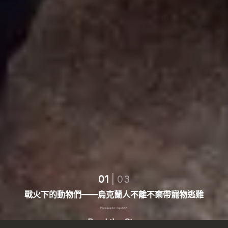
01
|
03
戰
火
下
的
動
物
們
—
—
烏
克
蘭
人
不
離
不
棄
帶
寵
物
逃
難
Photographer / Sipa USA
Read the Story