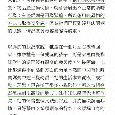
質、物品產生愉悅感，就會發展出不正常的啃咬
行為；有些貓則是因為緊迫，所以想用咬異物的
方式去取得安全感
，因為牠們已經到達無法調適
的狀態，情況就會更容易變得嚴重。
以胖虎的狀況來說，牠是在一個月左右被帶回
家，雖然牠是一個愛玩的孩子，可是家裡兩隻貓
咪對牠的邀玩沒有很高的參與度，牠從阿海、比
比那邊得不到活動方面的滿足。然而中間有段時
間媽媽中途三隻幼貓，
牠的生活本來從沒什麼活
動、玩樂，現在多了很多小貓陪伴，所以情緒突
然被拉到很高峰的地方；殊不知快樂時光快速消
失，牠的情緒整個又跌到谷底
，胖虎無法調適心
情，只好藉由吃塑膠跟布的行為，來緩解自身的