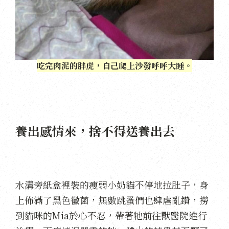
吃完肉泥的胖虎，自己爬上沙發呼呼大睡。
養出感情來，捨不得送養出去
水溝旁紙盒裡裝的瘦弱小奶貓不停地拉肚子，身
上佈滿了黑色黴菌，無數跳蚤們也肆虐亂鑽，撈
到貓咪的Mia於心不忍，帶著牠前往獸醫院進行