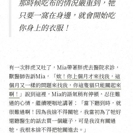
那時候吃布的情況嚴重到，牠
只要一窩在身邊，就會開始吃
你身上的衣服！
有一次胖虎又吐了，Mia帶著胖虎去醫院求診，
獸醫師告訴Mia，「
欸！你上個月才來找我，這
個月又一樣的問題來找我，你這隻貓只能關起來
啊！
」說到這裡，Mia的語氣稍有停頓，忍住難
過的心情，繼續哽咽地講著：「當下聽到時，就
很難過啊！因為我捨不得關牠，我當初為了牠好
還聽醫生的話去買一個籠子，可是我沒有關過
牠，我根本捨不得把牠關進去。」