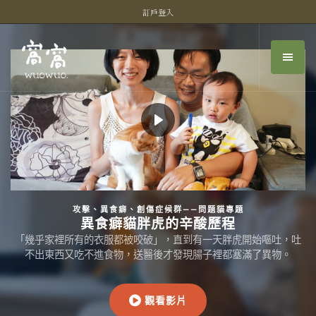
訂戶登入
攻擊、異食癖、創傷症候群——問題貓專題
異食癖貓胖虎的辛酸歷程
「幾乎家裡所有的衣服都被咬破」，直到有一天胖虎開始嘔吐，吐
不出東西又吃不進食物，送醫後才發現腸子裡都塞滿了異物。
觀看影片