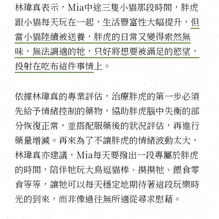
林瑋真表示，Ｍia中途三隻小貓那段時間，胖虎
跟小貓每天玩在一起，生活豐富性大幅提升，
但
當小貓陸續被送養，胖虎的日常又變得索然無
味，無法調適的牠，只好將想要被滿足的慾望，
投射在吃布這件事情
上。
依據林瑋真的專業評估，治療胖虎的第一步必須
先給予情緒控制的藥物，協助胖虎腦中失衡的部
分恢復正常，並搭配服藥後的狀況評估，再進行
藥量增減。再來為了不讓胖虎的情緒波動太大，
林瑋真亦建議，Ｍia每天要撥出一段專屬於胖虎
的時間，陪伴牠玩大鳥逗貓棒、摸摸牠、餵食零
食等等，讓牠可以每天穩定地期待著這段玩樂時
光的到來，而非像過往無所適從尋求慰藉。