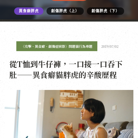
異食癖胖虎
創傷胖虎（上）
創傷胖虎（下）
《攻擊、異食癖、創傷症候群》問題貓行為專題
2019/07/02
從T恤到牛仔褲，一口接一口吞下
肚——異食癖貓胖虎的辛酸歷程