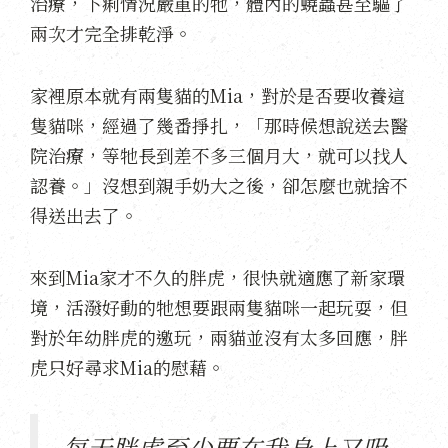
治療，下痢情況嚴重的牠，體內的蟯蟲甚至驅了
兩次才完全排乾淨。
家裡原本就有兩隻貓的Mia，對於是否要收養這
隻貓咪，經過了幾番掙扎，「那時候想說送去醫
院治療，等牠長到差不多三個月大，就可以找人
認養。」沒想到親手奶大之後，卻怎麼也就捨不
得送出去了。
來到Mia家才不久的胖虎，很快就適應了新家環
境，活潑好動的牠想要跟兩隻貓咪一起玩耍，但
對於年幼胖虎的邀玩，兩貓並沒有太多回應，胖
虎只好尋求Mia的慰藉。
每天胖虎至少要在我身上又吸