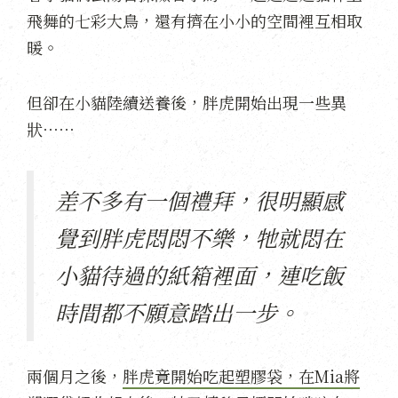
飛舞的七彩大鳥，還有擠在小小的空間裡互相取
暖。
但卻在小貓陸續送養後，胖虎開始出現一些異
狀⋯⋯
差不多有一個禮拜，很明顯感
覺到胖虎悶悶不樂，牠就悶在
小貓待過的紙箱裡面，連吃飯
時間都不願意踏出一步。
兩個月之後，
胖虎竟開始吃起塑膠袋，在Mia將