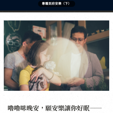
專職到府安樂（下）
嚕嚕咪晚安，願安樂讓你好眠——