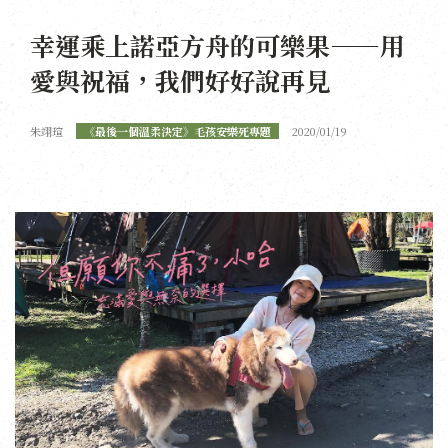
幸運乘上諾亞方舟的可樂果——用
愛與祝福，我們好好說再見
朱翊瑄
《最後一個溫柔決定》毛孩安樂死專題
2020/01/19