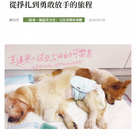
從掙扎到勇敢放手的旅程
陳信安
《最後一個溫柔決定》毛孩安樂死專題
2020/01/20