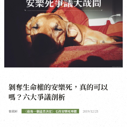
剝奪生命權的安樂死，真的可以
嗎？六大爭議剖析
曾國軒
《最後一個溫柔決定》毛孩安樂死專題
2019/12/25