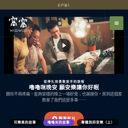
訂戶登入
從掙扎到勇敢放手的旅程
嚕嚕咪晚安 願安樂讓你好眠
願你不再疼痛，能夠安穩的睡上一場好覺；也謝謝你，來到這個家
教會了我們這麼多事⋯⋯
觀看影片
可樂果的故事
嚕嚕米的故事
專職到府安樂（上）