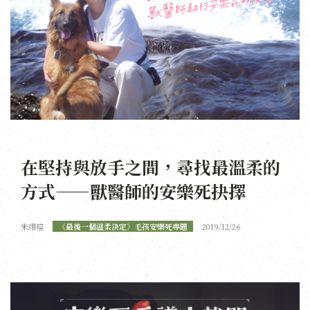
在堅持與放手之間，尋找最溫柔的
方式——獸醫師的安樂死抉擇
朱翊瑄
《最後一個溫柔決定》毛孩安樂死專題
2019/12/26