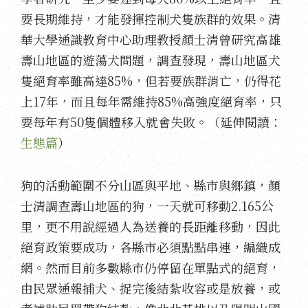
要長期維持，才能發揮控制犬隻族群的效果。清
華大學通識教育中心助理教授顏士清曾研究高雄
壽山地區的遊蕩犬問題，調查發現，壽山地區犬
隻絕育率雖高達85%，但若要族群消亡，仍得花
上17年，而且每年需維持85%高強度絕育率，只
要每年有50隻個體移入就會失敗。（延伸閱讀：
生態篇
）
狗的活動範圍不分山區與平地、縣市與鄉鎮，顏
士清調查壽山地區的狗，一天就可移動2.165公
里，更不用說經過人為送養的長距離移動，因此
絕育政策要成功，各縣市必須點點串連，編織成
網。然而目前多數縣市仍停留在單點式的絕育，
由民眾通報捕犬、捉完後結紮收容或是放養，或