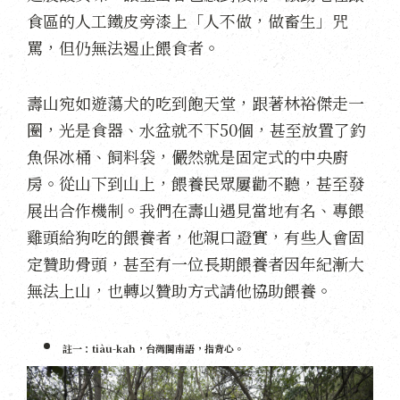
食區的人工鐵皮旁漆上「人不做，做畜生」咒
罵，但仍無法遏止餵食者。
壽山宛如遊蕩犬的吃到飽天堂，跟著林裕傑走一
圈，光是食器、水盆就不下50個，甚至放置了釣
魚保冰桶、飼料袋，儼然就是固定式的中央廚
房。從山下到山上，餵養民眾屢勸不聽，甚至發
展出合作機制。我們在壽山遇見當地有名、專餵
雞頭給狗吃的餵養者，他親口證實，有些人會固
定贊助骨頭，甚至有一位長期餵養者因年紀漸大
無法上山，也轉以贊助方式請他協助餵養。
註一：tiàu-kah，台灣閩南語，指背心。