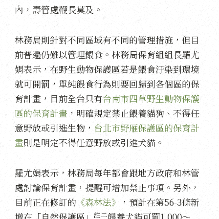
內，壽管處鞭長莫及。
林務局則針對不同區域有不同的管理措施，但目
前普遍仍難以管理餵食。林務局保育組組長羅尤
娟表示，在野生動物保護區若是餵食汙染到環境
就可開罰，單純餵食行為則要回歸到各個區的保
育計畫，目前全台只有
台南市四草野生動物保護
區的保育計畫
，明確規定禁止餵養貓狗、不得任
意野放或引進生物，
台北市野雁保護區的保育計
畫
則是明定不得任意野放或引進犬貓。
羅尤娟表示，林務局每年都會跟地方政府和林管
處討論保育計畫，提醒可增加禁止事項。另外，
目前正在修訂的
《森林法》
，預計在第56-3條新
註二
增在「自然保護區」
餵養犬貓可罰1,000～