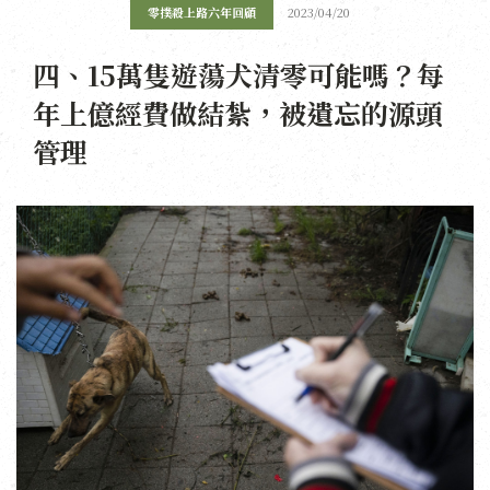
零撲殺上路六年回顧
2023/04/20
四、15萬隻遊蕩犬清零可能嗎？每
年上億經費做結紮，被遺忘的源頭
管理