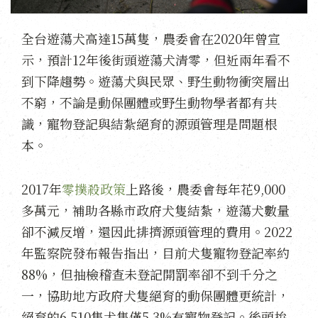
全台遊蕩犬高達15萬隻，農委會在2020年曾宣
示，預計12年後街頭遊蕩犬清零，但近兩年看不
到下降趨勢。遊蕩犬與民眾、野生動物衝突層出
不窮，不論是動保團體或野生動物學者都有共
識，寵物登記與結紮絕育的源頭管理是問題根
本。
2017年
零撲殺政策
上路後，農委會每年花9,000
多萬元，補助各縣市政府犬隻結紮，遊蕩犬數量
卻不減反增，還因此排擠源頭管理的費用。2022
年監察院發布報告指出，目前犬隻寵物登記率約
88%，但抽檢稽查未登記開罰率卻不到千分之
一，協助地方政府犬隻絕育的動保團體更統計，
絕育的6,510隻犬隻僅5.3%有寵物登記。後頭拚