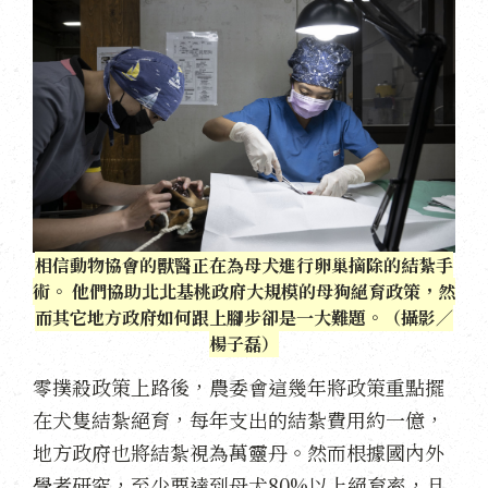
相信動物協會的獸醫正在為母犬進行卵巢摘除的結紮手
術。 他們協助北北基桃政府大規模的母狗絕育政策，然
而其它地方政府如何跟上腳步卻是一大難題。（攝影／
楊子磊）
零撲殺政策上路後，農委會這幾年將政策重點擺
在犬隻結紮絕育，每年支出的結紮費用約一億，
地方政府也將結紮視為萬靈丹。然而根據國內外
學者研究，至少要達到母犬80%以上絕育率，且