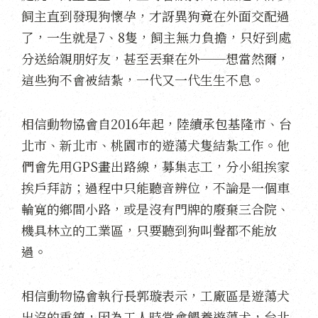
飼主直到發現狗懷孕，才訝異狗竟在外面交配過
了，一生就是7、8隻，飼主無力負擔，只好到處
分送給親朋好友，甚至丟棄在外──想當然爾，
這些狗不會被結紮，一代又一代生生不息。
相信動物協會自2016年起，陸續承包基隆市、台
北市、新北市、桃園市的遊蕩犬隻結紮工作。他
們會先用GPS畫出路線，募集志工，分小組挨家
挨戶拜訪；過程中只能聽音辨位，不論是一個車
輪寬的鄉間小路，或是沒有門牌的廢棄三合院、
機具林立的工業區，只要聽到狗叫聲都不能放
過。
相信動物協會執行長郭璇表示，工廠區是遊蕩犬
出沒的重鎮，因為工人時常會餵養遊蕩犬，台北