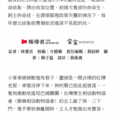
命結紮、擠出收容位置，前頭犬隻卻仍拚命生、
飼主拚命送，在源頭管理政策失靈的情況下，每
年億元結紮經費猶如丟進深不見底的坑。
記者｜林慧貞 核稿｜方德琳 責任編輯｜黃鈺婷 攝
影｜楊子磊 設計｜黃禹禛
小客車緩緩駛進死巷子，盡頭是一間古樸的紅磚
老屋，車還沒停下來，狗吠聲已經此起彼落，一
隻狗激動地搖尾巴繞圈圈。台灣懷生相信動物協
會（簡稱相信動物協會）的志工敲了兩、三下
門，幾乎要放棄離開時，主人才勉強出來應答。