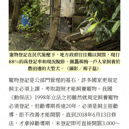
寵物登記在民代施壓下，地方政府往往難以開罰，現行
88%的高登記率和現況脫節。圖爲楊梅一戶人家飼養於
農田邊的大型犬。（攝影／楊子磊）
寵物登記是公部門管理的基石，許多國家更規定
飼主必須上課、考取證照才能飼養寵物。我國
《動保法》1998年立法之初雖然就規定飼養寵物
必須登記，但勸導期長達20年，必須是飼主經勸
導、拒不改善才能開罰，直到2018年6月13日修
法，才拿掉勸導期，未登記即可直接開罰3,000～