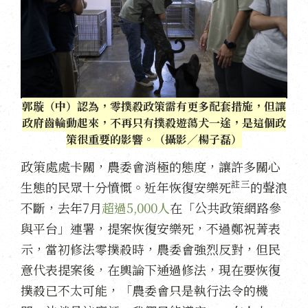
郭璇（中）認為，零撲殺政策需有更多配套措施，但讓
政府齒輪動起來，不再只有撲殺遊蕩犬一途，是這個政
策很重要的影響。（攝影／楊子磊）
政策處處卡關，農委會消極的態度，讓許多關心
註三
生態的民眾十分憤慨。近年恢復安樂死
的聲浪
不斷，去年7月
超過5,000人
在「公共政策網路參
與平台」連署，提案恢復安樂死，不過鄭祝菁表
示，當初修法零撲殺時，農委會強烈反對，但民
意代表提案後，在輿論下通過修法，現在要恢復
撲殺已不太可能，「農委會只是執行法令的機