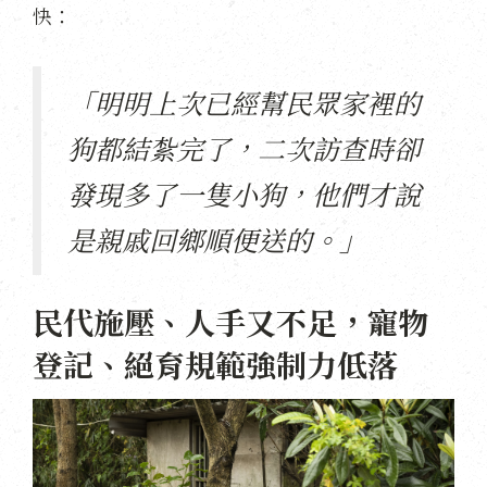
快：
「明明上次已經幫民眾家裡的
狗都結紮完了，二次訪查時卻
發現多了一隻小狗，他們才說
是親戚回鄉順便送的。」
民代施壓、人手又不足，寵物
登記、絕育規範強制力低落