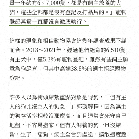
量一年約有6、7,000隻，都是有飼主放養的犬
貓，這些全部都是沒有登記及打晶片的。」寵物
登記其實一直都沒有徹底執行。
這樣的現象和相信動物協會這幾年調查成果不謀
而合。2018～2021年，經過他們絕育的6,510隻
有主犬中，僅5.3%有寵物登記，雖然有些飼主願
意為狗絕育，但其中高達38.8%的飼主拒絕寵物
登記。
許多人以為街頭結紮重點對象是野狗，「但有主
人的狗比沒主人的狗急，」郭璇解釋，因為無主
的狗存活率相較沒那麼高，而且通常會死守自己
地盤，不容易搬家，但有人飼養的狗一旦沒結
紮，生了一窩狗，飼主全台到處送，擴散速度超