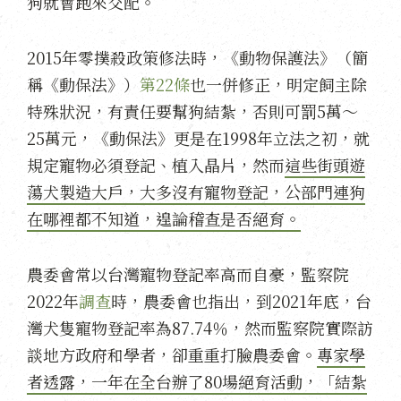
狗就會跑來交配。
2015年零撲殺政策修法時，《動物保護法》（簡
稱《動保法》）
第22條
也一併修正，明定飼主除
特殊狀況，有責任要幫狗結紮，否則可罰5萬～
25萬元，《動保法》更是在1998年立法之初，就
規定寵物必須登記、植入晶片，然而
這些街頭遊
蕩犬製造大戶，大多沒有寵物登記，公部門連狗
在哪裡都不知道，遑論稽查是否絕育。
農委會常以台灣寵物登記率高而自豪，監察院
2022年
調查
時，農委會也指出，到2021年底，台
灣犬隻寵物登記率為87.74％，然而監察院實際訪
談地方政府和學者，卻重重打臉農委會。
專家學
者透露，一年在全台辦了80場絕育活動，「結紮