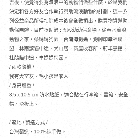
吉後，便覺得要為流浪中的動物們做些什麼，於是我們
決定和各方好友合作執行幫助流浪動物的計劃，這一系
列公益商品所得扣除成本後會全數捐出，購買物資幫助
動保團體。目前捐助過 : 五股幼幼保育場，徐春水流浪
動物之家，蔡媽媽狗園，台南海狗媽，狗腳印幸福聯
盟，林雨潔貓中途，犬山居，新屋收容所，莉丰慧館，
杜鵑貓中途，卓媽媽狗園。
/ 兩款隨機 /
我有犬室友、毛小孩是家人
/ 身高體重 /
8.5 x 10.5 cm 防水貼紙，適合貼在行李箱、畫箱、安全
帽、滑板上。
/ 產地 / 製造方式 /
台灣製造，100%純手做。