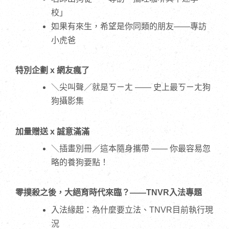
校」
如果有來生，希望是你同類的朋友——專訪
小虎爸
特別企劃 x 網友瘋了
＼尖叫聲／就是ㄎㄧㄤ —— 史上最ㄎㄧㄤ狗
狗攝影集
加量贈送 x 誠意滿滿
＼插畫別冊／這本隨身攜帶 —— 你最容易忽
略的養狗要點！
零撲殺之後，大絕育時代來臨？——TNVR入法專題
入法緣起：為什麼要立法、TNVR目前執行現
況