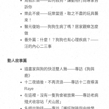
育教於樂——如何教狗，讓動物行為專家告
訴你
樂此不疲——玩樂當道，取之不盡的玩具襲
來！
醫元復始——狗狗生病了嗎？居家觀察怎麼
做
番外篇：什麼！？狗狗也有心理疾病？——
汪的內心二三事
動人故事篇
插畫家與狗的快活雙人舞——專訪《狗與
鹿》
十二夜過後，不再流浪——專訪十二夜導演 
Raye
在這裡，沒有一隻狗會被放棄——專訪老病
殘犬收容站「犬山居」
名師出狗徒——專訪「攜旺咖啡與中途學