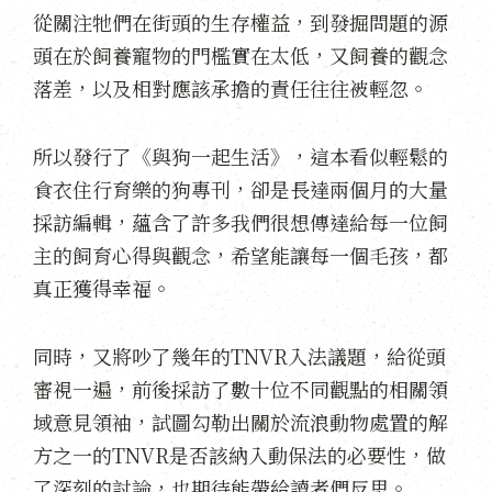
從關注牠們在街頭的生存權益，到發掘問題的源
頭在於飼養寵物的門檻實在太低，又飼養的觀念
落差，以及相對應該承擔的責任往往被輕忽。
所以發行了《與狗一起生活》，這本看似輕鬆的
食衣住行育樂的狗專刊，卻是長達兩個月的大量
採訪編輯，蘊含了許多我們很想傳達給每一位飼
主的飼育心得與觀念，希望能讓每一個毛孩，都
真正獲得幸福。
同時，又將吵了幾年的TNVR入法議題，給從頭
審視一遍，前後採訪了數十位不同觀點的相關領
域意見領袖，試圖勾勒出關於流浪動物處置的解
方之一的TNVR是否該納入動保法的必要性，做
了深刻的討論，也期待能帶給讀者們反思。