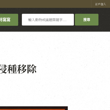
訂戶登入
搜
持窩窩
搜尋
尋
侵種移除