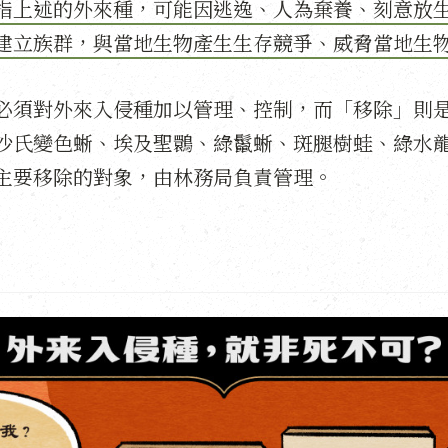
指上述的外來種，可能因逃逸、人為棄養、刻意放
建立族群，與當地生物產生生存競爭、威脅當地生
必須對外來入侵種加以管理、控制，而「移除」則
沙氏變色蜥、埃及聖䴉、綠鬣蜥、斑腿樹蛙、綠水龍等
主要移除的對象，由林務局負責管理。