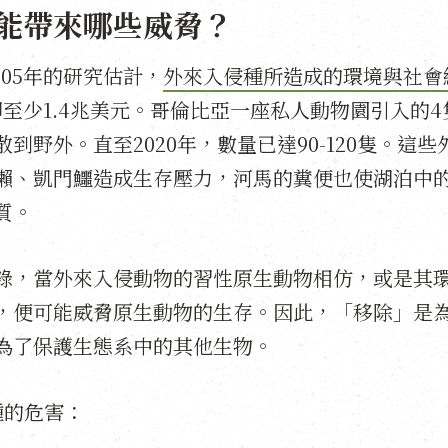
能帶來哪些威脅？
2005年的研究估計，
外來入侵種所造成的環境與社會
至少1.4兆美元。哥倫比亞一座私人動物園引入的4隻
到野外。直至2020年，數量已達90-120隻。這
獺、凱門鱷造成生存壓力，河馬的糞便也使湖泊中
質。
錄，當外來入侵動物的習性原生動物相仿，或是其
，便可能威脅原生動物的生存。因此，「移除」是
為了保護生態系中的其他生物。
種的危害：