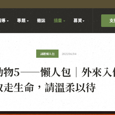
支
報導
專題
雜誌
插畫
募資
議題懶人包
2021/06/04
動物5——懶人包｜外來入
取走生命，請溫柔以待