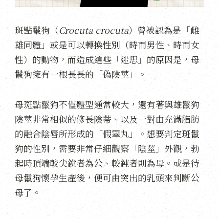
斑點鬣狗（
Crocuta crocuta
）曾被認為是「雌
雄同體」或是可以轉換性別（時而男性、時而女
性）的動物，而造成這些「迷思」的原因是，母
鬣狗擁有一根長長的「偽陰莖」。
母斑點鬣狗不僅體型通常較大，還有著與雄鬣狗
陰莖非常相似的修長陰蒂、以及一對由充滿脂肪
的融合陰唇所形成的「假睪丸」。想要判定斑鬣
狗的性別，需要非常仔細觀察「陰莖」外觀，勃
起時頂端較尖銳者為公、較鈍者則為母。或是待
母鬣狗懷孕生產後，便可由突出的乳頭來判斷公
母了。