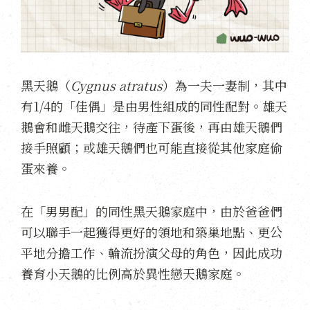
黑天鵝（
Cygnus atratus
）為一夫一妻制，其中
有1/4的「佳偶」是由男性組成的同性配對。雄天
鵝會和雌天鵝交往，待產下蛋後，再由雄天鵝們
接手照顧；或雄天鵝們也可能直接從其他家庭偷
蛋來養。
在「男男配」的同性黑天鵝家庭中，由於爸爸們
可以聯手一起獲得更好的領地和築巢地點、更公
平地分擔工作、輪流扮演父母的角色，因此成功
養育小天鵝的比例高於異性戀天鵝家庭。