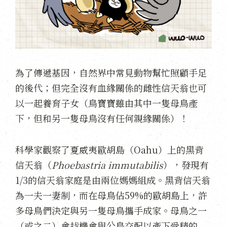
為了傳遞基因，自然界中常見動物幫忙照顧手足
的後代；但完全沒有血緣關係的雌性信天翁也可
以一起養育子女（鳥寶寶雖由其中一隻母鳥產
下，但和另一隻母鳥沒有任何親緣關係）！
科學家觀察了夏威夷歐胡島（Oahu）上的黑背
信天翁（
Phoebastria immutabilis
），發現有
1/3的信天翁家庭是由兩位媽媽組成。黑背信天翁
為一夫一妻制，而在母鳥佔59%的歐胡島上，許
多母鳥們決定與另一隻母鳥攜手成家。母鳥之一
（或之二）會找機會與公鳥交配以產下受精的