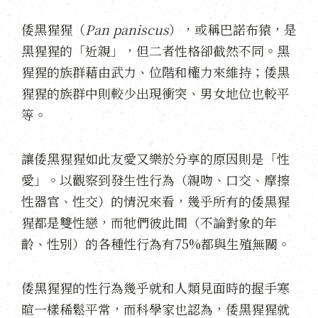
倭黑猩猩（
Pan paniscus
），或稱巴諾布猿，是
黑猩猩的「近親」，但二者性格卻截然不同。黑
猩猩的族群藉由武力、位階和權力來維持；倭黑
猩猩的族群中則較少出現衝突、男女地位也較平
等。
讓倭黑猩猩如此友愛又樂於分享的原因則是「性
愛」。以觀察到發生性行為（親吻、口交、摩擦
性器官、性交）的情況來看，幾乎所有的倭黑猩
猩都是雙性戀，而牠們彼此間（不論對象的年
齡、性別）的各種性行為有75%都與生殖無關。
倭黑猩猩的性行為幾乎就和人類見面時的握手寒
暄一樣稀鬆平常，而科學家也認為，倭黑猩猩就