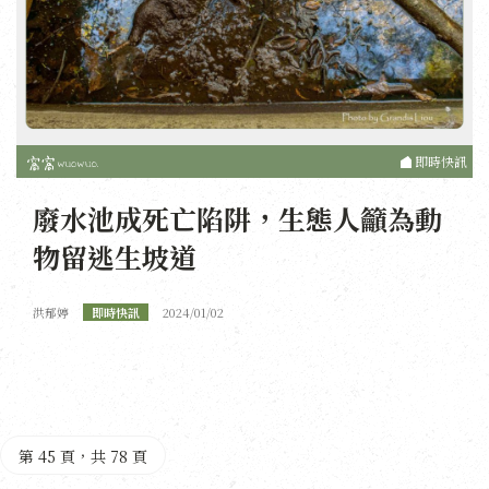
即時快訊
廢水池成死亡陷阱，生態人籲為動
物留逃生坡道
洪郁婷
即時快訊
2024/01/02
第 45 頁，共 78 頁