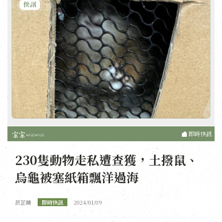
即時快訊
230隻動物走私遭查獲，土撥鼠、
烏龜被塞紙箱飄洋過海
呂芷晴
即時快訊
2024/01/09