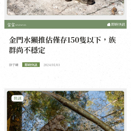
即時快訊
金門水獺推估僅存150隻以下，族
群尚不穩定
徐子晴
即時快訊
2024/01/03