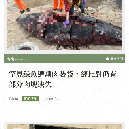
即時快訊
罕見鯨魚遭割肉裝袋，經比對仍有
部分肉塊缺失
呂芷晴
即時快訊
2024/01/12