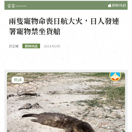
即時快訊
兩隻寵物命喪日航大火，日人發連
署寵物禁坐貨艙
呂芷晴
即時快訊
2024/01/05