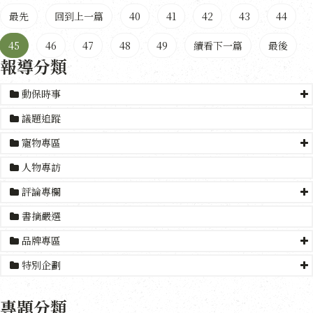
最先
回到上一篇
40
41
42
43
44
45
46
47
48
49
續看下一篇
最後
報導分類
動保時事
議題追蹤
寵物專區
人物專訪
評論專欄
書摘嚴選
品牌專區
特別企劃
專題分類