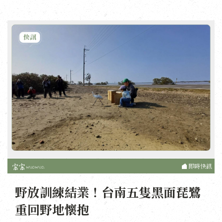
即時快訊
野放訓練結業！台南五隻黑面琵鷺
重回野地懷抱