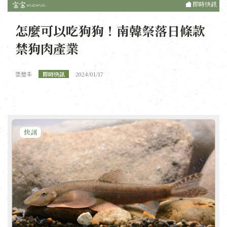
即時快訊
怎麼可以吃狗狗！南韓祭落日條款
禁狗肉產業
張愷丰
即時快訊
2024/01/17