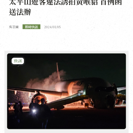
太平山遊客違法誘拍黃喉貂 首例函
送法辦
吳羽童
即時快訊
2024/01/05