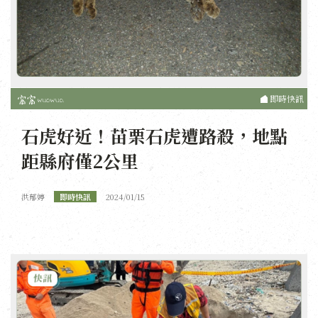
即時快訊
石虎好近！苗栗石虎遭路殺，地點
距縣府僅2公里
洪郁婷
即時快訊
2024/01/15