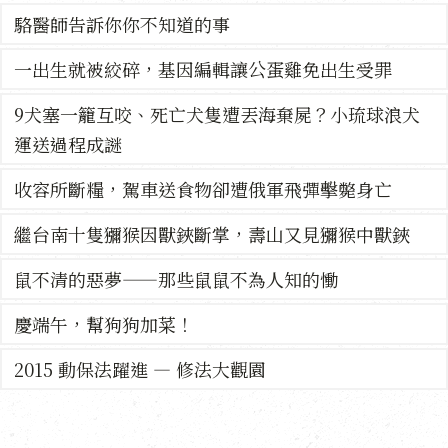
駱醫師告訴你你不知道的事
一出生就被絞碎，基因編輯讓公蛋雞免出生受罪
9犬塞一籠互咬、死亡犬隻遭丟海棄屍？小琉球浪犬
運送過程成謎
收容所斷糧，駕車送食物卻遭俄軍飛彈擊斃身亡
繼台南十隻獼猴因獸鋏斷掌，壽山又見獼猴中獸鋏
鼠不清的惡夢——那些鼠鼠不為人知的慟
慶端午，幫狗狗加菜！
2015 動保法躍進 — 修法大觀園