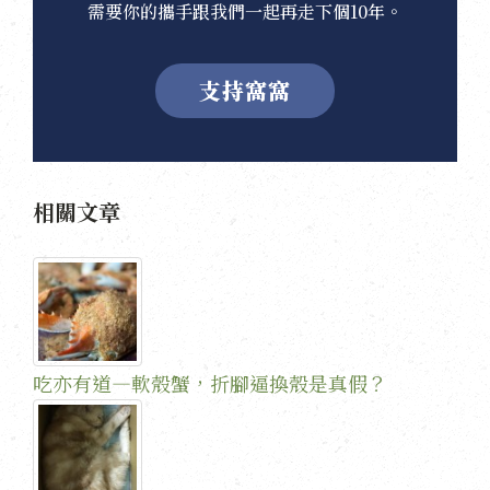
需要你的攜手跟我們一起再走下個10年。
支持窩窩
相關文章
吃亦有道—軟殼蟹，折腳逼換殼是真假？