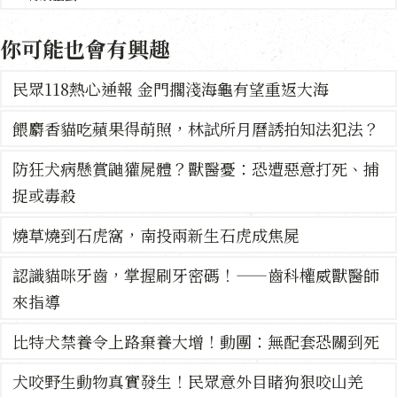
你可能也會有興趣
民眾118熱心通報 金門擱淺海龜有望重返大海
餵麝香貓吃蘋果得萌照，林試所月曆誘拍知法犯法？
防狂犬病懸賞鼬獾屍體？獸醫憂：恐遭惡意打死、捕
捉或毒殺
燒草燒到石虎窩，南投兩新生石虎成焦屍
​認識貓咪牙齒，掌握刷牙密碼！——齒科權威獸醫師
來指導
比特犬禁養令上路棄養大增！動團：無配套恐關到死
犬咬野生動物真實發生！民眾意外目睹狗狠咬山羌