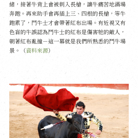
緒，接著牛背上會被刺入長槍，讓牛痛苦地滿場
奔跑。再來助手會再插上三、四根的長槍，等牛
跑累了，鬥牛士才會帶著紅布出場。有近視又有
色盲的牛誤認為鬥牛士的紅布是傷害牠的敵人，
朝著紅布亂撞－這一幕就是我們所熟悉的鬥牛場
景。（
資料來源
）