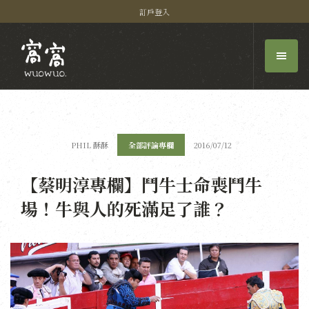
訂戶登入
PHIL 酥酥
全部評論專欄
2016/07/12
【蔡明淳專欄】鬥牛士命喪鬥牛
場！牛與人的死滿足了誰？