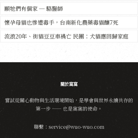
願牠們有個家 ─ 駱醫師
懷孕母貓也慘遭毒手，台南新化農藥毒貓釀7死
流浪20年、街貓豆豆車禍亡 民團：犬貓應回歸家庭
關於窩窩
嘗試從關心動物與生活環境開始，是學會與世界永續共存的
第一步 —— 也是窩窩的使命。
聯繫：service@wuo-wuo.com