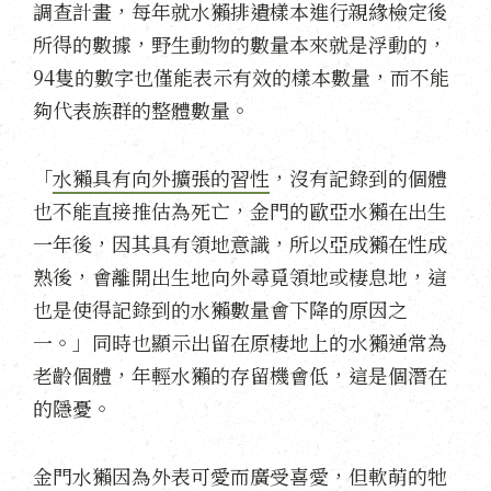
調查計畫，每年就水獺排遺樣本進行親緣檢定後
所得的數據，野生動物的數量本來就是浮動的，
94隻的數字也僅能表示有效的樣本數量，而不能
夠代表族群的整體數量。
「
水獺具有向外擴張的習性
，沒有記錄到的個體
也不能直接推估為死亡，金門的歐亞水獺在出生
一年後，因其具有領地意識，所以亞成獺在性成
熟後，會離開出生地向外尋覓領地或棲息地，這
也是使得記錄到的水獺數量會下降的原因之
一。」同時也顯示出留在原棲地上的水獺通常為
老齡個體，年輕水獺的存留機會低，這是個潛在
的隱憂。
金門水獺因為外表可愛而廣受喜愛，但軟萌的牠