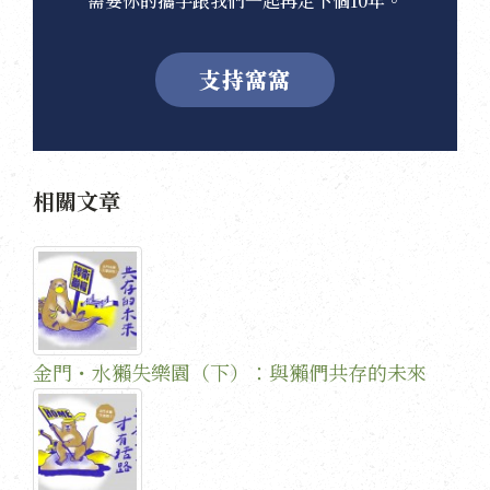
需要你的攜手跟我們一起再走下個10年。
支持窩窩
相關文章
金門・水獺失樂園（下）：與獺們共存的未來