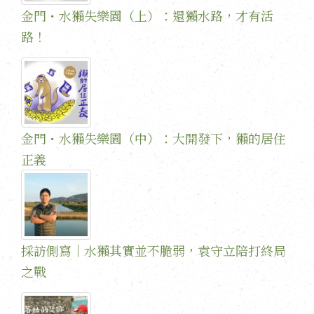
金門・水獺失樂園（上）：還獺水路，才有活
路！
金門・水獺失樂園（中）：大開發下，獺的居住
正義
採訪側寫｜水獺其實並不脆弱，袁守立陪打終局
之戰