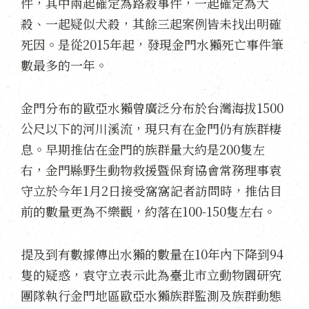
件，其中兩起確定為路殺事件，一起確定為犬
殺、一起疑似犬殺，其餘三起案例皆未找出明確
死因。是從2015年起，發現金門水獺死亡事件筆
數最多的一年。
金門分布的歐亞水獺曾廣泛分布於台灣海拔1500
公尺以下的河川溪流，現只有在金門仍有族群棲
息。早期推估在金門的族群量大約是200隻左
右，金門縣野生動物救援暨保育協會常務理事袁
守立於今年1月2日接受窩窩記者訪問時，推估目
前的數量更為不樂觀，約落在100-150隻左右。
提及到有數據傳出水獺的數量在10年內下降到94
隻的疑惑，袁守立表示此為臺北市立動物園研究
團隊執行金門地區歐亞水獺族群監測及族群動態