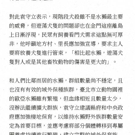
對此袁守立表示，現階段犬殺雖不是水獺最主要
的威脅，但遊蕩犬隻的問題卻也在金門這座離島
上日漸浮現，民眾有飼養看門犬需求這點無可厚
非，他呼籲地方村、里長應加強宣導，要求主人
要將放養犬隻進行管束，「相比起水獺，遊蕩犬
隻對人或是其他畜牧動物的傷害是更大的」。
和人們比鄰而居的水獺，群組數量尚不穩定，且
也沒有有效的域外保種族群，臺北市立動物園裡
的歐亞水獺雖有繁殖，但血緣相近且數量太少，
沒辦法繼續擴大群族，袁守立建議縣府和中央政
府應加強棲地保育，以維持水獺野外族群數量安
定為首要目標，並應考慮將部分個體轉移到專屬
圈養處持續進行繁殖，建立完整的域外保育族