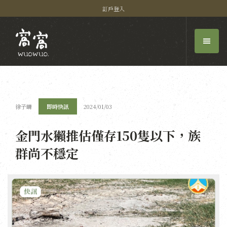
訂戶登入
徐子晴
即時快訊
2024/01/03
金門水獺推估僅存150隻以下，族
群尚不穩定