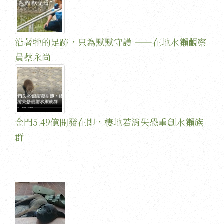
沿著牠的足跡，只為默默守護 ——在地水獺觀察
員蔡永尚
金門5.49億開發在即，棲地若消失恐重創水獺族
群