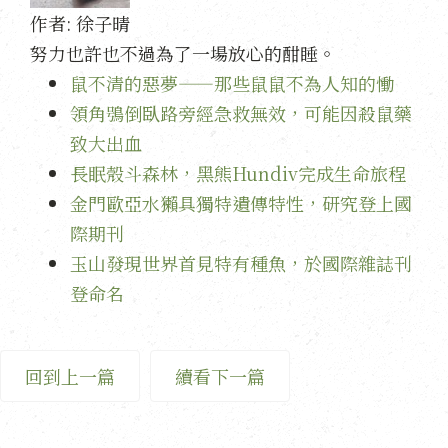
作者:
徐子晴
努力也許也不過為了一場放心的酣睡。
鼠不清的惡夢——那些鼠鼠不為人知的慟
領角鴞倒臥路旁經急救無效，可能因殺鼠藥
致大出血
長眠殼斗森林，黑熊Hundiv完成生命旅程
金門歐亞水獺具獨特遺傳特性，研究登上國
際期刊
玉山發現世界首見特有種魚，於國際雜誌刊
登命名
回到上一篇
續看下一篇