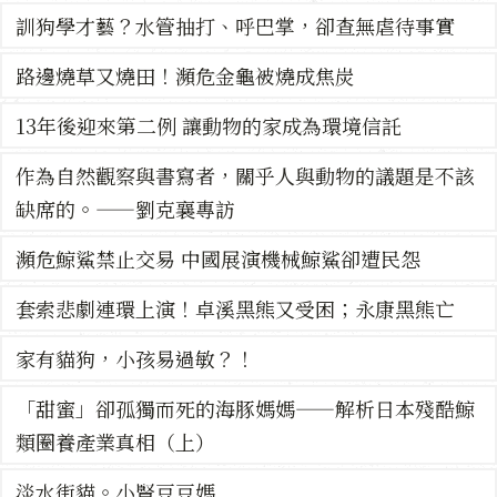
訓狗學才藝？水管抽打、呼巴掌，卻查無虐待事實
路邊燒草又燒田！瀕危金龜被燒成焦炭
13年後迎來第二例 讓動物的家成為環境信託
作為自然觀察與書寫者，關乎人與動物的議題是不該
缺席的。——劉克襄專訪
瀕危鯨鯊禁止交易 中國展演機械鯨鯊卻遭民怨
套索悲劇連環上演！卓溪黑熊又受困；永康黑熊亡
家有貓狗，小孩易過敏？！
「甜蜜」卻孤獨而死的海豚媽媽——解析日本殘酷鯨
類圈養產業真相（上）
淡水街貓。小賢豆豆媽