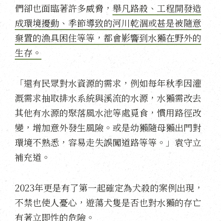
們卻也面臨著許多威脅，
舉凡路殺、工程開發造
成環境擾動、季節導致的河川乾涸或甚是被隨意
棄置的漁具困住等等，都會影響到水獺在野外的
生存。
「還有民眾對水資源的需求，例如每年秋季因灌
溉需求抽取排水系統與溪流的水源，水獺需改去
其他有水源的聚落風水池等處覓食，慣用路徑改
變，增加意外發生風險。或是幼獺隨母獺出門對
環境不熟悉，容易走失誤闖道路等等。」袁守立
補充道。
2023年更是有了第一起確定為犬殺的案例出現，
不禁也使人憂心，遊蕩犬隻是否也對水獺的存亡
有著立即性的危險。