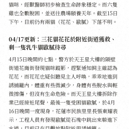
貓咪，經獸醫師初步檢查生命跡象穩定。而六隻
雞也全數脫困，並送往農場頤養天年。截至15日
下午，目前仍有兩貓（花花、歐膩）下落不明。
04/17更新：三花貓花花於附近街道獲救、
剩一隻乳牛貓歐膩待尋
4月15日晚間約七點，警方於天王星大樓的隔壁
街道花崗街發現貓咪蹤影，趕緊通知飼主確認為
花花，而花花也疑似聽見主人呼喚，乖乖地進到
誘捕籠內，體重有些微減少，身體有些脫水與輕
微擦傷，但沒有生命危險。而天王星大樓拆除作
業已經接近尾聲，最後一隻受困貓歐膩，於4月
16日晚間一度現身，花蓮市民族里里長張東耀表
示，工程人員有發現歐膩從石塊中跳出來躲進下
水道，目前已在目擊地點附近用誘捕籠。