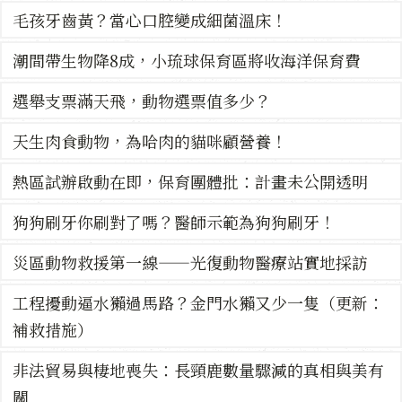
毛孩牙齒黃？當心口腔變成細菌溫床！
潮間帶生物降8成，小琉球保育區將收海洋保育費
選舉支票滿天飛，動物選票值多少？
天生肉食動物，為哈肉的貓咪顧營養！
熱區試辦啟動在即，保育團體批：計畫未公開透明
狗狗刷牙你刷對了嗎？醫師示範為狗狗刷牙！
災區動物救援第一線——光復動物醫療站實地採訪
工程擾動逼水獺過馬路？金門水獺又少一隻（更新：
補救措施）
非法貿易與棲地喪失：長頸鹿數量驟減的真相與美有
關