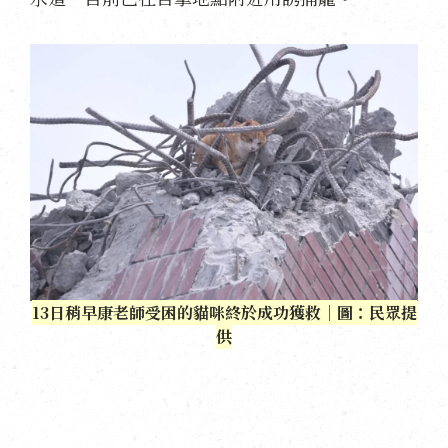
13日稍早康老師受困的貓咪終於成功獲救｜圖：民眾提
供