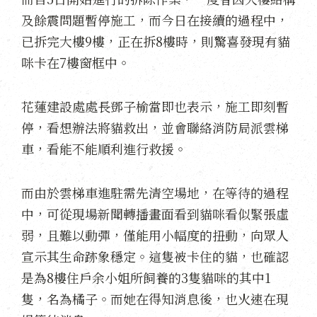
及餘震問題暫停施工，而今日在接續的過程中，
已拆完大樓9樓，正在拆8樓時，則驚喜發現有貓
咪卡在7樓窗框中。
花蓮建設處處長鄧子榆當即也表示，施工即刻暫
停，看想辦法將貓救出，並會聯絡消防局派雲梯
車，看能不能順利進行救援。
而由於雲梯車進駐需先清空場地，在等待的過程
中，可從現場新聞轉播畫面看到貓咪看似緊張虛
弱，且難以動彈，僅能用小幅度的扭動，向眾人
宣示其生命跡象穩定。這隻被卡住的貓，也確認
是為8樓住戶余小姐所飼養的3隻貓咪的其中1
隻，名為橘子。而她在得知消息後，也火速在現