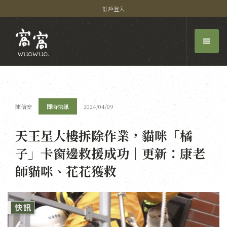
訂戶登入
陳信安
即時快訊
2024/04/09
天王星大樓拆除作業，貓咪「橘
子」卡窗邊救援成功｜更新：康老
師貓咪、花花獲救