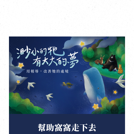
幫助窩窩走下去