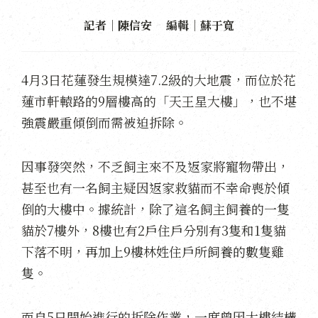
記者｜陳信安 編輯｜蘇于寬
4月3日花蓮發生規模達7.2級的大地震，而位於花
蓮市軒轅路的9層樓高的「天王星大樓」，也不堪
強震嚴重傾倒而需被迫拆除。
因事發突然，不乏飼主來不及返家將寵物帶出，
甚至也有一名飼主疑因返家救貓而不幸命喪於傾
倒的大樓中。據統計，除了這名飼主飼養的一隻
貓於7樓外，8樓也有2戶住戶分別有3隻和1隻貓
下落不明，再加上9樓林姓住戶所飼養的數隻雞
隻。
而自5日開始進行的拆除作業，一度曾因大樓結構