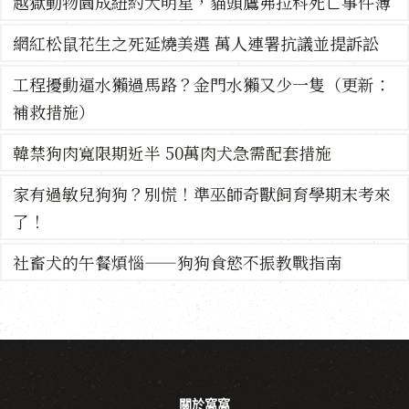
越獄動物園成紐約大明星，貓頭鷹弗拉科死亡事件簿
網紅松鼠花生之死延燒美選 萬人連署抗議並提訴訟
工程擾動逼水獺過馬路？金門水獺又少一隻（更新：
補救措施）
韓禁狗肉寬限期近半 50萬肉犬急需配套措施
家有過敏兒狗狗？別慌！準巫師奇獸飼育學期末考來
了！
社畜犬的午餐煩惱——狗狗食慾不振教戰指南
關於窩窩