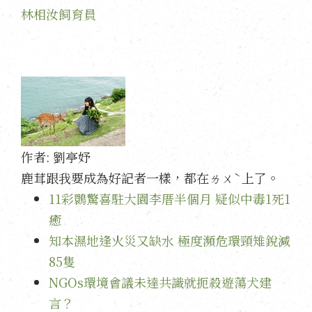
林相汝飼育員
作者:
劉亭妤
鹿茸跟我要成為好記者一樣，都在ㄌㄨˋ上了。
11彩䴉驚喜駐大園李厝半個月 疑似中毒1死1
癒
知本濕地逢火災又缺水 極度瀕危環頸雉銳減
85隻
NGOs環境會議未達共識就扼殺遊蕩犬建
言？