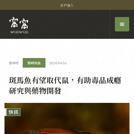
訂戶登入
劉亭妤
即時快訊
2024/04/16
斑馬魚有望取代鼠，有助毒品成癮
研究與藥物開發