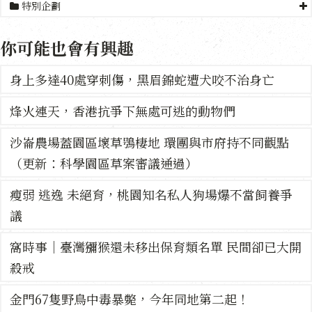
特別企劃
你可能也會有興趣
身上多達40處穿刺傷，黑眉錦蛇遭犬咬不治身亡
烽火連天，香港抗爭下無處可逃的動物們
沙崙農場蓋園區壞草鴞棲地 環團與市府持不同觀點
（更新：科學園區草案審議通過）
瘦弱 逃逸 未絕育，桃園知名私人狗場爆不當飼養爭
議
窩時事｜臺灣獼猴還未移出保育類名單 民間卻已大開
殺戒
金門67隻野鳥中毒暴斃，今年同地第二起！