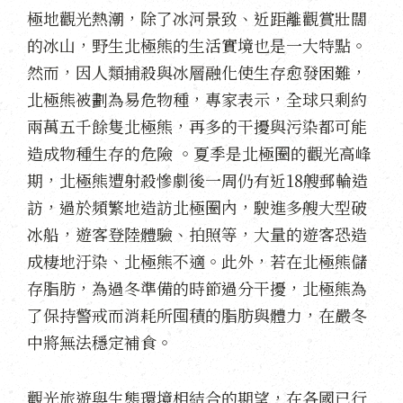
極地觀光熱潮，除了冰河景致、近距離觀賞壯闊
的冰山，野生北極熊的生活實境也是一大特點。
然而，因人類捕殺與冰層融化使生存愈發困難，
北極熊被劃為易危物種，專家表示，全球只剩約
兩萬五千餘隻北極熊，再多的干擾與污染都可能
造成物種生存的危險 。夏季是北極圈的觀光高峰
期，北極熊遭射殺慘劇後一周仍有近18艘郵輪造
訪，過於頻繁地造訪北極圈內，駛進多艘大型破
冰船，遊客登陸體驗、拍照等，大量的遊客恐造
成棲地汙染、北極熊不適。此外，若在北極熊儲
存脂肪，為過冬準備的時節過分干擾，北極熊為
了保持警戒而消耗所囤積的脂肪與體力，在嚴冬
中將無法穩定補食。
觀光旅遊與生態環境相結合的期望，在各國已行