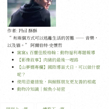
作者:
Phil 酥酥
“ 有兩個方式可以逃離生活的苦難 —— 音樂，
以及貓。” 阿爾伯特·史懷哲
窩窩x 百靈佳殷格翰：動物福利專題報導
【影像敘事】肉豬的最後一哩路
【山夢嫻專欄】國際導盲犬日，可以做什麼
呢？
使用忌避措施，與鯨豚朋友更友善的相處
動物冷知識｜鯨魚小祕密