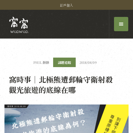
訂戶登入
PHIL 酥酥
議題追蹤
2018/08/09
窩時事｜北極熊遭郵輪守衛射殺
觀光旅遊的底線在哪