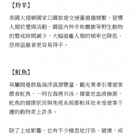
【羚羊】
美國大提頓國家公園旅遊交通量越趨頻繁，習慣
人類於遭周活動，園區內羚羊和麋鹿等野生動物
的警戒時間減少，大幅遠離人類的頻率也降低，
恐使盜獵者更容易得手。
【魟魚】
英屬開曼群島海洋資源豐富，觀光業者引導遊客
餵食魟魚，一同在海裡共泳。據當地血液檢測，
魟魚的健康狀況與免疫系統都較其他未受遊客干
擾的動物差上許多。
除了上述影響，也有不少棲息地汙染、破壞，或