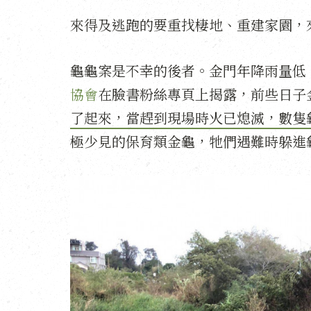
來得及逃跑的要重找棲地、重建家園，
龜龜案是不幸的後者。金門年降雨量低
協會
在臉書粉絲專頁上揭露，前些日子
了起來，當趕到現場時火已熄滅，數隻
極少見的保育類金龜，牠們遇難時躲進