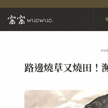
何怡
路邊燒草又燒田！