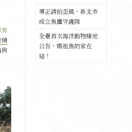
導正誘拍歪風，新北市
成立魚鷹守護隊
保育
全臺首次海洋動物棲地
堆燒
公告，媽祖魚的家在
龜與
這！