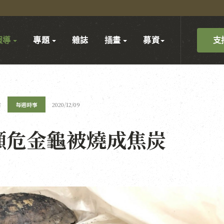
支
報導
專題
雜誌
插畫
募資
君
每週時事
2020/12/09
瀕危金龜被燒成焦炭