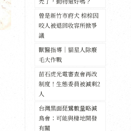
禿了，動物還好嗎？
曾是新竹市府犬 棕棕因
咬人被退回收容所掀爭
議
獸醫指導｜貓星人除廢
毛大作戰
苗石虎光電審查會再改
制度！生態委員被減剩2
人
台灣黑面琵鷺數量略減
鳥會：可能與棲地開發
有關