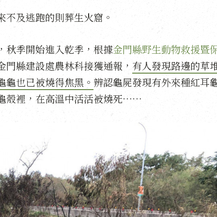
來不及逃跑的則葬生火窟。
，秋季開始進入乾季，根據
金門縣野生動物救援暨
金門縣建設處農林科接獲通報，
有人發現路邊的草
龜龜也已被燒得焦黑。
辨認龜屍發現有外來種紅耳
龜殼裡，在高溫中活活被燒死⋯⋯