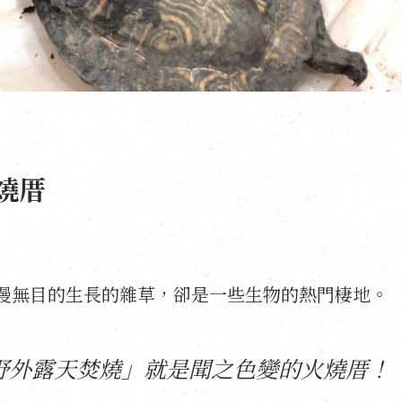
燒厝
漫無目的生長的雜草，卻是一些生物的熱門棲地。
野外露天焚燒」就是聞之色變的火燒厝！