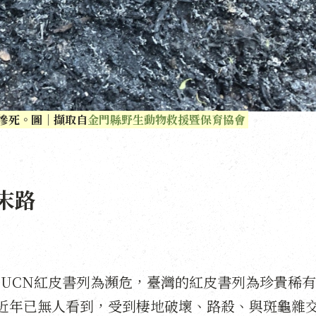
慘死。圖｜擷取自
金門縣野生動物救援暨保育協會
末路
IUCN紅皮書列為瀕危，臺灣的紅皮書列為珍貴稀
近年已無人看到，受到棲地破壞、路殺、與斑龜雜