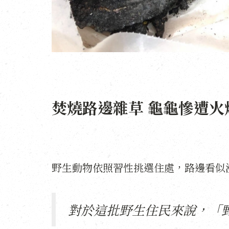
焚燒路邊雜草 龜龜慘遭火
野生動物依照習性挑選住處，路邊看似
對於這批野生住民來說，「