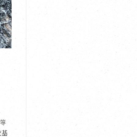
有等
交基