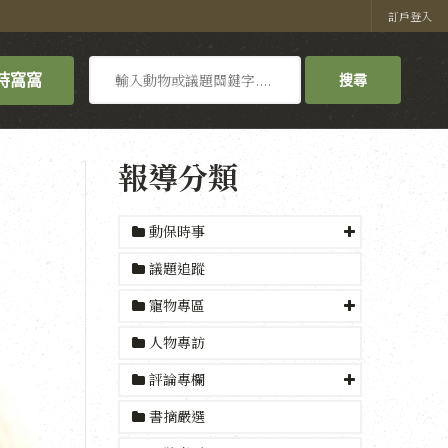
訂戶登入
搜
持窩窩
搜尋
尋
報導分類
動保時事
議題追蹤
寵物專區
人物專訪
評論專欄
書摘嚴選