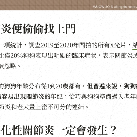
節炎便偷偷找上門
統計，調查2019至2020年間拍的所有X光片，
比僅20%狗狗表現出明顯的臨床症狀，表示關節炎
被忽略。
狗狗年齡分布從1到20歲都有，
但普遍來說，狗狗
最容易出現關節炎的年紀，
恰巧與狗狗準備邁入老年
關節炎和老犬畫上密不可分的連結。
退化性關節炎一定會發生？