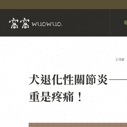
王翊蕾
犬退化性關節炎—
重是疼痛！