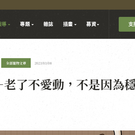
支
報導
專題
雜誌
插畫
募資
全部寵物文章
2023/03/08
—老了不愛動，不是因為