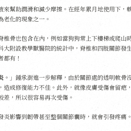
液來幫助潤滑和減少摩擦。在經年累月地使用下，
為老化的現象之一。
脊椎骨也包含在內，例如當狗狗常上下樓梯或爬山
科大附設教學獸醫院的統計中，脊椎和四肢關節發
者都有！
炎。
」鍾承澍進一步解釋，由於關節處的透明軟骨
，造成修復能力不佳。此外，就像皮膚受傷會留疤
較差，所以很容易再次受傷。
發炎影響到韌帶甚至整個關節囊時，就會引發疼痛