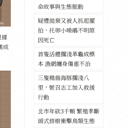
命故事與生態脈動
疑遭拋棄又被人抓起擺
拍，托卵小噪鵑不明原
根據
因死亡
痛成
首隻活體擱淺革龜成標
本 漁網纏身傷重不治
三隻糙齒海豚擱淺八
里，號召志工加入救援
行動
北市年砍3千顆 繁殖季斷
頭式修樹衝擊鳥類生態