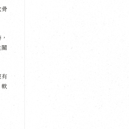
軟骨
時，
生關
沒有
，軟
。