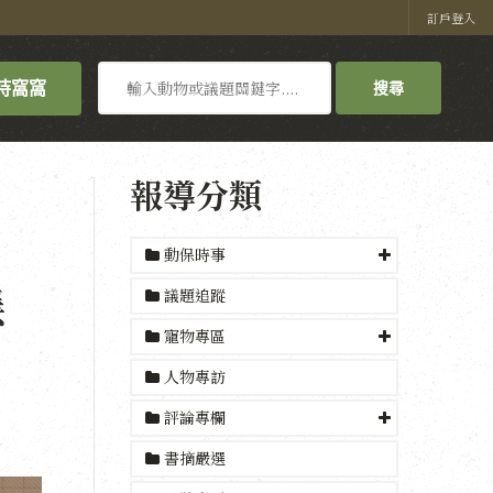
訂戶登入
搜
持窩窩
搜尋
尋
報導分類
動保時事
穩
議題追蹤
寵物專區
人物專訪
評論專欄
書摘嚴選