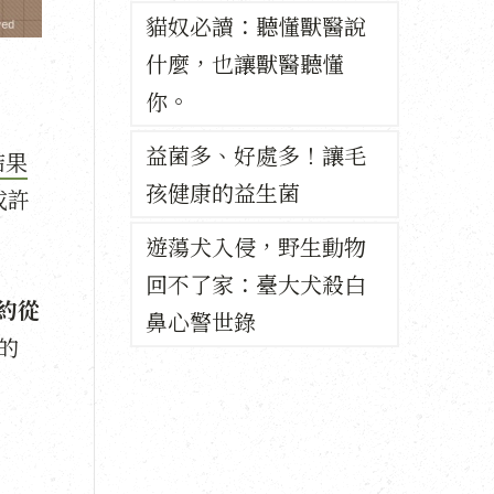
貓奴必讀：聽懂獸醫說
什麼，也讓獸醫聽懂
你。
益菌多、好處多！讓毛
結果
孩健康的益生菌
或許
遊蕩犬入侵，野生動物
回不了家：臺大犬殺白
約從
鼻心警世錄
的