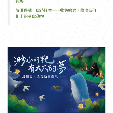
報導
解謎遊戲｜虐待怪案——收集線索，救出奈何
街上的受虐動物