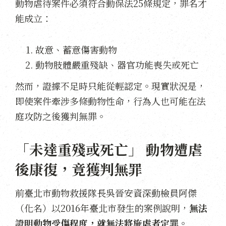
動物虐待案件必須符合動保法25條規定，罪名才
能成立：
故意、蓄意傷害動物
動物肢體嚴重殘缺、器官功能喪失或死亡
然而，證據不足時只能從輕認定。現實狀況是，
即使案件牽涉多條動物性命，行為人也可能在法
庭攻防之後獲判無罪。
「未達重殘或死亡」 動物遭虐
後康復，竟獲判無罪
前臺北市動物救援隊長吳晉安資深動檢員阿傑
（化名）以2016年臺北市發生的案例說明，
無法
證明動物受傷程度，就無法將施虐者定罪。