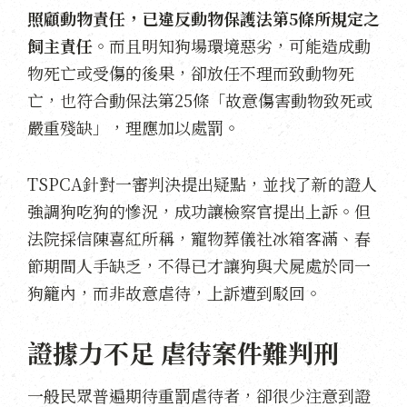
照顧動物責任，已違反動物保護法第5條所規定之
飼主責任
。而且明知狗場環境惡劣，可能造成動
物死亡或受傷的後果，卻放任不理而致動物死
亡，也符合動保法第25條「故意傷害動物致死或
嚴重殘缺」，理應加以處罰。
TSPCA針對一審判決提出疑點，並找了新的證人
強調狗吃狗的慘況，成功讓檢察官提出上訴。但
法院採信陳喜紅所稱，寵物葬儀社冰箱客滿、春
節期間人手缺乏，不得已才讓狗與犬屍處於同一
狗籠內，而非故意虐待，上訴遭到駁回。
證據力不足 虐待案件難判刑
一般民眾普遍期待重罰虐待者，卻很少注意到證