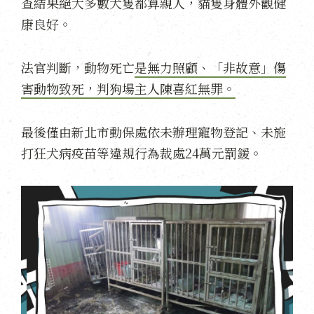
查結果絕大多數犬隻都算親人，貓隻身體外觀健
康良好。
法官判斷，動物死亡
是無力照顧、「非故意」傷
害動物致死，判狗場主人陳喜紅無罪。
最後僅由新北市動保處依未辦理寵物登記、未施
打狂犬病疫苗等違規行為裁處24萬元罰鍰。