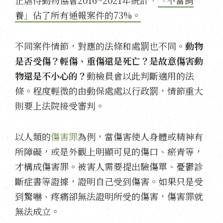
止虐待動物協會2016~2021年統計，
「不當飼
養」佔了所有通報案件的73%。
不同案件情節，對應的法條和處罰也不同。
動物
是否受傷？輕傷、重傷還是死亡？是故意傷害動
物還是不小心的？
動檢員會以此判斷適用的法
條。程度輕微的由動保處處以行政罰，情節重大
則要上法院接受審判。
以人類的
傷害罪
為例，當傷害使人身體或精神有
所障礙，或是外觀上明顯可見的傷口、瘀青等，
才構成傷害罪。被害人需要提出驗傷單、憂鬱診
斷症書等證據，證明自己受到傷害。如果只是受
到驚嚇、疼痛卻無法證明所受的傷害，傷害罪就
無法成立。