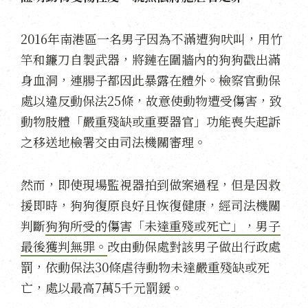
2016年南港區一名男子因為不滿遭狗吠叫，用竹
竿和鐮刀自製武器，將鏈在圍牆內的狗狗戳出滿
身血洞，連腸子都因此暴露在體外。檢察官動保
處以違反動保法25條，故意使動物遭受傷害，致
動物肢體「嚴重殘缺或重要器官」功能喪失起訴
之移送地檢署交由司法機關審理。
然而，即使現場監視器拍到做案過程，但是因救
援即時，狗狗復原良好且恢復健康，經司法機關
判斷
狗狗所受的傷害「未達重殘或死亡」，男子
最後獲判無罪。
改由動保處對該男子做出行政處
罰，依動保法30條虐待動物未達嚴重殘缺或死
亡，處以最高7萬5千元罰鍰。