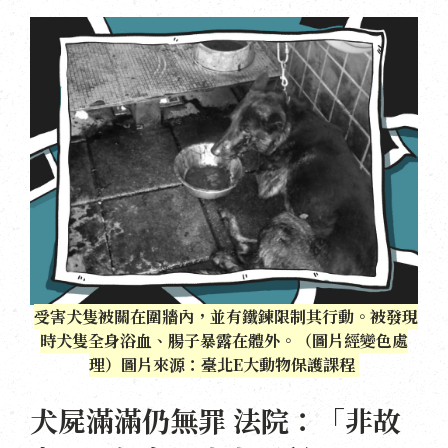
受害犬隻被關在圍牆內，並有鐵鍊限制其行動。被發現
時犬隻全身浴血、腸子暴露在體外。（圖片經變色處
理）圖片來源：臺北E大動物保護課程
犬屍滿滿仍無罪 法院：「非故