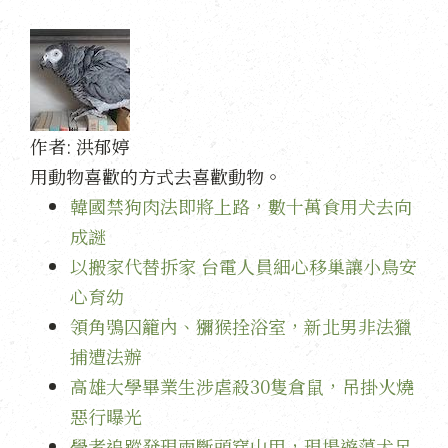
作者:
洪郁婷
用動物喜歡的方式去喜歡動物。
韓國禁狗肉法即將上路，數十萬食用犬去向
成謎
以搬家代替拆家 台電人員細心移巢讓小鳥安
心育幼
領角鴞囚籠內、獼猴拴浴室，新北男非法獵
捕遭法辦
高雄大學畢業生涉虐殺30隻倉鼠，吊掛火燒
惡行曝光
學者追蹤發現兩斷頭穿山甲，現場遊蕩犬足