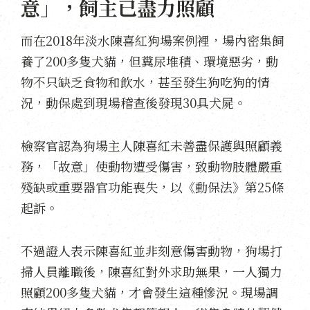
意」，飼主已盡力照顧
而在2018年淡水陳喜紅狗場案例裡，場內密集飼
養了200多隻犬貓，但糞尿堆積、環境惡劣，動
物不只缺乏食物和飲水，甚至發生狗吃狗的情
況，動保處到現場稽查後發現30具犬屍。
檢察官認為狗場主人陳喜紅未善盡保護與照顧義
務，「故意」使動物遭受傷害，致動物肢體嚴重
殘缺或重要器官功能喪失，以《動保法》第25條
起訴。
不過證人表示陳喜紅並非刻意傷害動物，狗場打
掃人員離職後，陳喜紅對外求助無果，一人獨力
照顧200多隻犬貓，才會發生這種慘況。現場調