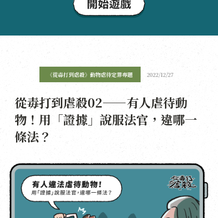
《從毒打到虐殺》動物虐待定罪專題
2022/12/27
從毒打到虐殺02——有人虐待動
物！用「證據」說服法官，違哪一
條法？