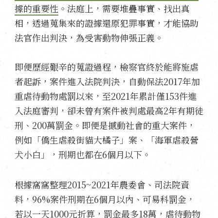
據的重要性
。法庭上，需要堆疊事實、找出真
相，透過蒐集來的證據還原犯罪事實，才能協助
法官作出判決，為受害動物伸張正義。
即便歷經艱辛的蒐證過程，檢察官終於能將施虐
者起訴，案件進入法院判決，自動保法2017年加
重虐待動物處罰以來，至2021年累計僅153件進
入法庭審判，卻未曾有案件被判處最高2年有期徒
刑、200萬罰金。即便是撼動社會的重大案件，
例如「僑生虐殺街貓大橘子」案、「海軍虐殺營
犬小白」，刑期也都在6個月以下。
根據窩窩整理2015~2021年農委會、司法院資
料，96%案件刑期在6個月以內、可易科罰金，
若
以一天1000元折算，罰金最多18萬，虐待動物