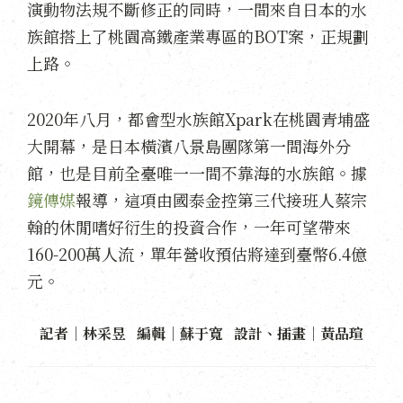
演動物法規不斷修正的同時，一間來自日本的水
族館搭上了桃園高鐵產業專區的BOT案，正規劃
上路。
2020年八月，都會型水族館Xpark在桃園青埔盛
大開幕，是日本橫濱八景島團隊第一間海外分
館，也是目前全臺唯一一間不靠海的水族館。據
鏡傳媒
報導，這項由國泰金控第三代接班人蔡宗
翰的休閒嗜好衍生的投資合作，一年可望帶來
160-200萬人流，單年營收預估將達到臺幣6.4億
元。
記者｜林采昱 編輯｜蘇于寬 設計、插畫｜黃品瑄