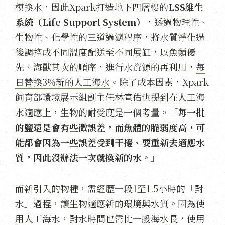
模換水，因此Xpark打造地下四層樓的
LSS維生
系統（Life Support System）
，透過物理性、
生物性、化學性的三道過濾程序，將水質淨化過
後調控成不同溫度配送至不同展缸，以魚類優
先、海獸其次的順序，進行水資源的再利用，
每
日替換3%新的人工海水
。除了成本因素，Xpark
飼育部環境展示組副主任林宣佑也提到在人工海
水適應上，生物的耐受度是一個考量。「
每一批
的鹽還是會有些微誤差，而魚體的脆弱度高，可
能都會因為一些誤差受到干擾、要重新去適應水
質，因此沒辦法一次就換新的水。
」
而新引入的物種，需經歷一段1至1.5小時的「對
水」過程，讓生物適應新的環境與水質。因為使
用人工海水，對水時間也需比一般海水長，使用