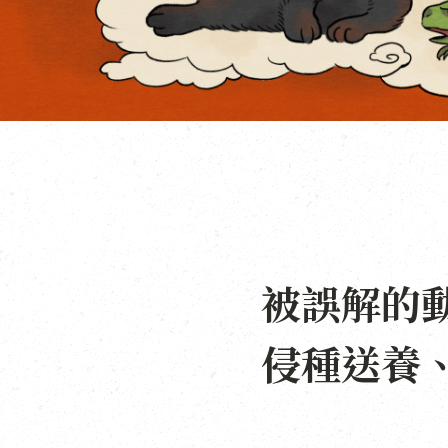
被誤解的
侵種送養