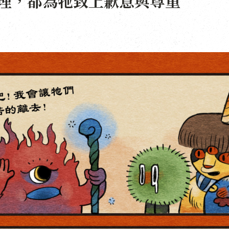
理，都為牠致上歉意與尊重