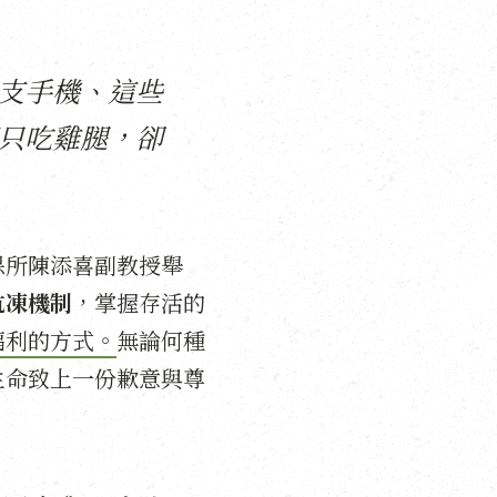
支手機、這些
只吃雞腿，卻
保所陳添喜副教授舉
抗凍機制
，掌握存活的
福利的方式。
無論何種
生命致上一份歉意與尊