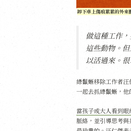
卸下車上傷痕累累的外來
做這種工作，
這些動物。但
以活過來。很
綠鬣蜥移除工作者汪
一起去抓綠鬣蜥，他
當孩子或大人看到眼
脈絡，並引導思考與
最珍貴的。汪仁傑表