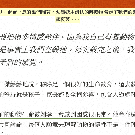
獸，奄奄一息的獸們喘著，火鶴妖用最快的呼嚕技帶走了牠們的
默哀著⋯⋯
要把很多情感壓住。因為我自己有養動物
是事實上我們在殺牠。每次殺完之後，我
矛盾的感覺。
仁傑靜靜地說，移除是一個很好的生命教育，過去
的堅持就是孩子、家長都要全程參與，包含人道處
前的動物生命被剝奪，會感到困惑很正常。
他會在
共同討論，每個人願意去理解動物的犧牲不是一件
示，