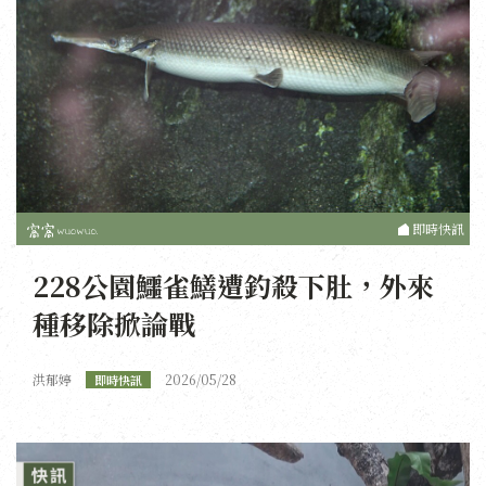
即時快訊
228公園鱷雀鱔遭釣殺下肚，外來
種移除掀論戰
洪郁婷
2026/05/28
即時快訊