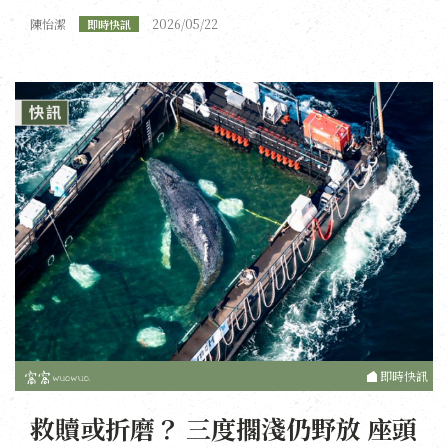
陳怡潔
2026/05/22
即時快訊
即時快訊
救贖或折磨？ 三度擱淺仍野放 座頭