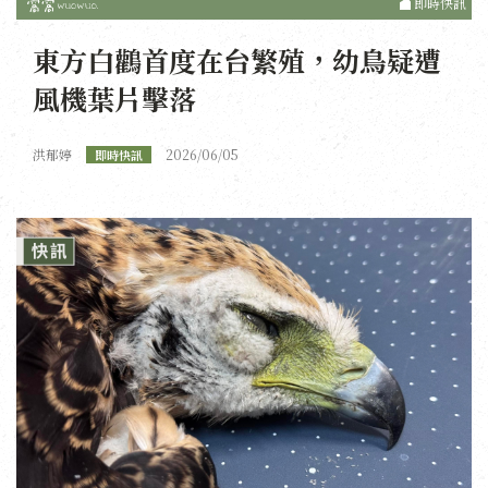
即時快訊
東方白鸛首度在台繁殖，幼鳥疑遭
風機葉片擊落
洪郁婷
2026/06/05
即時快訊