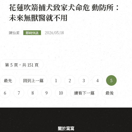
花蓮吹箭捕犬致家犬命危 動防所：
未來無獸醫就不用
陳怡潔
2026/05/18
即時快訊
第 5 頁，共 151 頁
最先
回到上一篇
1
2
3
4
5
6
7
8
9
10
續看下一篇
最後
關於窩窩