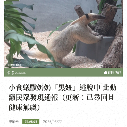
即時快訊
小食蟻獸奶奶「黑妞」逃脫中 北動
籲民眾發現通報（更新：已尋回且
健康無虞）
康陌禾
2026/05/22
即時快訊