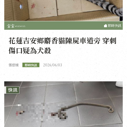
即時快訊
花蓮吉安鄉麝香貓陳屍車道旁 穿刺
傷口疑為犬殺
張慈媛
2026/06/03
即時快訊