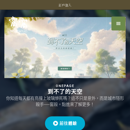
訂戶登入
ONEPAGE
到不了的天空
你知道每天都有鳥撞上玻璃慘死嗎？這不只是意外，而是城市隱形
殺手──窗殺。點進來了解更多！
前往體驗