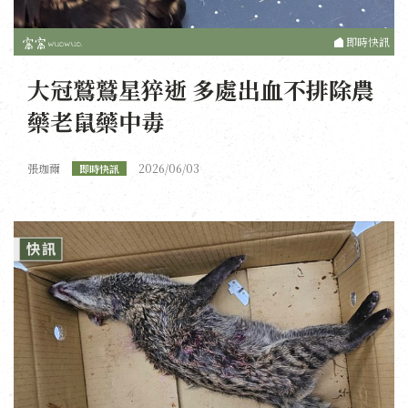
即時快訊
大冠鷲鷲星猝逝 多處出血不排除農
藥老鼠藥中毒
張珈爾
2026/06/03
即時快訊