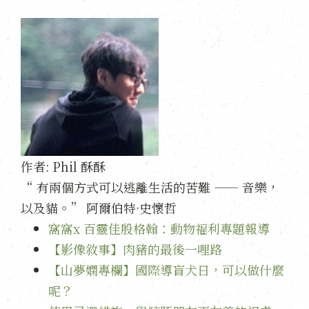
作者:
Phil 酥酥
“ 有兩個方式可以逃離生活的苦難 —— 音樂，
以及貓。” 阿爾伯特·史懷哲
窩窩x 百靈佳殷格翰：動物福利專題報導
【影像敘事】肉豬的最後一哩路
【山夢嫻專欄】國際導盲犬日，可以做什麼
呢？