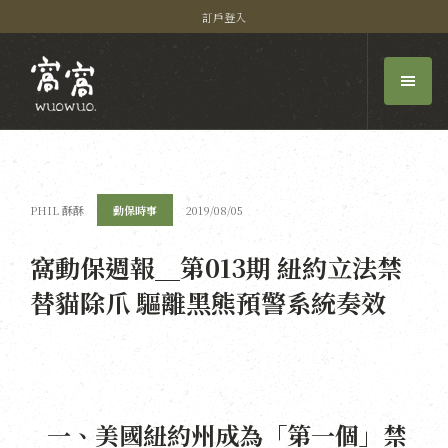
訂戶登入
PHIL 酥酥
動保時事
2019/08/05
窩動保週報＿第013期 紐約立法禁
替貓除爪 驅離黑熊預警系統奏效
一、美國紐約州成為「第一個」禁