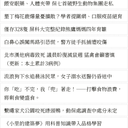
餵安眠藥、人體夾帶 保七首破野生動物集團走私
墾丁梅花鹿爆量憂擴散？學者提圍網、口服疫苗絕育
僅存328隻 屏科大完整紀錄熊鷹媽媽四年育雛
白鼻心誤闖馬路引恐慌，警方徒手抓捕遭咬傷
北市漢他病毒致死 議員盼復滅鼠週 猛禽會籲審慎
（更新：本土累計3病例）
流浪狗下水追晨泳民眾，女子溺水送醫仍昏迷中
你「吃」不完，我「兜」著走！——打擊食物浪費，
將剩食變盛食。
繫繩家犬公園咬死綠頭鴨，動保處調查中處分未定
《小里的建築夢》用科普知識帶入品格學習