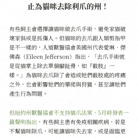
止為貓咪去除利爪的州！
有些飼主會選擇讓貓咪做去爪手術，避免家貓破
壞家俱或是抓傷人。但貓咪的去爪跟人類剪指甲
是不一樣的，人道獸醫協會美國州代表愛琳‧傑
佛森（Eileen Jefferson）指出，「去爪手術就
是從貓掌上除去單個腳趾骨，如『截肢』一
樣。」為貓咪去爪除了會造成牠們截肢處的疼痛
之外，也會影響牠們的攀爬與狩獵，甚至讓牠們
產生行為問題。
但紐約州獸醫協會不支持貓爪法案，5月時發表一
篇聲明指出
，有些飼主患有免疫相關疾病，若是
不幫貓咪除爪，可能讓貓咪失去家，或是面臨更