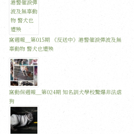
窩週報＿第015期 《反送中》港警催淚彈波及無
辜動物 警犬也遭殃
窩動保週報＿第024期 知名訓犬學校驚爆非法虐
狗