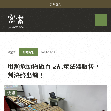
訂戶登入
呂芷晴
即時快訊
2024/02/15
用瀕危動物做百支乩童法器販售，
判決終出爐！