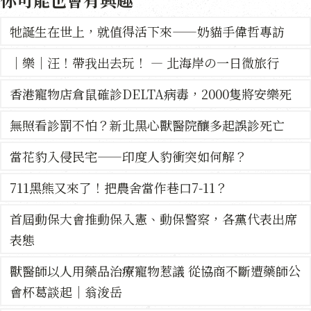
牠誕生在世上，就值得活下來——奶貓手偉哲專訪
｜樂｜汪！帶我出去玩！ — 北海岸の一日微旅行
香港寵物店倉鼠確診DELTA病毒，2000隻將安樂死
無照看診罰不怕？新北黑心獸醫院釀多起誤診死亡
當花豹入侵民宅——印度人豹衝突如何解？
711黑熊又來了！把農舍當作巷口7-11？
首屆動保大會推動保入憲、動保警察，各黨代表出席
表態
獸醫師以人用藥品治療寵物惹議 從協商不斷遭藥師公
會杯葛談起｜翁浚岳