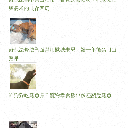
與需求的共存困局
野保法修法全面禁用獸鋏未果，諾一年後禁用山
豬吊
給狗狗吃鯊魚骨？寵物零食驗出多種瀕危鯊魚