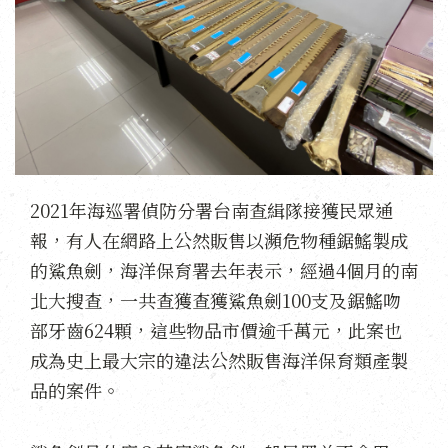
2021年海巡署偵防分署台南查緝隊接獲民眾通
報，有人在網路上公然販售以瀕危物種鋸鰩製成
的鯊魚劍，海洋保育署去年表示，經過4個月的南
北大搜查，一共查獲查獲鯊魚劍100支及鋸鰩吻
部牙齒624顆，這些物品市價逾千萬元，此案也
成為史上最大宗的違法公然販售海洋保育類產製
品的案件。