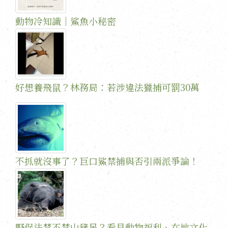
動物冷知識｜鯊魚小秘密
好想養飛鼠？林務局：若涉違法獵捕可罰30萬
不抓就沒事了？巨口鯊禁捕與否引兩派爭論！
野保法禁不禁山豬吊？看見動物福利、在地文化