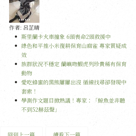
作者:
呂芷晴
斯里蘭卡火車撞象 6頭喪命2頭救援中
綠色和平推小米復耕保育山麻雀 專家質疑成
效
族群狀況不穩定 蘭嶼吻鰕虎列珍貴稀有保育
動物
愛吃蜂蜜的黑熊屢屢出沒 循線找尋卻發現中
套索！
學測作文題目掀熱議！專家：「鯨魚並非聽
不到52赫茲聲」
回到上一篇
續看下一篇