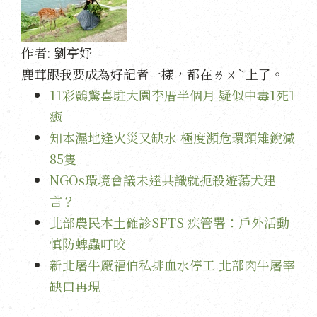
作者:
劉亭妤
鹿茸跟我要成為好記者一樣，都在ㄌㄨˋ上了。
11彩䴉驚喜駐大園李厝半個月 疑似中毒1死1
癒
知本濕地逢火災又缺水 極度瀕危環頸雉銳減
85隻
NGOs環境會議未達共識就扼殺遊蕩犬建
言？
北部農民本土確診SFTS 疾管署：戶外活動
慎防蜱蟲叮咬
新北屠牛廠福伯私排血水停工 北部肉牛屠宰
缺口再現