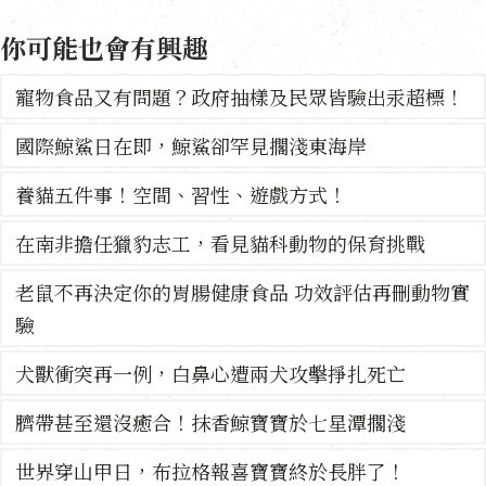
你可能也會有興趣
寵物食品又有問題？政府抽樣及民眾皆驗出汞超標！
國際鯨鯊日在即，鯨鯊卻罕見擱淺東海岸
養貓五件事！空間、習性、遊戲方式！
在南非擔任獵豹志工，看見貓科動物的保育挑戰
老鼠不再決定你的胃腸健康食品 功效評估再刪動物實
驗
犬獸衝突再一例，白鼻心遭兩犬攻擊掙扎死亡
臍帶甚至還沒癒合！抹香鯨寶寶於七星潭擱淺
世界穿山甲日，布拉格報喜寶寶終於長胖了！