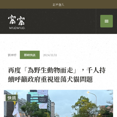
訂戶登入
劉亭妤
即時快訊
2024/11/11
再度「為野生動物而走」，千人持
續呼籲政府重視遊蕩犬貓問題