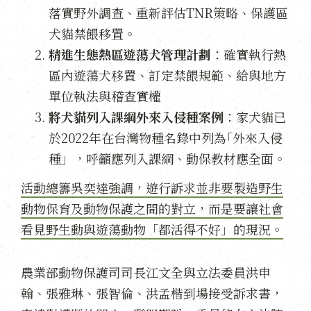
落實野外調查、重新評估TNR策略、保護區
犬貓禁餵移置。
精進生態熱區遊蕩犬管理計劃
：確實執行熱
區內遊蕩犬移置、訂定禁餵規範、給與地方
單位執法與稽查實權
將犬貓列入課綱外來入侵種案例
：家犬貓已
於2022年在台灣物種名錄中列為｢外來入侵
種」，呼籲應列入課綱、動保教材應全面。
活動總籌吳奕達強調，遊行訴求並非要製造野生
動物保育及動物保護之間的對立，而是要讓社會
看見野生動與遊蕩動物「都活得不好」的現況。
農業部動物保護司司長江文全與立法委員洪申
翰、張雅琳、張智倫、洪孟楷到場接受訴求書，