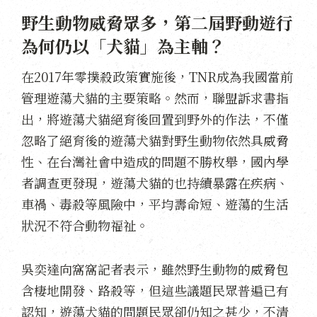
野生動物威脅眾多，第二屆野動遊行
為何仍以「犬貓」為主軸？
在2017年零撲殺政策實施後，TNR成為我國當前
管理遊蕩犬貓的主要策略。然而，聯盟訴求書指
出，將遊蕩犬貓絕育後回置到野外的作法，不僅
忽略了絕育後的遊蕩犬貓對野生動物依然具威脅
性、在台灣社會中造成的問題不勝枚舉，國內學
者調查更發現，遊蕩犬貓的也持續暴露在疾病、
車禍、毒殺等風險中，平均壽命短、遊蕩的生活
狀況不符合動物福祉。
吳奕達向窩窩記者表示，雖然野生動物的威脅包
含棲地開發、路殺等，但這些議題民眾普遍已有
認知，遊蕩犬貓的問題民眾卻仍知之甚少，不清