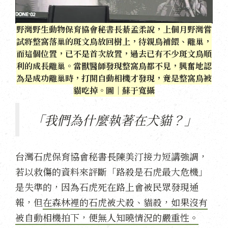
野灣野生動物保育協會秘書長綦孟柔說，上個月野灣嘗
試將整窩落巢的斑文鳥放回樹上，待親鳥補餵、離巢，
而這個位置，已不是首次放置，過去已有不少斑文鳥順
利的成長離巢。當獸醫師發現整窩鳥都不見，興奮地認
為是成功離巢時，打開自動相機才發現，竟是整窩鳥被
貓吃掉。圖｜蘇于寬攝
「我們為什麼執著在犬貓？」
台灣石虎保育協會秘書長陳美汀接力短講強調，
若以救傷的資料來評斷「路殺是石虎最大危機」
是失準的，因為石虎死在路上會被民眾發現通
報，但
在森林裡的石虎被犬殺、貓殺，如果沒有
被自動相機拍下，便無人知曉情況的嚴重性。