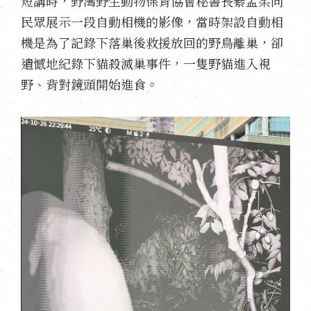
短講時，野灣野生動物保育協會秘書長綦孟柔向
民眾展示一段自動相機的影像，當時架設自動相
機是為了記錄下落巢後救援放回的野鳥離巢，卻
遺憾地紀錄下貓殺滅巢事件，一隻野貓進入視
野、背對鏡頭開始進食。