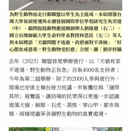
為野生動物而走行動聯盟以學生為主組成。本屆總籌台
灣大學氣候變遷與永續發展國際學位學程研究生吳奕達
（中）、顧問挺挺動物應援團創辦人劉偉蘋（右二）、
國立台灣師範大學生命科學系教授林思民（左二）等人
與本屆標語「犬貓問題不逃避，政府面對不消極」「好
心餵食成惡果，野生動物受折磨」合照。圖｜劉亭妤攝
去年（2023）聯盟首度舉辦遊行，以「犬貓有家
不遊蕩，野生動物正告急」召集4000名支持者；
今年為第二屆舉辦，除了約2000人參與遊行外，
現場也安排主舞台接力短講、市集攤位與「適得
其所」展覽區，讓到場的民眾得以更進一步認識
遊蕩犬貓、鯨豚、石虎、黑熊、穿山甲、都市鳥
類、兩棲爬蟲等各個野生動物的真實處境。