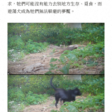
求，牠們可能沒有能力去別地方生存、覓食，而
遊蕩犬成為牠們無法躲避的夢魘。