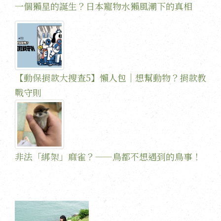
一個獺星的誕生？日本寵物水獺風潮下的真相
【動保捐款大搜查5】懶人包｜想幫動物？捐款教
戰守則
非法「綁架」麻雀？——鳥都不想遇到的鳥事！