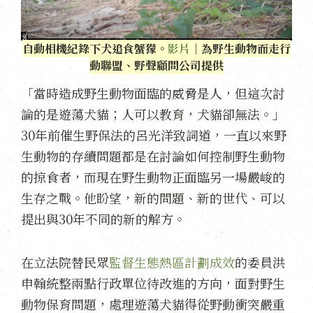
自動相機紀錄下犬追食蟹獴。
影片
｜為野生動物而走行
動聯盟、野聲顧問公司提供
「當時造成野生動物面臨的威脅是人，但這次討
論的是遊蕩犬貓；人可以教育，犬貓卻無法。」
30年前催生野保法的呂光洋致詞道，一直以來野
生動物的存續問題都是在討論如何控制野生動物
的掠食者，而現在野生動物正面臨另一場嚴峻的
生存之戰。他盼望，新的問題、新的世代、可以
提出與30年不同的新的解方。
在立法院替民眾
監督生態熱區計劃成效
的委員洪
申翰統整兩點行政單位待改進的方向，面對野生
動物保育問題，處理遊蕩犬貓得從野動衝突嚴重