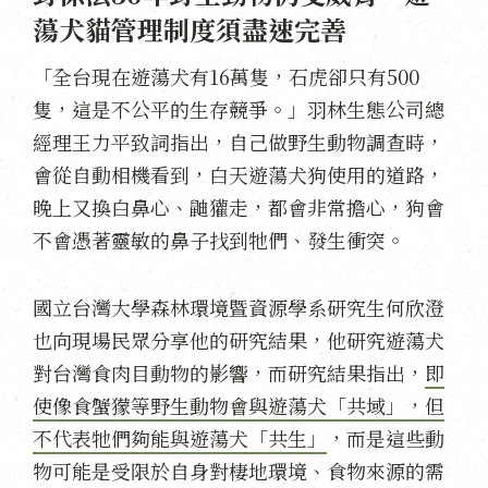
蕩犬貓管理制度須盡速完善
「全台現在遊蕩犬有16萬隻，石虎卻只有500
隻，這是不公平的生存競爭。」羽林生態公司總
經理王力平致詞指出，自己做野生動物調查時，
會從自動相機看到，白天遊蕩犬狗使用的道路，
晚上又換白鼻心、鼬獾走，都會非常擔心，狗會
不會憑著靈敏的鼻子找到牠們、發生衝突。
國立台灣大學森林環境暨資源學系研究生何欣澄
也向現場民眾分享他的研究結果，他研究遊蕩犬
對台灣食肉目動物的影響，而研究結果指出，
即
使像食蟹獴等野生動物會與遊蕩犬「共域」，但
不代表牠們夠能與遊蕩犬「共生」
，而是這些動
物可能是受限於自身對棲地環境、食物來源的需