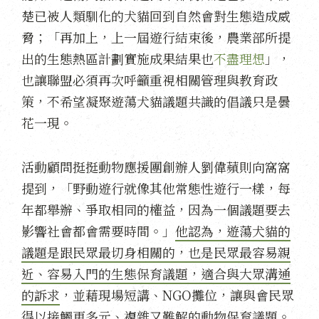
楚已被人類馴化的犬貓回到自然會對生態造成威
脅；「再加上，上一屆遊行結束後，農業部所提
出的生態熱區計劃實施成果結果也
不盡理想
」，
也讓聯盟必須再次呼籲重視相關管理與教育政
策，不希望凝聚遊蕩犬貓議題共識的倡議只是曇
花一現。
活動顧問挺挺動物應援團創辦人劉偉蘋則向窩窩
提到，「野動遊行就像其他常態性遊行一樣，每
年都舉辦、爭取相同的權益，因為一個議題要去
影響社會都會需要時間。」
他認為，遊蕩犬貓的
議題是跟民眾最切身相關的，也是民眾最容易親
近、容易入門的生態保育議題，適合與大眾溝通
的訴求
，並藉現場短講、NGO攤位，讓與會民眾
得以接觸更多元、複雜又難解的動物保育議題。