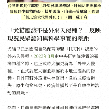
台灣動物共生聯盟也赴集會現場舉牌，呼籲活動應積極
關切野生動物路殺、棲地破壞、山豬吊等威脅，強調
「莫以浪犬代罪替死！」。圖｜蘇于寬
「犬貓應該不是外來入侵種？」反映
現況民眾認知與科學事實的差距
犬貓早已是國際自然保育聯盟（IUCN）認定的
外來入侵種，
2022年3月
由中央研究院建置的臺
灣物種名錄，也正式將犬貓更新為「外來入侵
種」，正式認定犬貓並非屬於本地生態系的物
種，且其再野外環境生存繁衍，具造成經濟損
失、原生動物死傷、疫病傳播甚至是自然生態浩
劫的風險。
然而，日前農業部動保司副司長陳中興接受媒體