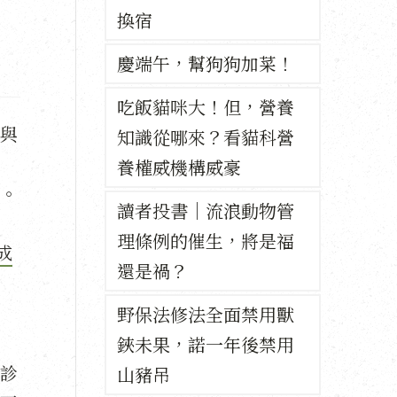
換宿
慶端午，幫狗狗加菜！
吃飯貓咪大！但，營養
與
知識從哪來？看貓科營
養權威機構威豪
。
讀者投書｜流浪動物管
理條例的催生，將是福
成
還是禍？
野保法修法全面禁用獸
鋏未果，諾一年後禁用
診
山豬吊