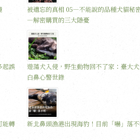
境
被遺忘的真相 05—不能說的品種犬貓秘
—解密購買的三大隱憂
多起誤
遊蕩犬入侵，野生動物回不了家：臺大犬
白鼻心警世錄
可能轉
新北鼻頭漁港出現海豹！目前「嚇」落不