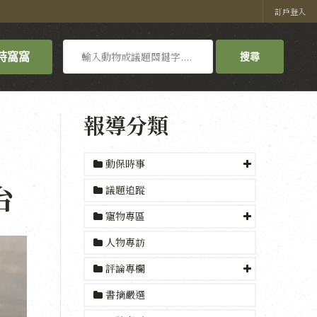
訂戶登入
搜
持窩窩
搜尋
尋
報導分類
動保時事
台
議題追蹤
寵物專區
人物專訪
評論專欄
書摘嚴選