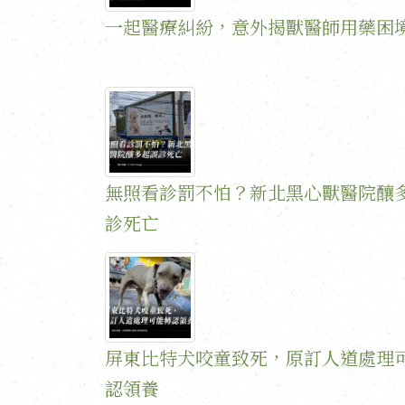
一起醫療糾紛，意外揭獸醫師用藥困
無照看診罰不怕？新北黑心獸醫院釀
診死亡
屏東比特犬咬童致死，原訂人道處理
認領養