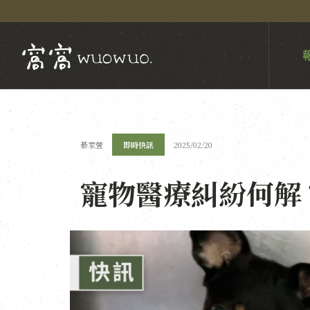
綦家萱
即時快訊
2025/02/20
寵物醫療糾紛何解