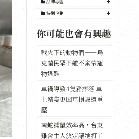
品牌專區
特別企劃
你可能也會有興趣
戰火下的動物們——烏
克蘭民眾不離不棄帶寵
物逃難
車禍導致4隻豬摔落 車
上豬隻更因車損毀遭重
壓
南蛇捕鼠效率高，台東
雞舍主人決定讓牠打工