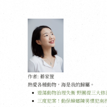
作者:
綦家萱
熱愛各種動物，海是我的歸屬。
遊蕩動物治理失衡 野團提三大修
三度犯案！動保蟑螂陳男慣犯南投