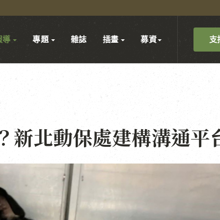
支
報導
專題
雜誌
插畫
募資
？新北動保處建構溝通平