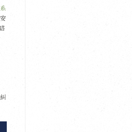
系
安
諮
糾