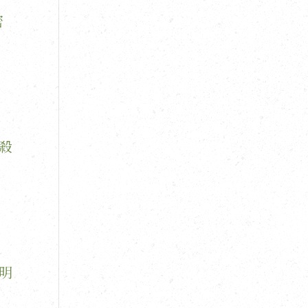
密
殺
明