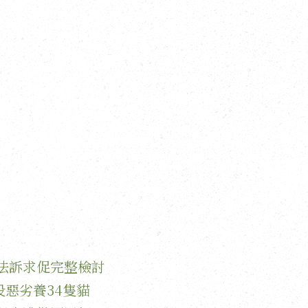
法訴求促完整檢討
惡劣養34隻貓