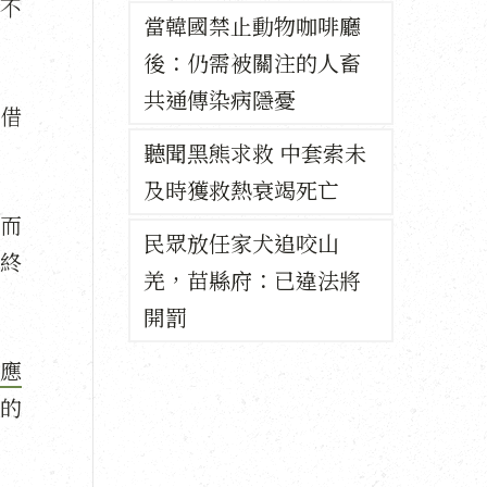
不
當韓國禁止動物咖啡廳
後：仍需被關注的人畜
共通傳染病隱憂
借
聽聞黑熊求救 中套索未
及時獲救熱衰竭死亡
而
民眾放任家犬追咬山
終
羌，苗縣府：已違法將
開罰
應
的