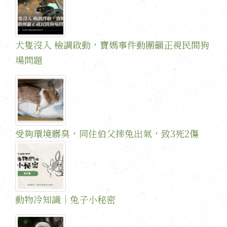
犬隻沒入 檢調啟動，寶媽事件動團籲正視民間狗
場問題
受夠環境髒臭，同住伯父摔兔出氣，致3死2傷
動物冷知識｜兔子小秘密