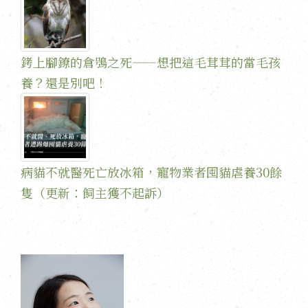
銬上腳鐐的倉鴞之死——想把這毛茸茸的當毛孩
養？還是別吧！
病貓不就醫死亡放冰箱，寵物業者囤貓虐養30餘
隻（更新：飼主獲不起訴）