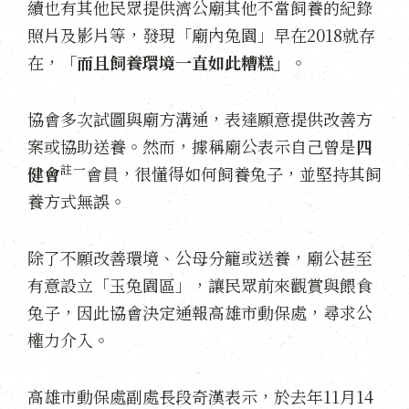
續也有其他民眾提供濟公廟其他不當飼養的紀錄
照片及影片等，發現「廟內兔園」早在2018就存
在，
「而且飼養環境一直如此糟糕」
。
協會多次試圖與廟方溝通，表達願意提供改善方
案或協助送養。然而，據稱廟公表示自己曾是
四
註一
健會
會員，很懂得如何飼養兔子，並堅持其飼
養方式無誤。
除了不願改善環境、公母分籠或送養，廟公甚至
有意設立「玉兔園區」，讓民眾前來觀賞與餵食
兔子，因此協會決定通報高雄市動保處，尋求公
權力介入。
高雄市動保處副處長段奇漢表示，於去年11月14