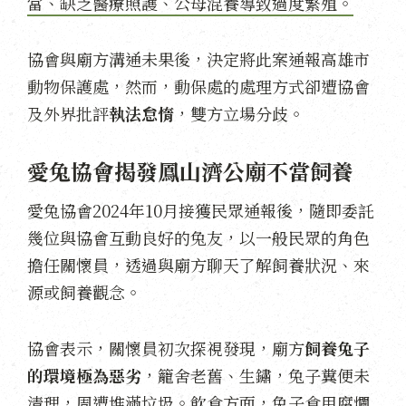
當、缺乏醫療照護、公母混養導致過度繁殖。
協會與廟方溝通未果後，決定將此案通報高雄市
動物保護處，然而，動保處的處理方式卻遭協會
及外界批評
執法怠惰
，雙方立場分歧。
愛兔協會揭發鳳山濟公廟不當飼養
愛兔協會2024年10月接獲民眾通報後，隨即委託
幾位與協會互動良好的兔友，以一般民眾的角色
擔任關懷員，透過與廟方聊天了解飼養狀況、來
源或飼養觀念。
協會表示，關懷員初次探視發現，廟方
飼養兔子
的環境極為惡劣
，籠舍老舊、生鏽，兔子糞便未
清理，周遭堆滿垃圾。飲食方面，兔子食用腐爛