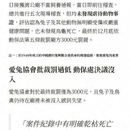
日接獲濟公廟不當飼養通報，當日即前往稽查，
總共進行五次現場稽查，但均
未發現虐待動物事
證
，評估認為兔子及其他動物無明顯受傷或嚴重
健康問題，也未發現烏龜死亡，最終於12月底依
動保法第五條裁罰廟方3000元罰鍰。
註一：於1948年成立的中國農村復興聯合委員會的周邊組織，曾推廣兔肉產業
愛兔協會批裁罰過低 動保處決議沒
入
愛兔協會對於最終裁罰僅為3000元，且兔子及鳥
禽仍待在廟裡未被沒入感到失望。
「案件紀錄中有明確乾枯死亡