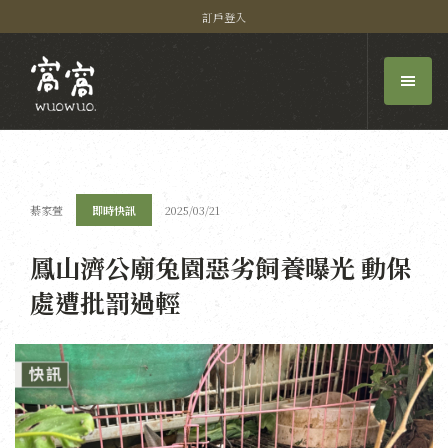
訂戶登入
綦家萱
即時快訊
2025/03/21
鳳山濟公廟兔園惡劣飼養曝光 動保
處遭批罰過輕