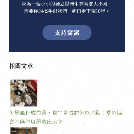
身為一個小小的獨立媒體生存著實大不易，
需要你的攜手跟我們一起再走下個10年。
支持窩窩
相關文章
兔屍風化成白骨，自生自滅的兔兔地獄！愛兔協
會基隆垃圾屋救出57兔