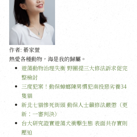
作者:
綦家萱
熱愛各種動物，海是我的歸屬。
遊蕩動物治理失衡 野團提三大修法訴求促完
整檢討
三度犯案！動保蟑螂陳男慣犯南投惡劣養34
隻貓
新北七貓慘死街頭 動保人士籲修法嚴懲（更
新：一審判決）
台大研究證實遊蕩犬衝擊生態 表面共存實則
壓迫