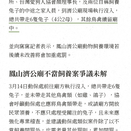
所、台灣愛狗人協會顏理事長，及兩位自稱飼養
兔子的中途之家人員，到濟公廟現場執行沒入，
總共帶走6隻兔子（4公2母），其餘鳥禽續留廟
中。
並向窩窩記者表示，鳳山濟公廟動物飼養環境若
後續未改善將會加重處罰。
鳳山濟公廟不當飼養案爭議未解
3月14日動保處前往廟方執行沒入，總共帶走6隻
兔子，並未帶走其他鳥禽類（如雞、鴿子），協
會呼籲動保處也應將鳥禽類帶走，或請廟方開放
民眾領養，不應只處理受關注的兔子，且未來應
強化專業稽查，並建議動保處類似案件除了以不
當飼養開罰外，也需考量其他罰則，累加開罰。