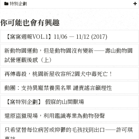
特別企劃
你可能也會有興趣
【窩窩週報VOL.1】11/06 — 11/12 (2017)
新動物園運動，但是動物園沒有變新——壽山動物園
試營運觀後感（上）
再傳毒殺，桃園新屋收容所2園犬中毒死亡！
動團：支持異寵禁養黑名單 譴責謠言籲理性
【窩特別企劃】 假寐的山間獸場
還原盜獵現場，利用鑑識專業為動物發聲
只希望替每位病苦或抑鬱的毛孩找到出口——許可琪
專訪