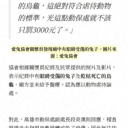
的烏龜，這絕對符合虐待動物
的標準，光這點動保處就不該
只罰3000元了。」
愛兔協會關懷員發現廟中有眼睛受傷的兔子。圖片來
源：愛兔協會
協會根據關懷員紀錄及民眾提供的照片及影片，
表示紀錄中有
眼睛受傷的兔子
及
乾枯死亡的烏
龜
，廟方並未給予醫療。認為應以動物虐待論
處。
對此，高雄市動保處副處長段奇漢則回應，稽查
現場並未發現烏龜屍體或兔子受傷，因此無法依