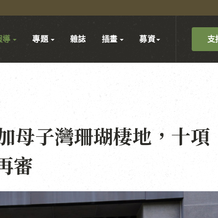
支
報導
專題
雜誌
插畫
募資
鄰加母子灣珊瑚棲地，十項
再審