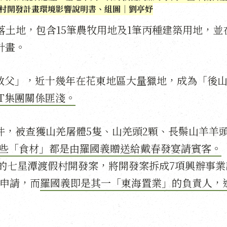
村開發計畫環境影響說明書、組圖｜劉亭妤
部落土地，包含15筆農牧用地及1筆丙種建築用地，並
計畫。
店教父」，近十幾年在花東地區大量獵地，成為「後
T集團關係匪淺。
件，被查獲山羌屠體5隻、山羌頭2顆、長鬃山羊羊頭
些「食材」都是由羅國義贈送給戴春發宴請賓客。
聯手的七星潭渡假村開發案，將開發案拆成7項興辦事業
府申請，而
羅國義即是其一「東海置業」的負責人，