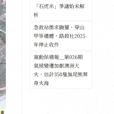
「石虎米」爭議始末解
析
急救站徵求鼬獾、穿山
甲等遺體，路殺社2025
年停止收件
窩動保週報＿第026期
氣候變遷加劇澳洲大
火，估計350隻無尾熊葬
身火海
臺東