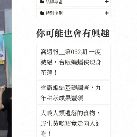
品牌專區
特別企劃
你可能也會有興趣
窩週報＿第032期 一度
滅絕，台版蝙蝠俠現身
花蓮！
雪霸蝙蝠基礎調查，九
年耕耘成果豐碩
大啖人類遺落的食物，
野生黃喉貂竟走向人討
吃！