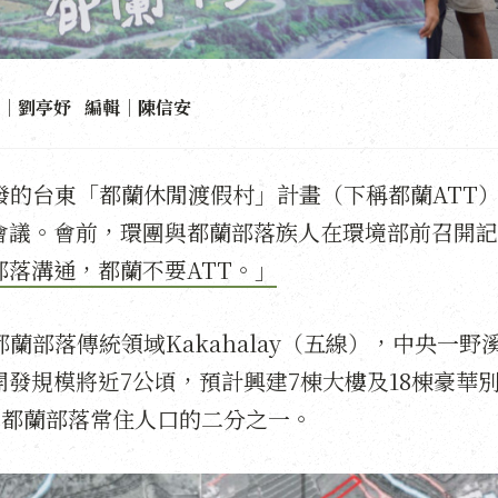
｜劉亭妤 編輯｜陳信安
發的台東「都蘭休閒渡假村」計畫（下稱都蘭ATT）
會議。會前，環團與都蘭部落族人在環境部前召開記
落溝通，都蘭不要ATT。」
蘭部落傳統領域Kakahalay（五線），中央一野
發規模將近7公頃，預計興建7棟大樓及18棟豪華
過都蘭部落常住人口的二分之一。