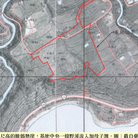
公尺高的脆弱懸崖，基地中央一條野溪流入加母子灣。圖｜截自