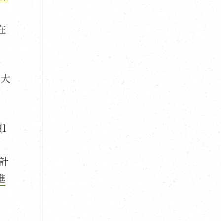
在
山大
1
計
進