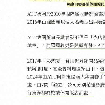
縣東河鄉都蘭休閒渡假
ATT集團於2010年間陸續收購都蘭
2016年由羅國義以個人名義提出開發
ATT集團董事長戴春發不僅是「夜
地主」。
而羅國義更是與戴春發、AT
2017年「彩蝶宴」食用保育類肉品案
顆與腳1隻，甚至曾料理過穿山甲，
這
2024年由ATT與新東陽兩大集團
畫，由7間「獨立」公司分別花蓮縣
行東海椰風旅讀休閒飯店計畫。