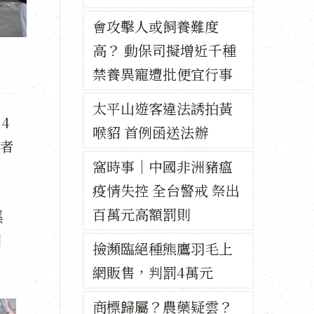
會攻擊人或飼養難度
高？ 動保司擬增近千種
禁養異寵遭批便宜行事
太平山遊客違法誘拍黃
4
喉貂 首例函送法辦
者
窩時事｜中國非洲豬瘟
疫情失控 全台警戒 祭出
百萬元高額罰則
溪
別
撿瀕臨絕種熊鷹羽毛上
網販售，判罰4萬元
商標歸屬？農藥疑雲？