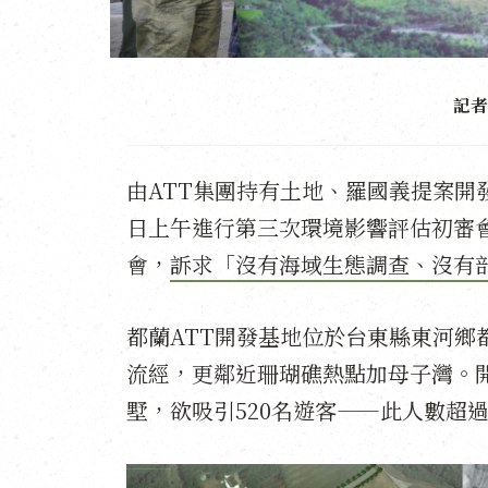
記者
由ATT集團持有土地、羅國義提案開
日上午進行第三次環境影響評估初審
會，
訴求「沒有海域生態調查、沒有部
都蘭ATT開發基地位於台東縣東河鄉都
流經，更鄰近珊瑚礁熱點加母子灣。開
墅，欲吸引520名遊客——此人數超