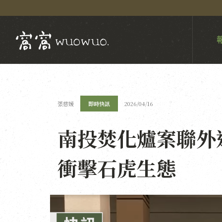
張慈媛
即時快訊
2026/04/16
南投焚化爐案聯外
衝擊石虎生態