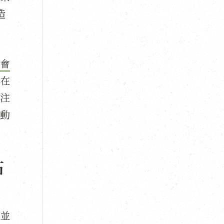
造
會
在
注
動
石
並