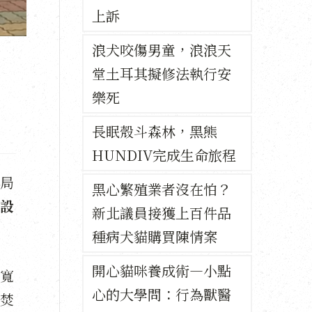
上訴
浪犬咬傷男童，浪浪天
堂土耳其擬修法執行安
樂死
長眠殼斗森林，黑熊
HUNDIV完成生命旅程
局
黑心繁殖業者沒在怕？
設
新北議員接獲上百件品
種病犬貓購買陳情案
開心貓咪養成術—小點
寬
心的大學問：行為獸醫
焚