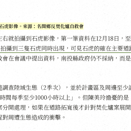
石虎影像。來源：名間鄉反焚化爐自救會
左右就拍攝到石虎影像，第一筆資料在12月18日，
曾拍攝到三隻石虎同時出現，可見石虎的確在主要道
救會在會議中提出資料，南投縣政府仍不採納，而是
整調查陸域生態（2季次），並於計畫區及周邊至少
時間每季至少1000小時以上」。但陳美玲擔憂的是
案分開處理，如果在道路拓寬後才針對焚化爐案展開
程對周遭生態造成的衝擊。