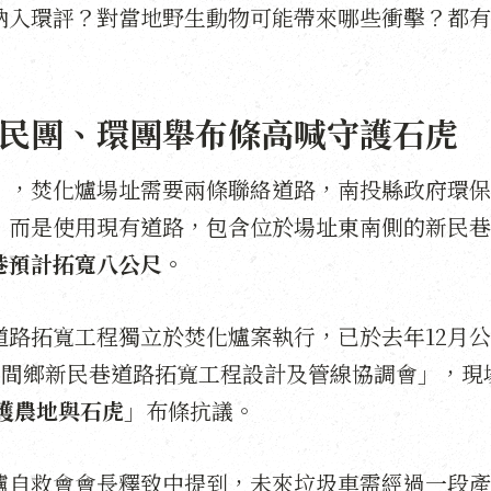
納入環評？對當地野生動物可能帶來哪些衝擊？都有
民團、環團舉布條高喊守護石虎
」，焚化爐場址需要兩條聯絡道路，南投縣政府環保
，而是使用現有道路，包含位於場址東南側的新民巷
巷預計拓寬八公尺。
路拓寬工程獨立於焚化爐案執行，已於去年12月
名間鄉新民巷道路拓寬工程設計及管線協調會」，現
護農地與石虎
」布條抗議。
爐自救會會長釋致中提到，未來垃圾車需經過一段產