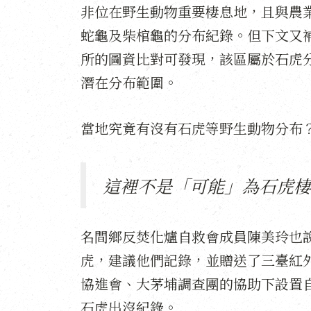
非位在野生動物重要棲息地，且與農
蛇龜及柴棺龜的分布紀錄。但下文又
所的圖資比對可發現，該區屬於石虎
潛在分布範圍。
當地究竟有沒有石虎等野生動物分布
這裡不是「可能」為石虎棲
名間鄉反焚化爐自救會成員陳美玲也
虎，建議他們記錄，並贈送了三臺紅
協進會、大茅埔調查團的協助下設置
石虎出沒紀錄。