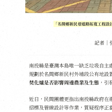
「名間鄉新民巷道路拓寬工程設
記者｜
南投縣是臺灣本島唯一缺乏垃圾自主
規劃於名間鄉新民村外埔段公有地設
焚化爐是否影響周邊農業及生態
，引
近日，民間團體更指出南投縣政府在
招標及管線設計等作業，質疑程序正