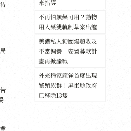
來指導
待
不再怕無藥可用？動物
用人藥雙軌制草案出爐
美濃私人狗園爆超收及
局
不當飼養 安置募款計
，
畫再掀論戰
外來種家麻雀首度出現
繁殖族群！屏東縣政府
公告
已移除13隻
場
業