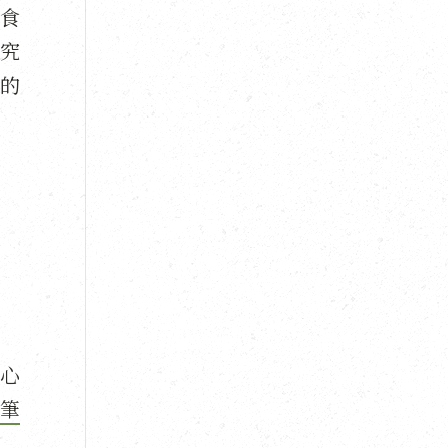
食
究
的
心
筆