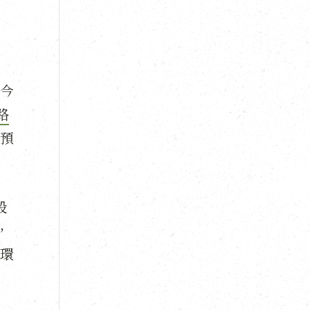
至今
路
預
設
，
環