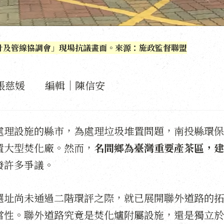
計及管線協調會」現場抗議畫面。來源：施政監督聯盟
張慈媛 編輯｜陳信安
處理設施的縣市，為處理垃圾堆置問題，南投縣環保
置大型焚化廠。然而，
名間鄉為臺灣重要產茶區，建
發許多爭議。
選址尚未通過二階環評之際，就已展開聯外道路的拓
當性。聯外道路究竟是焚化爐附屬設施，還是獨立於