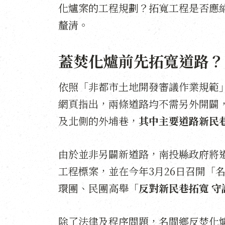
化爐案的工程規劃？拓寬工程是否應
釐清。
蓋焚化爐前先拓寬道路？
依照「非都市土地開發審議作業規範
網頁指出，兩條道路均不需另外開闢
及北側的外埔巷，
其中主要道路新民
由於並非另闢新道路，南投縣政府將道
工程標案，並在今年3月26日召開「
環團、民團高舉「
反對新民巷拓寬 守
除了法律及程序問題，名間鄉反焚化