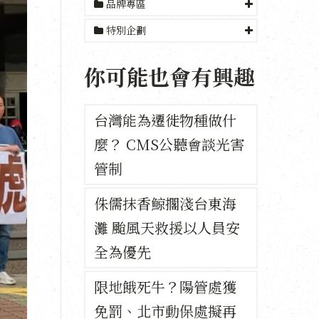
品牌專區
特別企劃
你可能也會有興趣
台灣能為遷徙物種做什
麼？ CMS公聽會談光害
管制
侏儒抹香鯨擱淺台東海
灘 颱風天救援以人員安
全為優先
限地餓死牛？陽管處獲
免罰、北市動保處擬再