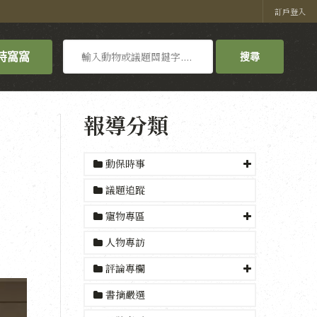
訂戶登入
搜
持窩窩
搜尋
尋
報導分類
動保時事
議題追蹤
寵物專區
人物專訪
評論專欄
書摘嚴選