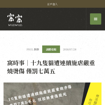
訂戶登入
PHIL 酥酥
議題追蹤
2018/07/28
窩時事｜十九隻貓遭連續施虐嚴重
燒燙傷 僅罰七萬五