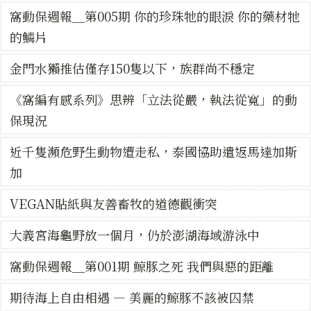
窩動保週報＿第005期 你的珍珠牠的眼淚 你的藥材牠
的鱗片
金門水獺推估僅存150隻以下，族群尚不穩定
《窩編有感系列》思辨「立法從嚴，執法從寬」的動
保現況
近千隻瀕危野生動物遭走私，泰國協助遣返馬達加斯
加
VEGAN貼紙與友善畜牧的道德觀衝突
大義宮海龜野放一個月，仍於澎湖海域游泳中
窩動保週報＿第001期 鯨豚之死 我們與惡的距離
期待海上自由相遇 — 美麗的鯨豚不該被囚禁