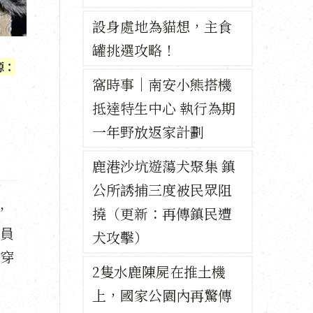
設身處地為貓想，主食
罐挑選攻略！
源：
窩時事｜南安小熊搭機
抵達特生中心 執行為期
一年野放返家計劃
鹿港沙坑遊蕩犬聚集 鎮
公所誘捕三度被民眾阻
，
撓（更新：再傳鎮民遭
員
犬攻擊）
穿
2隻水鹿陳屍在推土機
上，國家公園內再驚傳