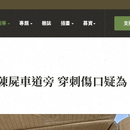
支
報導
專題
雜誌
插畫
募資
陳屍車道旁 穿刺傷口疑為