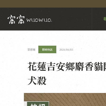
張慈媛
即時快訊
2026/06/03
花蓮吉安鄉麝香貓
犬殺