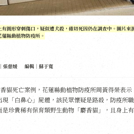
上有圓形穿刺傷口，疑似遭犬殺，確切死因仍在調查中。圖片來
花蓮縣動植物防疫所。
｜張慈媛 編輯｜蘇于寬
麝香貓死亡案例，花蓮縣動植物防疫所周黃得榮表示
出現「白鼻心」屍體，該民眾懷疑是路殺，防疫所職
而是珍貴稀有保育類野生動物「麝香貓」，且身上有