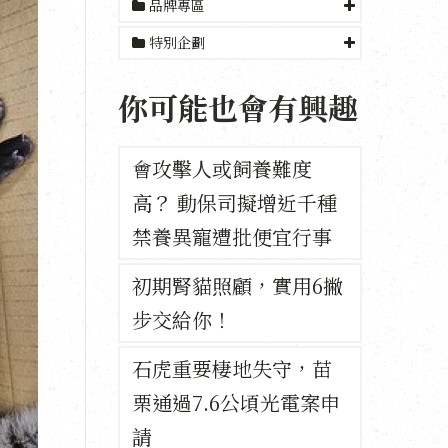
品牌專區
特別企劃
你可能也會有興趣
會攻擊人或飼養難度
高？ 動保司擬增近千種
禁養異寵遭批便宜行事
初期腎貓照顧，實用6撇
步交給你！
石虎重要棲地失守，苗
栗通過7.6公頃光電案申
請