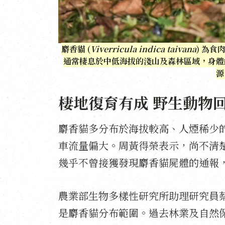
麝香貓 (
Viverricula indica taivana
) 為
通常棲息於中低海拔的淺山及森林區域，身體
源
棲地復育有成 野生動物
麝香貓多分布於海拔較高、人煙稀少
車流量偏大。周黃得榮表示，尚不清
幾乎不曾接獲發現麝香貓屍體的通報
農業部生物多樣性研究所助理研究員
是麝香貓分布範圍。過去林業及自然