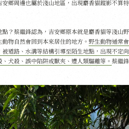
吉安鄉周邊也屬於淺山地區，出現麝香貓蹤影不算特
地點？蔡繼鋒認為，吉安鄉原本就是麝香貓等淺山野
生動物自然會回到本來居住的地方。
野生動物通常會
，被道路、水溝等結構引導至陌生地點，出現不定向
殺、犬殺、誤中陷阱或獸夾、遭人類驅離等。
蔡繼鋒