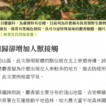
食肉目靈貓科，為臺灣特有亞種，目前列為珍貴稀有保育類野生動
細長，後背有黑褐色條紋，具可分泌特殊氣味的麝香腺體。圖片
：
林業及自然保育署
。
回歸卻增加人獸接觸
的山區，此次發現屍體的點位就在北上車道旁邊，該
楚麝香貓為什麼出現在人車較多的地方，過去防疫所
，此次案例相當罕見。
蔡繼鋒則說，麝香貓主要分布於淺山地區，吉安鄉確
保育署在花蓮推動平地造林，如大農大富平地森林園