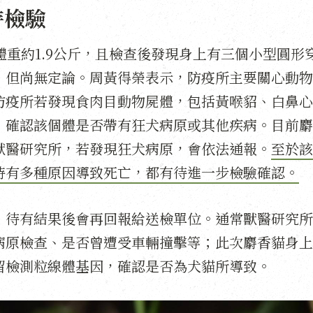
待檢驗
體重約1.9公斤，且檢查後發現身上有三個小型圓形
，但尚無定論。周黃得榮表示，防疫所主要關心動物
防疫所若發現食肉目動物屍體，包括黃喉貂、白鼻心
，確認該個體是否帶有狂犬病原或其他疾病。目前麝
獸醫研究所，若發現狂犬病原，會依法通報。
至於該
時有多種原因導致死亡，都有待進一步檢驗確認。
，待有結果後會再回報給送檢單位。通常獸醫研究所
病原檢查、是否曾遭受車輛撞擊等；此次麝香貓身上
留檢測粒線體基因，確認是否為犬貓所導致。