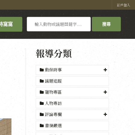
訂戶登入
搜
持窩窩
搜尋
尋
報導分類
動保時事
議題追蹤
寵物專區
人物專訪
評論專欄
書摘嚴選