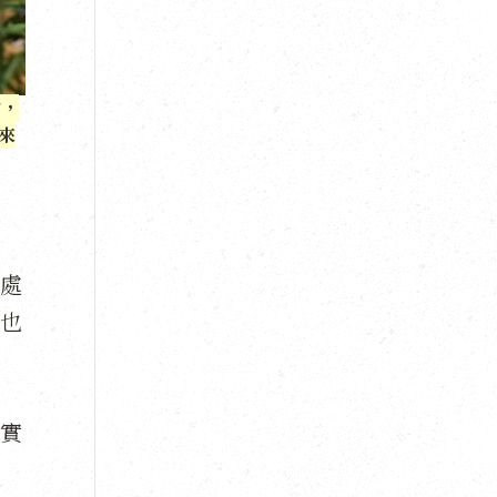
物，
來
處
也
實