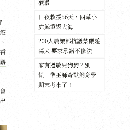
獵殺
日夜救援56天，四草小
穿
虎鯨重返大海！
疫
200人農業部抗議禁餵遊
、
蕩犬 要求承諾不修法
香
麝
家有過敏兒狗狗？別
慌！準巫師奇獸飼育學
期末考來了！
會
出