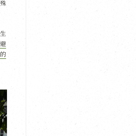
殊
生
避
的