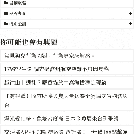
書摘嚴選
品牌專區
特別企劃
你可能也會有興趣
常見狗兒行為問題，行為專家來解惑。
179死2生還 調查揭濟州航空空難不只因鳥擊
越往山上遷徙？麝香貓於中高海拔穩定現蹤
【窩報導】收容所將犬隻大量送養至狗場安置適切與
否
燈光變化多、魚隻密度高 日本金魚展來台引爭議
交通部APP附加動物路殺 審計部：一年僅188點擊無