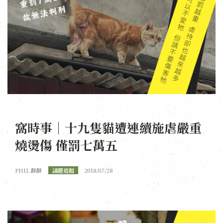
窩時事｜十九隻貓遭連續施虐嚴重
燒燙傷 僅罰七萬五
PHIL 酥酥
議題追蹤
2018/07/28