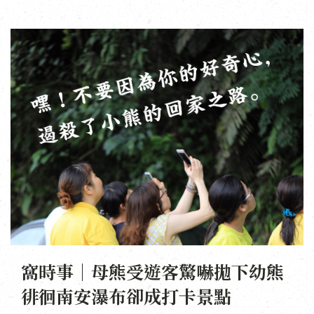
窩時事｜母熊受遊客驚嚇拋下幼熊
徘徊南安瀑布卻成打卡景點