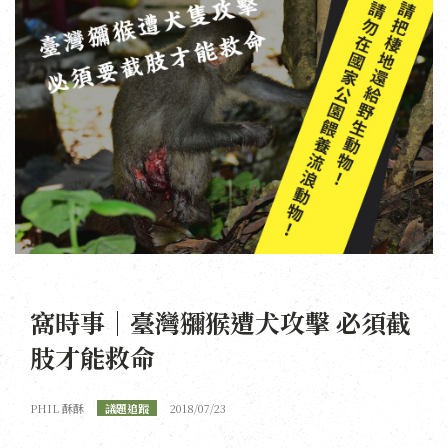
窩時事｜臺灣獼猴遭犬攻擊 必須截
肢才能救命
PHIL 酥酥
議題追蹤
2018/07/23