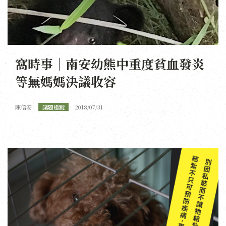
窩時事｜南安幼熊中重度貧血發炎
等無媽媽決議收容
陳信安
議題追蹤
2018/07/31