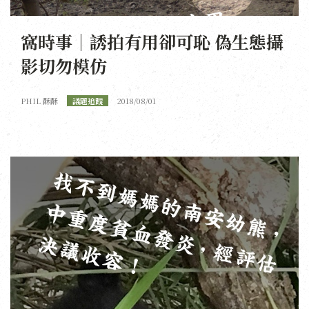
窩時事｜誘拍有用卻可恥 偽生態攝
影切勿模仿
PHIL 酥酥
議題追蹤
2018/08/01