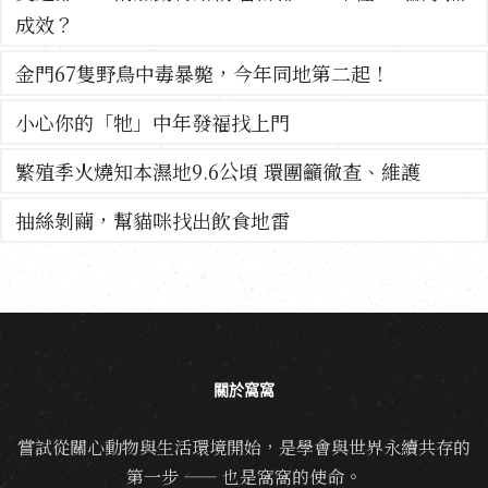
成效？
金門67隻野鳥中毒暴斃，今年同地第二起！
小心你的「牠」中年發福找上門
繁殖季火燒知本濕地9.6公頃 環團籲徹查、維護
抽絲剝繭，幫貓咪找出飲食地雷
關於窩窩
嘗試從關心動物與生活環境開始，是學會與世界永續共存的
第一步 —— 也是窩窩的使命。