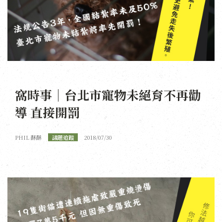
窩時事｜台北市寵物未絕育不再勸
導 直接開罰
PHIL 酥酥
議題追蹤
2018/07/30