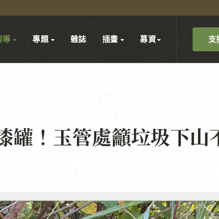
支
報導
專題
雜誌
插畫
募資
漆罐！玉管處籲垃圾下山