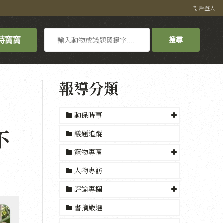
訂戶登入
搜
持窩窩
搜尋
尋
報導分類
動保時事
不
議題追蹤
寵物專區
人物專訪
評論專欄
書摘嚴選