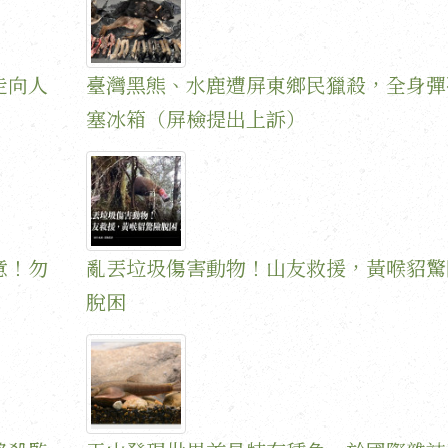
走向人
臺灣黑熊、水鹿遭屏東鄉民獵殺，全身彈
塞冰箱（屏檢提出上訴）
意！勿
亂丟垃圾傷害動物！山友救援，黃喉貂驚
脫困