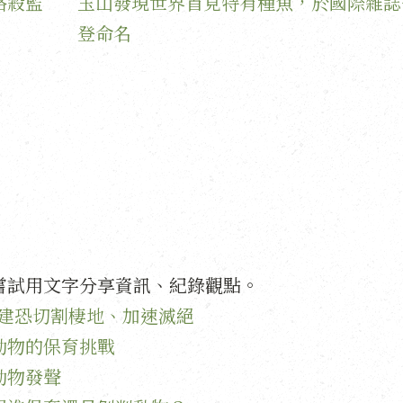
路殺監
玉山發現世界首見特有種魚，於國際雜誌
登命名
嘗試用文字分享資訊、紀錄觀點。
擴建恐切割棲地、加速滅絕
動物的保育挑戰
動物發聲