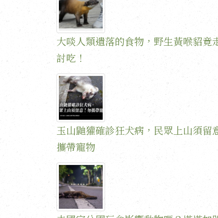
大啖人類遺落的食物，野生黃喉貂竟
討吃！
玉山鼬獾確診狂犬病，民眾上山須留
攜帶寵物