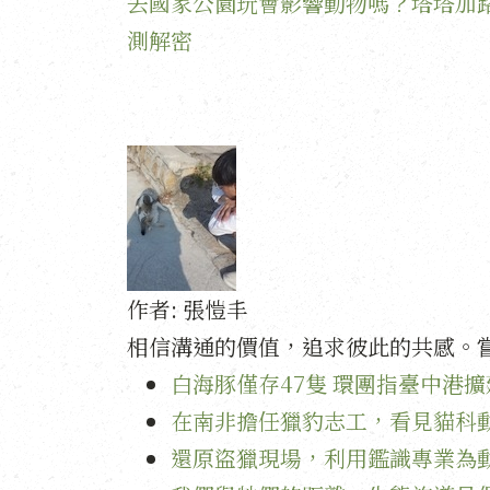
去國家公園玩會影響動物嗎？塔塔加
測解密
作者:
張愷丰
相信溝通的價值，追求彼此的共感。
白海豚僅存47隻 環團指臺中港
在南非擔任獵豹志工，看見貓科
還原盜獵現場，利用鑑識專業為