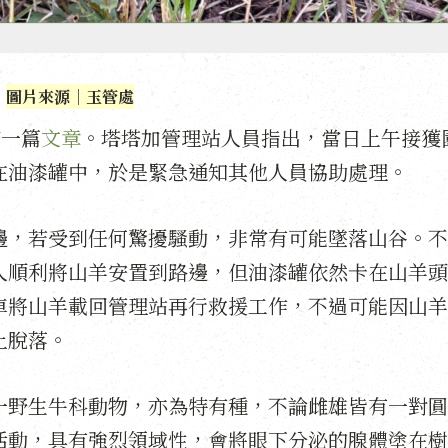
圖片來源｜玉管處
佈一篇
文章
。塔塔加管理站人員指出，當日上午接獲
在油漆罐中，於是緊急通知其他人員協助處理。
邊，若受到任何驚擾騷動，非常有可能墜落山谷。不
人順利將山羊安置到路邊，但油漆罐依然卡在山羊頭
車將山羊載回管理站再行救援工作，不過可能因山羊
上脫落。
一野生牛科動物，亦為特有種，不論雌雄皆有一對圓
活動，具有強烈領域性，會將眼下分泌的腺體塗在樹