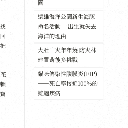
園
遠雄海洋公園新生海豚
找
命名活動 一出生就失去
回
海洋的理由
把
大肚山火年年燒 防火林
建置背後多挑戰
貓咪傳染性腹膜炎(FIP)
在花
——死亡率接近100%的
賴
難纏疾病
八寶
，