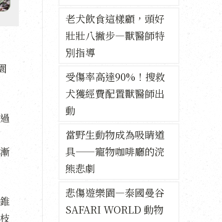
老犬飲食這樣顧，頭好
壯壯八撇步—獸醫師特
別指導
園
受傷率高達90%！搜救
犬獲經費配置獸醫師出
動
過
當野生動物成為吸睛道
漸
具——寵物咖啡廳的浣
熊悲劇
悲傷遊樂園—泰國曼谷
錐
SAFARI WORLD 動物
枝