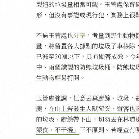
製造的垃圾量相當可觀。玉管處保育
形，但沒有事證或現行犯，實務上很
不過玉管處也
分享
，考量到野生動物健
畫，將留置各大據點的垃圾子車移除，
已減至20噸以下，具有顯著成效。今
中、兩個鐵製的防熊垃圾桶。防熊垃
生動物輕易打開。
玉管處強調，任意丟棄廚餘、垃圾，
變，
在山上若發生人獸衝突，遊客也
的垃圾、廚餘帶下山，切勿丟在林道
餵食、不干擾」
三不原則。若經查有