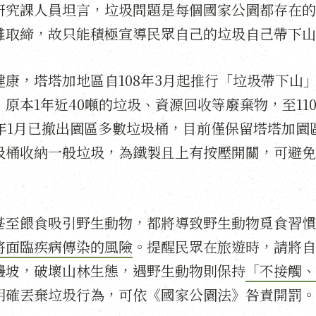
研究課人員坦言，垃圾問題是每個國家公園都存在的
難取締，故只能積極宣導民眾自己的垃圾自己帶下山
康，塔塔加地區自108年3月起推行「垃圾帶下山
原本1年近40噸的垃圾、資源回收等廢棄物，至11
年1月已撤出園區多數垃圾桶，目前僅保留塔塔加園
圾桶收納一般垃圾，為鐵製且上有按壓開關，可避免
甚至餵食吸引野生動物，都將導致野生動物覓食習慣
將面臨疾病傳染的風險
。提醒民眾在旅遊時，請將自
邊坡，破壞山林生態，遇野生動物則保持
「不接觸、
明確丟棄垃圾行為，可依《國家公園法》咎責開罰。