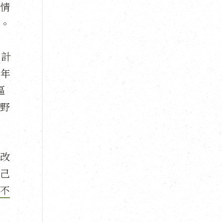
情
。
」計
0年
區
野
改
己
不