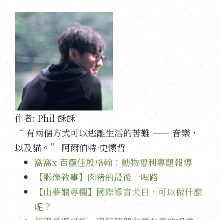
作者:
Phil 酥酥
“ 有兩個方式可以逃離生活的苦難 —— 音樂，
以及貓。” 阿爾伯特·史懷哲
窩窩x 百靈佳殷格翰：動物福利專題報導
【影像敘事】肉豬的最後一哩路
【山夢嫻專欄】國際導盲犬日，可以做什麼
呢？