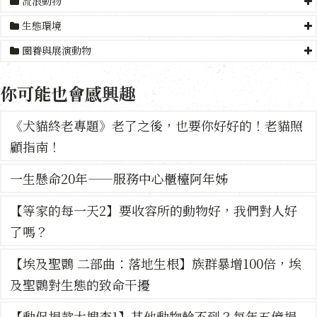
流浪動物
生態環境
圈養與展演動物
你可能也會感興趣
《犬貓終老專題》老了之後，也要你好好的！老貓照
顧指南！
一生懸命20年——服務中心櫃檯阿年姊
【等家的每一天2】要收容所的動物好，我們對人好
了嗎？
【埃及聖䴉 二部曲：落地生根】族群暴增100倍，埃
及聖䴉對生態的致命干擾
【動保捐款大搜查1】其他動物輪不到？每年五億捐