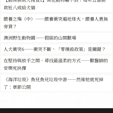
款近八成給犬貓
餵養之殤（中）——餵養衝突遍地烽火，餵養人責無
旁貸？
澳洲野生動物園——假寐的山間獸場
人犬衝突6——衝突不斷，「零撲殺政策」是關鍵？
在堅持與放手之間，尋找最溫柔的方式——獸醫師的
安樂死抉擇
《海洋垃圾》魚兒魚兒垃圾中游——然後牠就死掉
了：章節公開