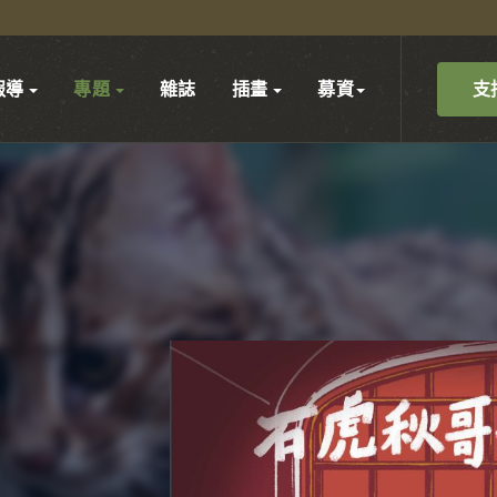
支
報導
專題
雜誌
插畫
募資