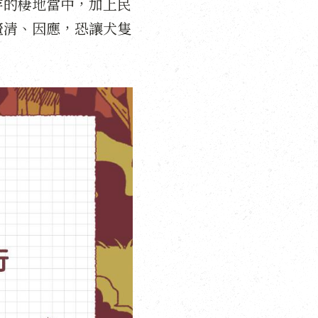
存的棲地當中，加上民
釐清、因應，恐讓犬隻