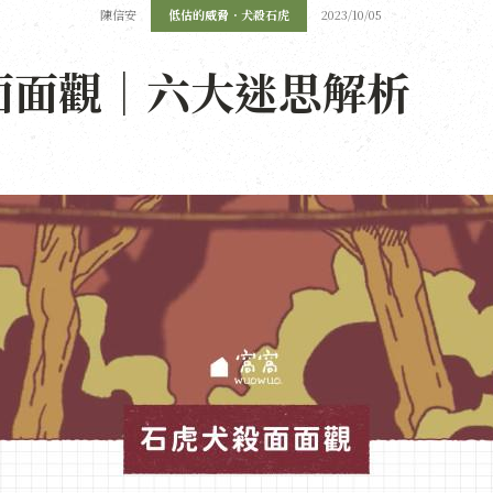
陳信安
低估的威脅．犬殺石虎
2023/10/05
面面觀｜六大迷思解析