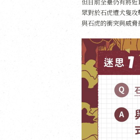
但目前全臺仍有將近
眾對於石虎遭犬隻攻
與石虎的衝突與威脅