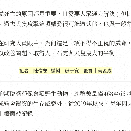
虎死亡的原因都是重要，且需要大眾通力解決；但
，過去犬隻攻擊這項威脅很可能遭低估，也與一般
在研究人員眼中，為何這是一項不得不正視的威脅
以改善問題、取得人、石虎與犬隻最大的平衡！
記者｜陳信安 編輯｜蘇于寬 設計｜蔡孟成
的瀕臨絕種保育類野生動物，族群數量僅468至66
或雞舍衝突的生存威脅外，從2019年以來，每年因
上檯面被紀錄。