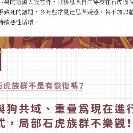
17萬的遊蕩犬隻在外，就棲息與自由穿梭在石虎僅
擊致死的議題，多有些常見迷思與疑惑，若不加以
持續惡性循環。