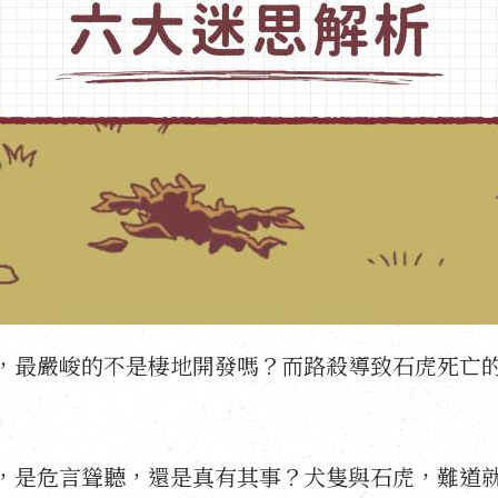
，最嚴峻的不是棲地開發嗎？而路殺導致石虎死亡
，是危言聳聽，還是真有其事？犬隻與石虎，難道