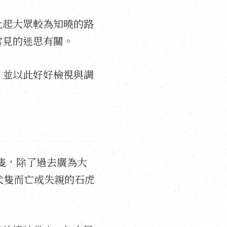
比起大眾較為知曉的路
常見的迷思有關。
，並以此好好檢視與調
9隻，除了過去廣為大
犬隻而亡或失親的石虎