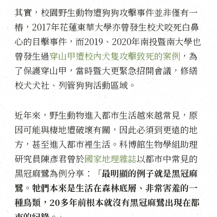
其實，校園野生動物遭狗狗攻擊事件並非僅有一
樁，2017年花蓮東華大學亦曾發生校犬咬死白鼻
心的目擊事件，而2019、2020年南投暨南大學也
曾發生過
穿山甲遭校內犬隻攻擊致死的
案例
，為
了保護穿山甲，當時暨大更緊急招開會議，修繕
校犬犬社、列管狗狗活動區域。
近年來，野生動物進入都市生活越來越常見，原
因可能與棲地遭破壞有關，因此必須到更遠的地
方，甚至進入都市裡生活。科博館生物學組助理
研究員陳彥君曾於
國家地理雜誌
以都市中常見的
黑冠麻鷺為例分享：
「最明顯的例子就是黑冠麻
鷺。牠們本來是生活在森林底層、非常害羞的一
種鳥類，20多年前根本就沒有黑冠麻鷺出現在都
市的紀錄。」