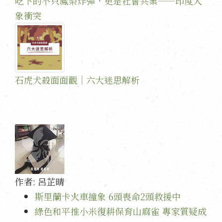
吃下的不只鳳梨炸彈，更是社會共業——印度人
象衝突
石虎犬殺面面觀｜六大迷思解析
作者:
呂芷晴
斯里蘭卡火車撞象 6頭喪命2頭救援中
綠色和平推小米復耕保育山麻雀 專家質疑成