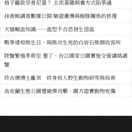
格子籠致芬普尼蛋？ 主流蛋雞飼養方式陷爭議
抹香鯨調查數據公開 驗證臺灣與鯨豚關係的修復
犬貓輸血知識——血型不合恐發生溶血
戰爭逢棕熊生日，與熊共生死的白岩石熊類收容所
陸蟹繁殖季將至 墾丁、台江國家公園實施交管讓路護
蟹
珍古德博士離世 終身投入野生動物研究與保育
烏克蘭生態公園遭砲彈攻擊，園方證實動物死傷