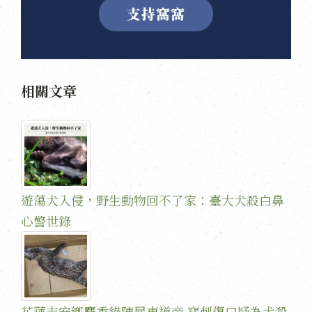
支持窩窩
相關文章
遊蕩犬入侵，野生動物回不了家：臺大犬殺白鼻
心警世錄
花蓮吉安鄉麝香貓陳屍車道旁 穿刺傷口疑為犬殺