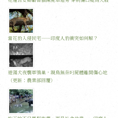
當花豹入侵民宅——印度人豹衝突如何解？
遊蕩犬夜襲草鴞巢，親鳥無奈叼屍體離開傷心地
（更新：農業部回覆）