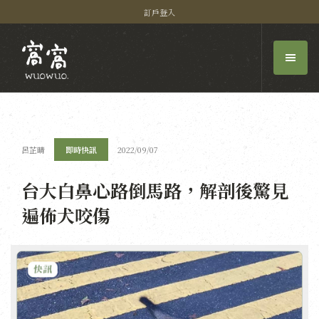
訂戶登入
呂芷晴
即時快訊
2022/09/07
台大白鼻心路倒馬路，解剖後驚見
遍佈犬咬傷