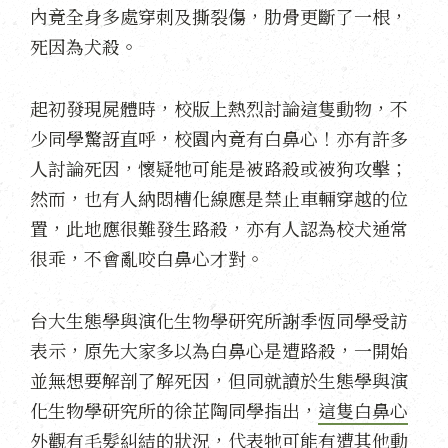
內竟全身多處穿刺及撕裂傷，肋骨更斷了一根，
死因為犬殺。
起初發現屍體時，校版上熱烈討論這隻動物，不
少同學驚訝直呼，校園內竟有白鼻心！亦有許多
人討論死因，懷疑牠可能是被路殺或被狗攻擊；
然而，也有人納悶槽化線應是禁止車輛穿越的位
置，此地應很難發生路殺，亦有人認為校犬通常
很乖，不會亂咬白鼻心才對。
台大生態學與演化生物學研究所謝季恆同學受訪
表示，原先大家多以為白鼻心是遭路殺，一開始
並無想要解剖了解死因，但同就讀於生態學與演
化生物學研究所的徐芷陶同學指出，
這隻白鼻心
外觀有毛髮糾結的狀況，代表牠可能有遭其他動