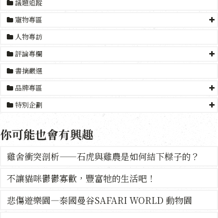
議題追蹤
寵物專區
人物專訪
評論專欄
書摘嚴選
品牌專區
特別企劃
你可能也會有興趣
雞舍衝突剖析——石虎與雞農是如何結下樑子的？
不讓貓咪鬱鬱寡歡，豐富牠的生活吧！
悲傷遊樂園—泰國曼谷SAFARI WORLD 動物園