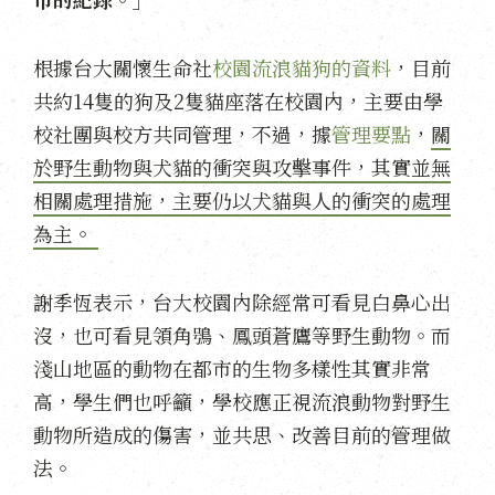
根據台大關懷生命社
校園流浪貓狗的資料
，目前
共約14隻的狗及2隻貓座落在校園內，主要由學
校社團與校方共同管理，不過，據
管理要點
，
關
於野生動物與犬貓的衝突與攻擊事件，其實並無
相關處理措施，主要仍以犬貓與人的衝突的處理
為主。
謝季恆表示，台大校園內除經常可看見白鼻心出
沒，也可看見領角鴞、鳳頭蒼鷹等野生動物。而
淺山地區的動物在都市的生物多樣性其實非常
高，學生們也呼籲，學校應正視流浪動物對野生
動物所造成的傷害，並共思、改善目前的管理做
法。