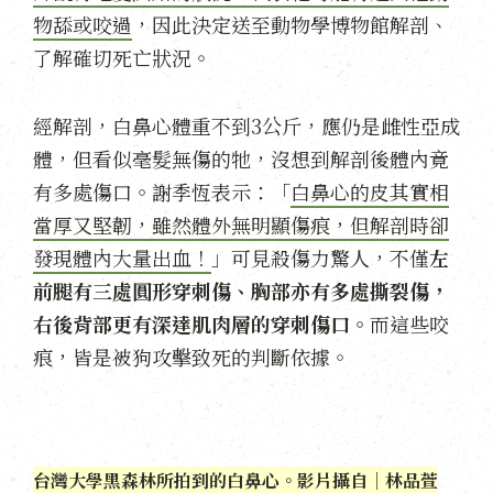
物舔或咬過
，因此決定送至動物學博物館解剖、
了解確切死亡狀況。
經解剖，白鼻心體重不到3公斤，應仍是雌性亞成
體，但看似毫髮無傷的牠，沒想到解剖後體內竟
有多處傷口。謝季恆表示：「
白鼻心的皮其實相
當厚又堅韌，雖然體外無明顯傷痕，但解剖時卻
發現體內大量出血！
」可見殺傷力驚人，不僅
左
前腿有三處圓形穿刺傷、胸部亦有多處撕裂傷，
右後背部更有深達肌肉層的穿刺傷口。
而這些咬
痕，皆是被狗攻擊致死的判斷依據。
台灣大學黑森林所拍到的白鼻心。影片攝自｜林品萱