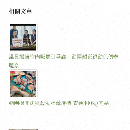
相關文章
議員揭露狗肉販賣引爭議，動團籲正視動保偵辦
體系
動團揭非法獵殺動物藏冷櫃 查獲800kg肉品