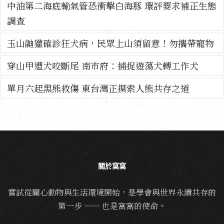
中油第二海底輸氣管恐衝擊白海豚 環評要求補正生態
調查
玉山鼬獾確診狂犬病，民眾上山須留意！勿攜帶寵物
穿山甲遭犬咬斷尾 南市府：捕捉遊蕩犬轉工作犬
單月六起黑熊救傷 東台灣正摸索人熊共存之道
關於窩窩
嘗試從關心動物與生活環境開始，是學會與世界永續共存的
第一步 —— 也是窩窩的使命。