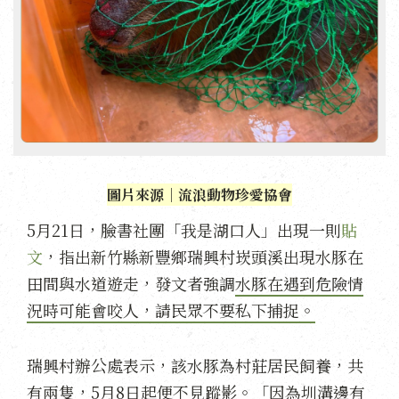
圖片來源｜流浪動物珍愛協會
5月21日，臉書社團「我是湖口人」出現一則
貼
文
，指出新竹縣新豐鄉瑞興村崁頭溪出現水豚在
田間與水道遊走，發文者強調
水豚在遇到危險情
況時可能會咬人，請民眾不要私下捕捉。
瑞興村辦公處表示，該水豚為村莊居民飼養，共
有兩隻，5月8日起便不見蹤影。「因為圳溝邊有