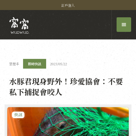
訂戶登入
張愷丰
即時快訊
2023/05/22
水豚君現身野外！珍愛協會：不要
私下捕捉會咬人