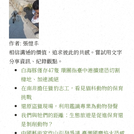
作者:
張愷丰
相信溝通的價值，追求彼此的共感。嘗試用文字
分享資訊、紀錄觀點。
白海豚僅存47隻 環團指臺中港擴建恐切割
棲地、加速滅絕
在南非擔任獵豹志工，看見貓科動物的保育
挑戰
還原盜獵現場，利用鑑識專業為動物發聲
我們與牠們的距離：生態旅遊是促進保育還
是剝削動物？
中國藝術家炸山引發爭議 臺灣國慶焰火恐威