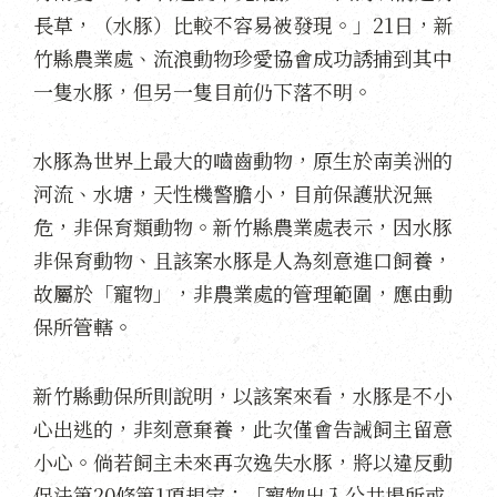
長草，（水豚）比較不容易被發現。」21日，新
竹縣農業處、流浪動物珍愛協會成功誘捕到其中
一隻水豚，但另一隻目前仍下落不明。
水豚為世界上最大的嚙齒動物，原生於南美洲的
河流、水塘，天性機警膽小，目前保護狀況無
危，非保育類動物。新竹縣農業處表示，因水豚
非保育動物、且該案水豚是人為刻意進口飼養，
故屬於「寵物」，非農業處的管理範圍，應由動
保所管轄。
新竹縣動保所則說明，以該案來看，水豚是不小
心出逃的，非刻意棄養，此次僅會告誡飼主留意
小心。倘若飼主未來再次逸失水豚，將以違反動
保法第20條第1項規定：「寵物出入公共場所或