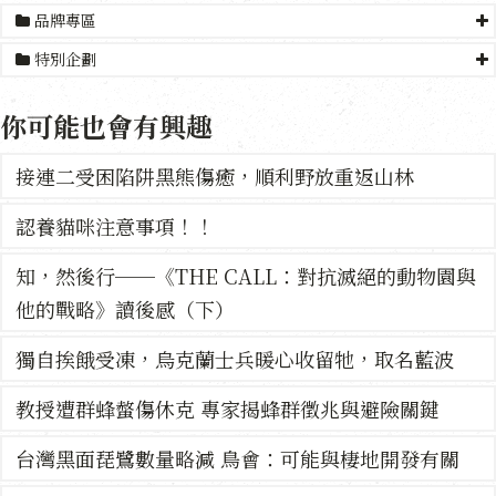
品牌專區
特別企劃
你可能也會有興趣
接連二受困陷阱黑熊傷癒，順利野放重返山林
認養貓咪注意事項！！
知，然後行──《THE CALL：對抗滅絕的動物園與
他的戰略》讀後感（下）
獨自挨餓受凍，烏克蘭士兵暖心收留牠，取名藍波
教授遭群蜂螫傷休克 專家揭蜂群徵兆與避險關鍵
台灣黑面琵鷺數量略減 鳥會：可能與棲地開發有關