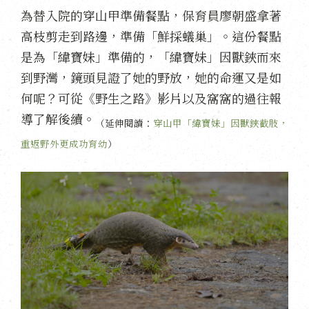
為替入院的穿山甲準備餐點，保育員廖朝盛拿著
高枝剪走到路邊，準備「鮮採蟻巢」。這份餐點
是為「緯寶妹」準備的，「緯寶妹」因獸鋏而來
到野灣，鏡頭見證了她的野放，她的命運又是如
何呢？可從《野生之路》影片以及窩窩的過往報
導了解後續。
（延伸閱讀：
穿山甲「緯寶妹」因獸鋏截肢，
重返野外更成功育幼
）