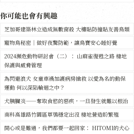
你可能也會有興趣
芝加哥建築林立造成無數窗殺 大樓貼防撞貼友善鳥類
寵物鳥秘密｜做好夜驚防範，讓鳥寶安心睡好覺
2024瀕危動物研討會（二）： 山麻雀復甦之路 棲地
保護與威脅管理
為閃避浪犬 女童車禍加護病房搶救 以愛為名的動保
運動 何以深陷輪迴之中？
犬胰臟炎——奪取食慾的惡疾，一旦發生就難以根治
南科高雄路竹園區草鴞穩定出沒 棲地營造盼繁殖
開心或是難過，我們都要一起回家： HITOMI的犬心