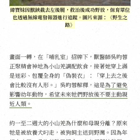
緯寶妹因獸鋏截去左後腿，救治後成功野放，保育單位
也透過無線電發報器進行追蹤。圖片來源：《野生之
路》
畫面一轉，在「哺乳室」招牌下，獸醫師吳昀蓉
正聚精會神地為小山羌調配飲食，接著她穿上滿
是迷彩、包覆全身的「偽裝衣」：「穿上去之後
會比較沒有人形。」吳昀蓉解釋，這是
為了避免
影響幼年動物，希望未來牠們野放後不要主動親
近人類。
約一至二週大的小山羌為什麼和母親分離？原來
牠是被放養犬叼走，被狗飼主送到野灣。因為年