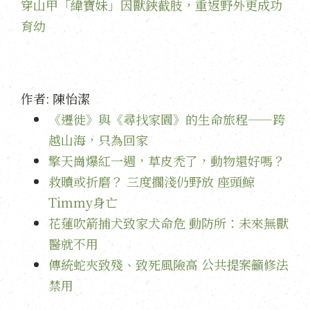
穿山甲「緯寶妹」因獸鋏截肢，重返野外更成功
育幼
作者:
陳怡潔
《遷徙》與《尋找家園》的生命旅程——跨
越山海，只為回家
擎天崗爆紅一週，草皮禿了，動物還好嗎？
救贖或折磨？ 三度擱淺仍野放 座頭鯨
Timmy身亡
花蓮吹箭捕犬致家犬命危 動防所：未來無獸
醫就不用
傳統蛇夾致殘、致死風險高 公共提案籲修法
禁用