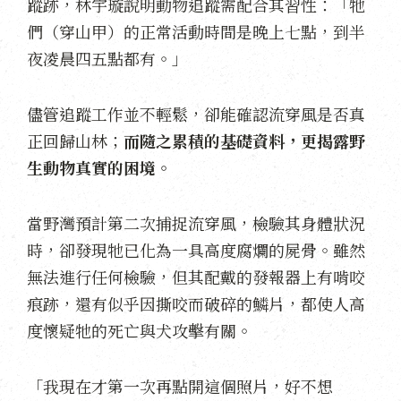
蹤跡，林宇璇說明動物追蹤需配合其習性：「牠
們（穿山甲）的正常活動時間是晚上七點，到半
夜凌晨四五點都有。」
儘管追蹤工作並不輕鬆，卻能確認流穿風是否真
正回歸山林；
而隨之累積的基礎資料，更揭露野
生動物真實的困境。
當野灣預計第二次捕捉流穿風，檢驗其身體狀況
時，卻發現牠已化為一具高度腐爛的屍骨。雖然
無法進行任何檢驗，但其配戴的發報器上有啃咬
痕跡，還有似乎因撕咬而破碎的鱗片，都使人高
度懷疑牠的死亡與犬攻擊有關。
「我現在才第一次再點開這個照片，好不想