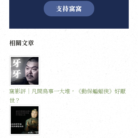
支持窩窩
相關文章
窩影評｜凡間鳥事一大堆，《動保蝙蝠俠》好厭
世？