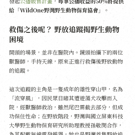
發起
公播販售計畫
，
每筆公播收益的50%將提供
給「WildOne野灣野生動物保育協會」
。
救傷之後呢？ 野放追蹤揭野生動物
困境
開頭的場景，並非在醫院內。鏡頭拍攝下的兩位
獸醫師，手持天線，原來正進行救傷後野放動物
的追蹤。
這次追蹤的主角是一隻成年的雄性穿山甲，名為
「流穿風」，因民眾目睹其遭遊蕩犬攻擊而入
院，經獸醫師救治，雖然尾巴需截去部分，但成
功保住性命；在野放階段，野灣與國立屏東科技
大學野生動物保育研究所助理教授孫敬閔合作，
為其配戴無線電發報器，
牠也是野灣首隻野放追