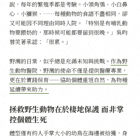
說，每年的繁殖季都是考驗。小領角鴞、小白鼻
心、小獼猴、……每種動物的食譜不盡相同，卻
又可能因不同理由同時入院。「特別是有哺乳動
物要餵奶的，那時候可能都要留到很晚。」吳昀
蓉笑著承認：「很累。」
野灣的日常，似乎總是充滿未知與挑戰。
作為野
生動物醫院，野灣的使命不僅是提供醫療專業，
更在於實踐保育——協助個體重返自然，為物種
延續帶來助力。
拯救野生動物在於棲地保護 而非掌
控個體生死
體型僅有約人手掌大小的幼鳥在海邊被拾獲，身