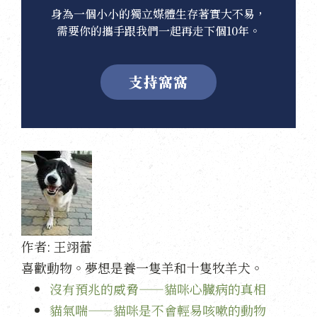
身為一個小小的獨立媒體生存著實大不易，
需要你的攜手跟我們一起再走下個10年。
支持窩窩
作者:
王翊蕾
喜歡動物。夢想是養一隻羊和十隻牧羊犬。
沒有預兆的威脅——貓咪心臟病的真相
貓氣喘——貓咪是不會輕易咳嗽的動物