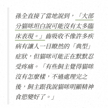
孫全直接了當地說到，
「大部
分貓咪坦白說可能沒有太多臨
床表現。」
齒吸收不像許多疾
病有讓人一目瞭然的「典型」
症狀，但貓咪可能正在默默忍
受疼痛。「有些飼主覺得貓咪
沒有怎麼樣，不過處理完之
後，飼主跟我說貓咪明顯精神
食慾變好了。」