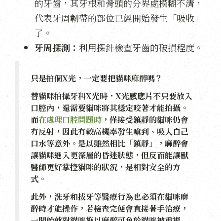
的牙齒，其牙根和骨頭的分界處模糊不清，
代表牙周韌帶的部位已經開始發生「吸收」
了。
牙周探測：
利用探針檢查牙齒的破損程度。
只是拍個X光，一定要把貓咪麻醉嗎？
替貓咪拍攝牙科X光時，X光感應片不只要放入
口腔內，還需要貓咪將其穩定咬著才能拍攝。
而
在處理口腔問題時
，僅接受鎮靜的貓咪仍會
有反射，因此有較高機率發生嗆到、吸入自己
口水等意外。是以雖然相比「鎮靜」，麻醉會
讓貓咪進入更深層的昏迷狀態，但反而能讓獸
醫師更好掌控貓咪的狀況，是相對安全的方
式。
此外，洗牙和拔牙等醫療行為也必須在貓咪麻
醉時才能操作，若檢查完便會直接著手治療，
一開始就對貓咪施以麻醉可免於貓咪被重複