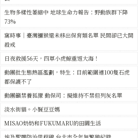
生物多樣性萎縮中 地球生命力報告：野動族群下降
73%
窩時事｜臺灣獼猴還未移出保育類名單 民間卻已大開
殺戒
日夜救援56天，四草小虎鯨重返大海！
動團批生態熱區濫劃，特生：目前範圍連100隻石虎
都保護不了
動團籲禁養狐獴 動保司：擬維持不禁但列灰名單
淡水街貓。小賢豆豆媽
MISAO奶奶和FUKUMARU的田園生活
埃及聖䴉防治里程碑 台北市全年無繁殖紀錄