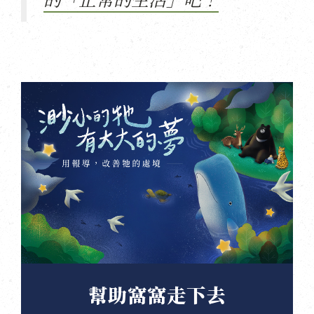
幫助窩窩走下去