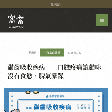
訂戶登入
王翊蕾
毛孩家庭醫學
2025/07/22
貓齒吸收疾病——口腔疼痛讓貓咪
沒有食慾、脾氣暴躁