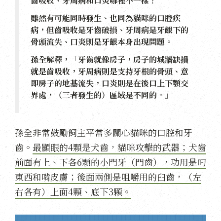
齒吸收、牙周病和口炎哪裡不一樣？
雖然有可能同時發生、也同為貓咪的口腔疾
病，但齒吸收是牙齒破損、牙周病是牙齦下的
骨頭流失、口炎則是牙齦本身出現問題。
孫全解釋，「牙齒就像房子，房子的城牆缺損
就是齒吸收，牙周病則是支持牙根的骨頭、意
即房子的地基流失，口炎則是在後口上下顎交
界處，（三者發生的）區域是不同的。」
孫全非常鼓勵飼主平常多關心貓咪的口腔和牙
齒。
最顯眼的4顆是犬齒，貓咪攻擊的武器；犬齒
前面有上、下各6顆的小門牙（門齒），功用是叼
東西和啃皮膚；後面兩側是咀嚼用的臼齒，（左
右各有）上面4顆、底下3顆。